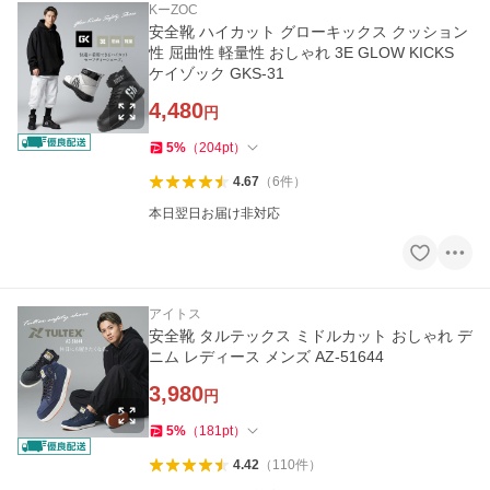
KーZOC
安全靴 ハイカット グローキックス クッション
性 屈曲性 軽量性 おしゃれ 3E GLOW KICKS
ケイゾック GKS-31
4,480
円
5
%
（
204
pt
）
4.67
（
6
件
）
本日翌日お届け非対応
アイトス
安全靴 タルテックス ミドルカット おしゃれ デ
ニム レディース メンズ AZ-51644
3,980
円
5
%
（
181
pt
）
4.42
（
110
件
）