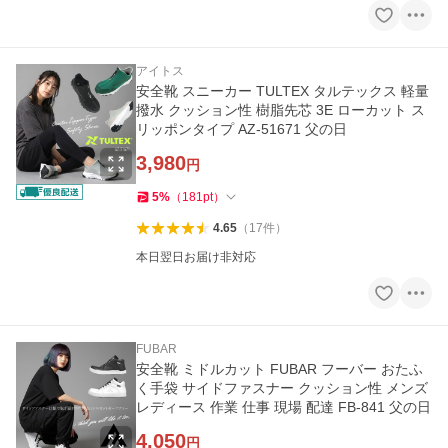
アイトス
安全靴 スニーカー TULTEX タルテックス 軽量
撥水 クッション性 樹脂先芯 3E ローカット ス
リッポンタイプ AZ-51671 父の日
3,980
円
5
%
（
181
pt
）
4.65
（
17
件
）
本日翌日お届け非対応
FUBAR
安全靴 ミドルカット FUBAR フーバー おたふ
く手袋 サイドファスナー クッション性 メンズ
レディース 作業 仕事 現場 配達 FB-841 父の日
4,050
円