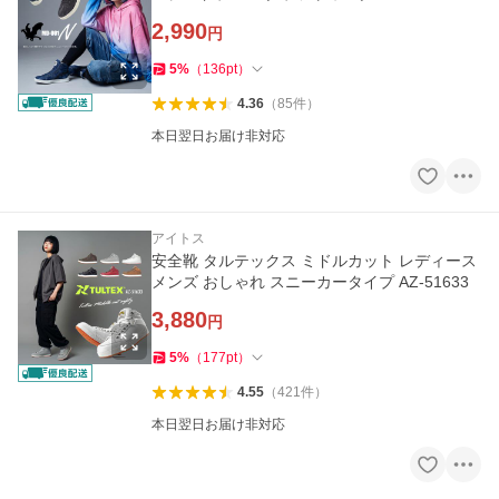
2,990
円
5
%
（
136
pt
）
4.36
（
85
件
）
本日翌日お届け非対応
アイトス
安全靴 タルテックス ミドルカット レディース
メンズ おしゃれ スニーカータイプ AZ-51633
3,880
円
5
%
（
177
pt
）
4.55
（
421
件
）
本日翌日お届け非対応