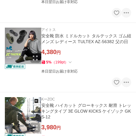
本日翌日お届け非対応
アイトス
安全靴 防水 ミドルカット タルテックス ゴム紐
メンズ レディース TULTEX AZ-56382 父の日
4,380
円
5
%
（
199
pt
）
本日翌日お届け非対応
KーZOC
安全靴 ハイカット グローキックス 耐滑 トレッ
キングタイプ 3E GLOW KICKS ケイゾック GK
S-12
3,980
円