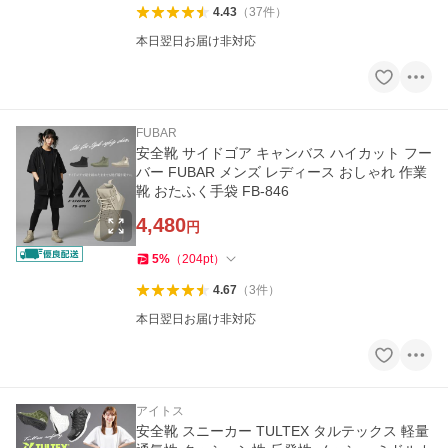
4.43
（
37
件
）
本日翌日お届け非対応
FUBAR
安全靴 サイドゴア キャンバス ハイカット フー
バー FUBAR メンズ レディース おしゃれ 作業
靴 おたふく手袋 FB-846
4,480
円
5
%
（
204
pt
）
4.67
（
3
件
）
本日翌日お届け非対応
アイトス
安全靴 スニーカー TULTEX タルテックス 軽量