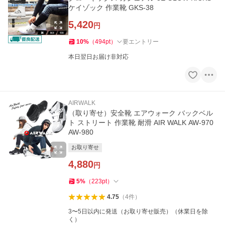
ケイゾック 作業靴 GKS-38
5,420
円
10
%
（
494
pt
）
要エントリー
本日翌日お届け非対応
AIRWALK
（取り寄せ）安全靴 エアウォーク バックベル
ト ストリート 作業靴 耐滑 AIR WALK AW-970
AW-980
お取り寄せ
4,880
円
5
%
（
223
pt
）
4.75
（
4
件
）
3〜5日以内に発送（お取り寄せ販売）（休業日を除
く）