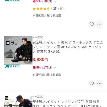
5
%
（
181
pt
）
4.25
（
4
件
）
本日翌日お届け非対応
KーZOC
安全靴 ハイカット 撥水 グローキックス デニム
プリント デニム調 3E GLOW KICKS ケイゾッ
ク 作業靴 GKS-51
3,880
円
5
%
（
177
pt
）
本日翌日お届け非対応
KーZOC
安全靴 ハイカット レタリング文字 耐滑 軽量
グローキックス カジュアル 3E GLOW KICKS