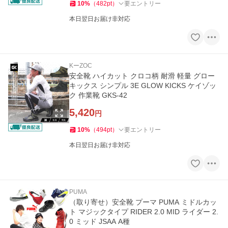
10
%
（
482
pt
）
要エントリー
本日翌日お届け非対応
KーZOC
安全靴 ハイカット クロコ柄 耐滑 軽量 グロー
キックス シンプル 3E GLOW KICKS ケイゾッ
ク 作業靴 GKS-42
5,420
円
10
%
（
494
pt
）
要エントリー
本日翌日お届け非対応
PUMA
（取り寄せ）安全靴 プーマ PUMA ミドルカッ
ト マジックタイプ RIDER 2.0 MID ライダー 2.
0 ミッド JSAA A種