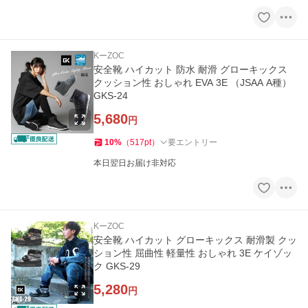
KーZOC
安全靴 ハイカット 防水 耐滑 グローキックス
クッション性 おしゃれ EVA 3E （JSAA A種）
GKS-24
5,680
円
10
%
（
517
pt
）
要エントリー
本日翌日お届け非対応
KーZOC
安全靴 ハイカット グローキックス 耐滑製 クッ
ション性 屈曲性 軽量性 おしゃれ 3E ケイゾッ
ク GKS-29
5,280
円