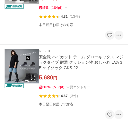
5
%
（
184
pt
）
4.31
（
13
件
）
本日翌日お届け非対応
KーZOC
安全靴 ハイカット デニム グローキックス マジ
ックタイプ 耐滑 クッション性 おしゃれ EVA 3
E ケイゾック GKS-22
5,680
円
10
%
（
517
pt
）
要エントリー
4.67
（
3
件
）
本日翌日お届け非対応