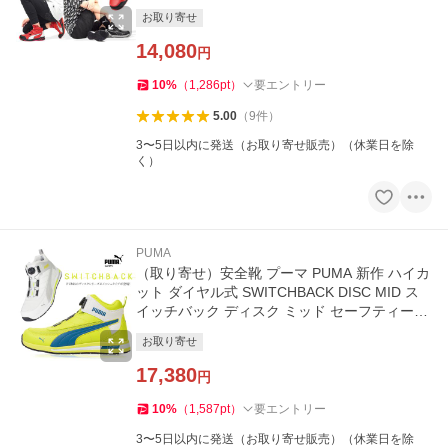
お取り寄せ
14,080
円
10
%
（
1,286
pt
）
要エントリー
5.00
（
9
件
）
3〜5日以内に発送（お取り寄せ販売）（休業日を除
く）
PUMA
（取り寄せ）安全靴 プーマ PUMA 新作 ハイカ
ット ダイヤル式 SWITCHBACK DISC MID ス
イッチバック ディスク ミッド セーフティーシ
ューズ 耐滑 衝撃吸収
お取り寄せ
17,380
円
10
%
（
1,587
pt
）
要エントリー
3〜5日以内に発送（お取り寄せ販売）（休業日を除