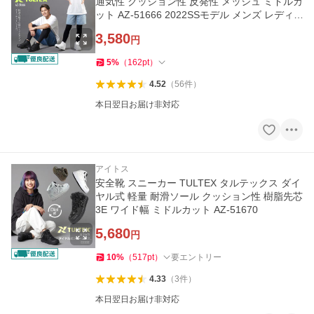
通気性 クッション性 反発性 メッシュ ミドルカ
ット AZ-51666 2022SSモデル メンズ レディ
ース
3,580
円
5
%
（
162
pt
）
4.52
（
56
件
）
本日翌日お届け非対応
アイトス
安全靴 スニーカー TULTEX タルテックス ダイ
ヤル式 軽量 耐滑ソール クッション性 樹脂先芯
3E ワイド幅 ミドルカット AZ-51670
5,680
円
10
%
（
517
pt
）
要エントリー
4.33
（
3
件
）
本日翌日お届け非対応