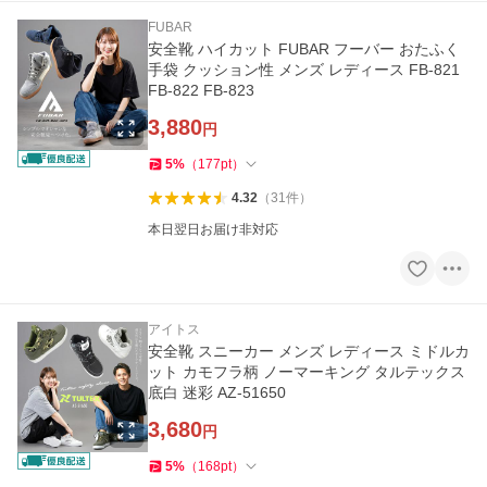
FUBAR
安全靴 ハイカット FUBAR フーバー おたふく
手袋 クッション性 メンズ レディース FB-821
FB-822 FB-823
3,880
円
5
%
（
177
pt
）
4.32
（
31
件
）
本日翌日お届け非対応
アイトス
安全靴 スニーカー メンズ レディース ミドルカ
ット カモフラ柄 ノーマーキング タルテックス
底白 迷彩 AZ-51650
3,680
円
5
%
（
168
pt
）