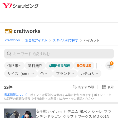
craftworks
craftworks
安全靴アイテム
スタイル別で探す
ハイカット
1
価格帯
送料無料
すべての条
サイズ（cm）
色
ブランド
カテゴリ
22
件
おすすめ順
表示
表示情報について
｜ポイントは原則税抜価格を基準に付与されます｜ポイント・支
払額等の正確な情報（付与条件・上限等）はカートをご確認ください
安全靴 ハイカット デニム 撥水 オシャレ マウ
ンテンドラゴン クラフトワークス MD-001N