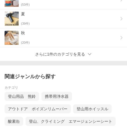
(
53
件)
夏
(
39
件)
秋
(
20
件)
さらに1件のカテゴリを見る
関連ジャンルから探す
カテゴリ
登山用品 熊鈴
携帯用浄水器
アウトドア ポイズンリムーバー
登山用ホイッスル
酸素缶
登山、クライミング エマージェンシーシート