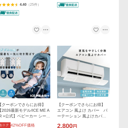
4.40
（
25
件
）
【クーポンでさらにお得】
【クーポンでさらにお得】
【2026最新モデル/ICE ME A
エアコン 風よけ カバー パ
IR +公式】ベビーカー シート
ーテーション 風よけカバー
ファン チャイルドシート 暑
風向き 調整 板 風除け メッシ
2,800
42
%OFF価格
おトク
円
さ対策 ベビーカー 扇風機
ュ 直撃風防止 家庭 オフィス