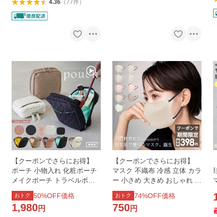
4.36
（
77
件
）
【クーポンでさらにお得】
【クーポンでさらにお得】
ポーチ 小物入れ 化粧ポーチ
マスク 不織布 冷感 立体 カラ
メイクポーチ トラベルポー
ー 小さめ 大きめ おしゃれ 女
チ バッグインバッグ 大容量
性 3Dマスク バイカラー 小顔
50
%OFF価格
74
%OFF価格
おトク
おトク
機能的 自立 コンパクト コス
血色 カラーマスク sokaiteki
1,980
750
円
円
メ 収納
爆買いWEEK