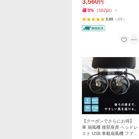
3,560
円
ケース 布団収納 自立 クロー
ゼット
5
%
（
162
pt
）
5.00
（
3
件
）
【クーポンでさらにお得】
車 扇風機 後部座席 ヘッドレ
スト USB 車載扇風機 ファン