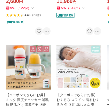
2,680
11,960
円
円
生ごみ サニタリー ワンタッ
PF50+ 紫外線対策 速乾 水陸
チ
両用 ママ
5
%
（
122
pt
）
5
%
（
547
pt
）
4.48
（
23
件
）
【クーポンでさらにお得】
【クーポンでさらにお得】
ミルク 温度チェッカー 哺乳
おくるみ スワドル 着るおく
瓶 貼るだけ 電源不要 適正 飲
るみ 冬 冬用 赤ちゃん 春 夏