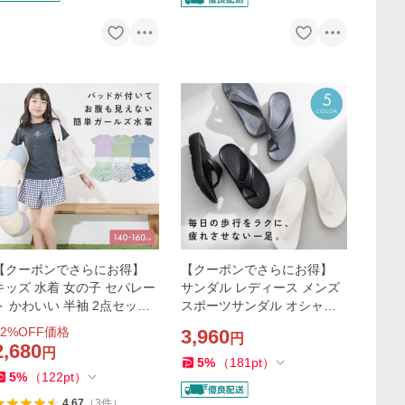
【クーポンでさらにお得】
【クーポンでさらにお得】
キッズ 水着 女の子 セパレー
サンダル レディース メンズ
ト かわいい 半袖 2点セット
スポーツサンダル オシャレ
パンツ 上下 ガールズ 水着 ジ
シンプル ビーチサンダル ク
2
%OFF価格
3,960
円
ュニア 140 150 160 プール
ッション 軽量 歩きやすい 滑
2,680
円
おしゃれ
りにくい
5
%
（
181
pt
）
5
%
（
122
pt
）
4.67
（
3
件
）