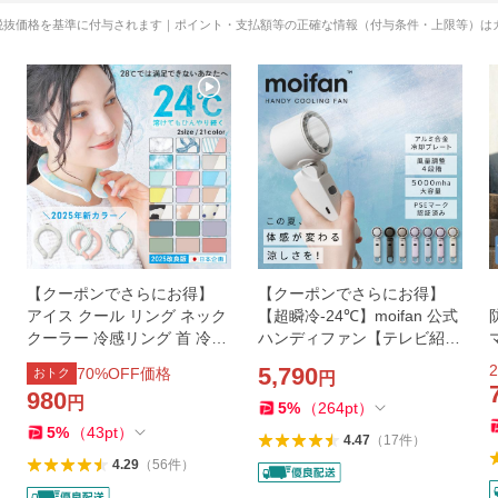
税抜価格を基準に付与されます｜ポイント・支払額等の正確な情報（付与条件・上限等）は
【クーポンでさらにお得】
【クーポンでさらにお得】
アイス クール リング ネック
【超瞬冷-24℃】moifan 公式
クーラー 冷感リング 首 冷却
ハンディファン【テレビ紹介
24℃ 自然凍結 コンパクト S
商品】 扇風機 冷却プレート
2
5,790
70
%OFF価格
おトク
円
サイズ 子供 Mサイズ 大人用
ハンディファン冷却プレート
980
円
首掛け
5
%
（
264
pt
）
5
%
（
43
pt
）
4.47
（
17
件
）
4.29
（
56
件
）