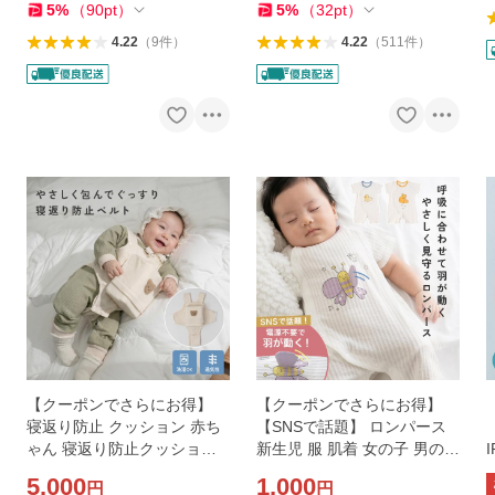
5
%
（
90
pt
）
5
%
（
32
pt
）
4.22
（
9
件
）
4.22
（
511
件
）
【クーポンでさらにお得】
【クーポンでさらにお得】
寝返り防止 クッション 赤ち
【SNSで話題】 ロンパース
ゃん 寝返り防止クッション
新生児 服 肌着 女の子 男の子
寝返り防止ベルト 寝返り防
ベビー 心音 呼吸 見守り 半袖
5,000
1,000
円
円
止グッズ メッシュ 通気性
ロンパース 綿 100% おしゃ