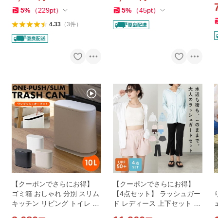
ムレにくい
れ 薄手
5
%
（
229
pt
）
5
%
（
45
pt
）
4.33
（
3
件
）
【クーポンでさらにお得】
【クーポンでさらにお得】
ゴミ箱 おしゃれ 分別 スリム
【4点セット】 ラッシュガー
キッチン リビング トイレ 10
ド レディース 上下セット お
L 10リットル 蓋つき オムツ
しゃれ パーカー UVカット U