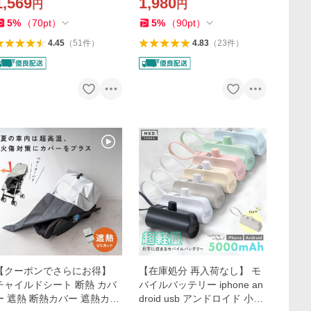
1,569
1,980
円
円
び椅子 折り畳み椅子 折りた
イクオフ スキンケア 敏感肌
たみ
肌荒れ対策
5
%
（
70
pt
）
5
%
（
90
pt
）
4.45
（
51
件
）
4.83
（
23
件
）
【クーポンでさらにお得】
【在庫処分 再入荷なし】 モ
チャイルドシート 断熱 カバ
バイルバッテリー iphone an
ー 遮熱 断熱カバー 遮熱カバ
droid usb アンドロイド 小型