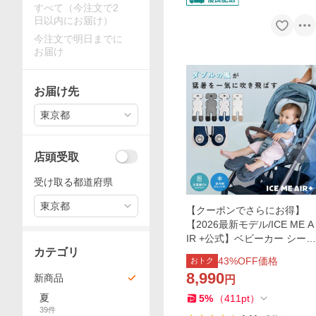
すべて（今注文で2
日以内にお届け）
今注文で明日までに
お届け
お届け先
東京都
店頭受取
受け取る都道府県
東京都
【クーポンでさらにお得】
【2026最新モデル/ICE ME A
IR +公式】ベビーカー シート
カテゴリ
ファン チャイルドシート 暑
43
%OFF価格
おトク
さ対策 ベビーカー 扇風機
8,990
新商品
円
夏
5
%
（
411
pt
）
39
件