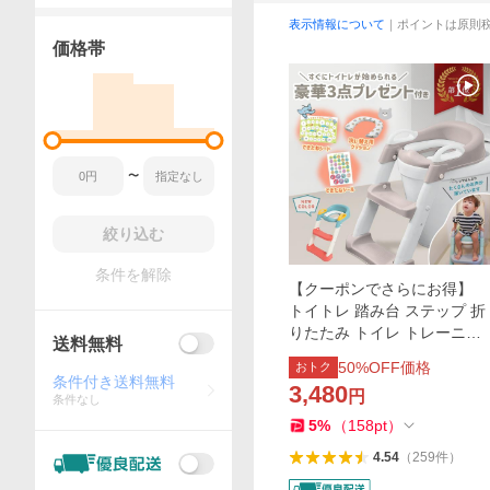
表示情報について
｜ポイントは原則
価格帯
〜
絞り込む
条件を解除
【クーポンでさらにお得】
トイトレ 踏み台 ステップ 折
りたたみ トイレ トレーニン
送料無料
グ 補助便座 子供用 おまる 収
50
%OFF価格
おトク
納 耐水性 水洗い
条件付き送料無料
3,480
円
条件なし
5
%
（
158
pt
）
4.54
（
259
件
）