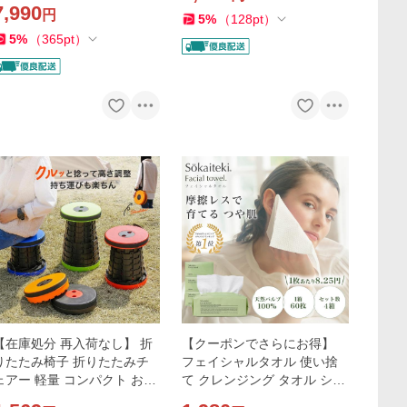
7,990
円
冷え対策
5
%
（
128
pt
）
5
%
（
365
pt
）
【在庫処分 再入荷なし】 折
【クーポンでさらにお得】
りたたみ椅子 折りたたみチ
フェイシャルタオル 使い捨
ェアー 軽量 コンパクト おし
て クレンジング タオル シー
ゃれ 折りたたみ椅子 持ち運
ト 洗顔 化粧 メイク落とし メ