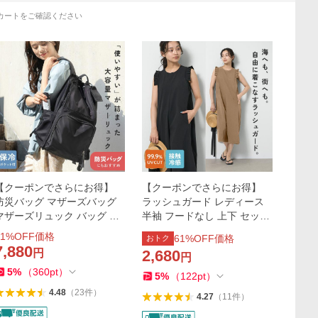
カートをご確認ください
【クーポンでさらにお得】
【クーポンでさらにお得】
防災バッグ マザーズバッグ
ラッシュガード レディース
マザーズリュック バッグ リ
半袖 フードなし 上下 セット
ュック 大容量 軽量 撥水 男女
フリル 体型カバー 水着 30代
1
%OFF価格
61
%OFF価格
おトク
兼用 背面ポケット 哺乳瓶 保
40代 50代 ママ オールインワ
7,880
円
2,680
円
温
ン
5
%
（
360
pt
）
5
%
（
122
pt
）
4.48
（
23
件
）
4.27
（
11
件
）