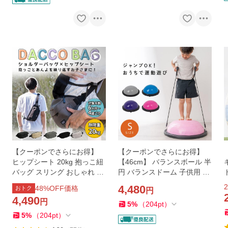
【クーポンでさらにお得】
【クーポンでさらにお得】
ヒップシート 20kg 抱っこ紐
【46cm】 バランスボール 半
バッグ スリング おしゃれ 抱
円 バランスドーム 子供用 大
っこひも 4歳 5歳 ショルダー
人 半円型 雨の日 運動 バラン
2
4,480
48
%OFF価格
おトク
円
バッグ 人気 出産祝い ギフト
ス 体幹トレーニング 意識 姿
4,490
円
2WAY
勢 意識
5
%
（
204
pt
）
5
%
（
204
pt
）