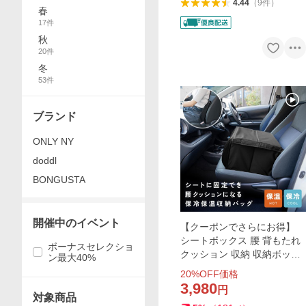
4.44
（
9
件
）
春
17
件
秋
20
件
冬
53
件
ブランド
ONLY NY
doddl
BONGUSTA
開催中のイベント
【クーポンでさらにお得】
シートボックス 腰 背もたれ
ボーナスセレクショ
クッション 収納 収納ボック
ン最大40%
ス カゴ 保冷 荷物の転落防止
20
%OFF価格
折りたたみ コンパクト 大容
3,980
円
量 車
対象商品