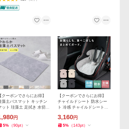
【クーポンでさらにお得】
【クーポンでさらにお得】
珪藻土バスマット キッチン
チャイルドシート 防水シー
マット 珪藻土 足拭き 水切り
ト 冷感 チャイルドシートカ
マット 速乾 ソフト 柔らか 洗
バー ベビーカーシート 汚れ
1,980
3,160
円
円
える 割れない 大きいサイズ
防止 保護マット 防水マット
大判
滑り止め 防水
5
%
（
90
pt
）
5
%
（
143
pt
）