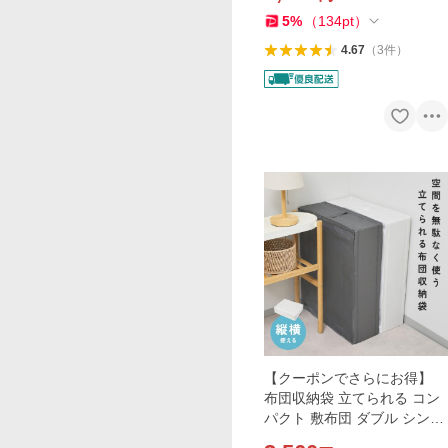
体温
5
%
（
134
pt
）
4.67
（
3
件
）
【クーポンでさらにお得】
布団収納袋 立てられる コン
パクト 敷布団 ダブル シング
ル セミダブル 羽毛布団収納