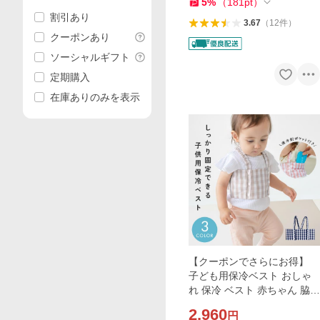
5
%
（
181
pt
）
割引あり
3.67
（
12
件
）
クーポンあり
ソーシャルギフト
定期購入
在庫ありのみを表示
【クーポンでさらにお得】
子ども用保冷ベスト おしゃ
れ 保冷 ベスト 赤ちゃん 脇下
ひんやり 熱中症対策グッズ
2,960
円
熱中症対策 暑さ対策 発熱時