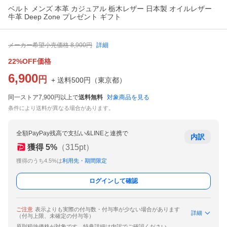
ベルト メンズ 本革 カジュアル 栃木レザー 日本製 オイルレザー
牛革 Deep Zone プレゼント ギフト
メーカー希望小売価格
8,900
円
詳細
22%OFF価格
6,900
円
+ 送料
500
円
（
東京都
）
同一ストア7,900円以上で
送料無料
対象商品を見る
条件により送料が異なる場合があります。
全額PayPay残高で支払い&LINEと連携で
内訳
獲得
5
%
（
315
pt）
獲得のうち4.5%は
利用先・期間限定
ログインして確認
ご注意
表示よりも実際の付与数・付与率が少ない場合があります
詳細
（付与上限、未確定の付与等）
原則税抜価格が対象です。特典詳細は内訳でご確認ください。