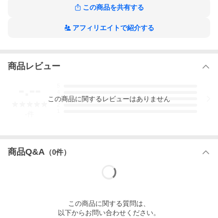
ベルト穴5穴（2.5cm間隔）
この商品を共有する
※長さ調節できます。
アフィリエイトで紹介する
商品レビュー
-.--
5
4
この
商品
に関するレビューはありません
3
2
1
-
件
商品Q&A
（
0
件）
この
商品
に関する質問は、
以下からお問い合わせください。