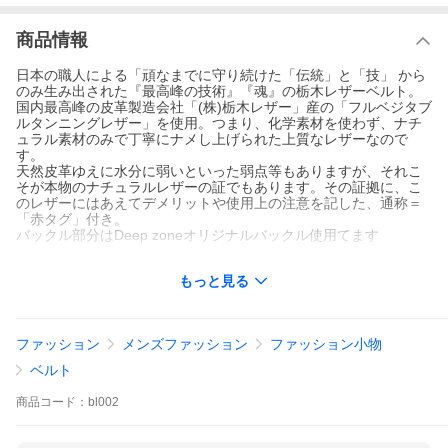
商品情報
日本の職人による「頑なまでに守り続けた「伝統」と「技」 から
のみ生み出された『最高峰の技術』『魂』の栃木レザーベルト。
国内最高峰の皮革製造会社「(株)栃木レザー」産の「フルベジタブ
ルタンニングレザー」を使用。つまり、化学素材を使わず、ナチ
ュラル素材のみで丁寧にナメし上げられた上質なレザーなので
す。
天然皮革ゆえに水分に弱いといった弱点等もありますが、それこ
そが本物のナチュラルレザーの証でもあります。その証拠に、こ
のレザーにはあえてデメリットや使用上の注意を記した、通称＝
「赤タグ」付き。
バックル部分はDeep zoneオリジナルバックル使用てます
【サイズ】
もっと見る
長さ112.0cm × 幅3.8cm × 厚み0.4cm （ベルト部）
幅7.1cm × 高さ6.0cm（バックル）
【素材】
ファッション
メンズファッション
ファッション小物
牛革（栃木レザー・日本製）（ベルト部）
合金（バックル）
ベルト
【カラー】
商品
コード：
bl002
ブラック、キャメル、ブラウン
【仕様】