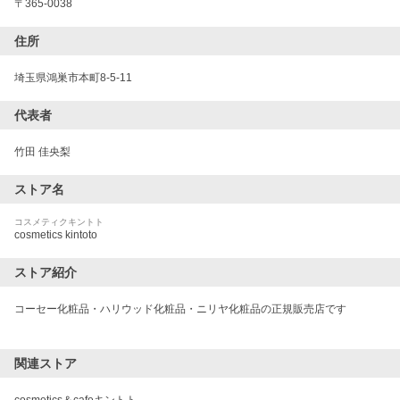
〒
365-0038
住所
埼玉県鴻巣市本町8-5-11
代表者
竹田 佳央梨
ストア名
コスメティクキントト
cosmetics kintoto
ストア紹介
コーセー化粧品・ハリウッド化粧品・ニリヤ化粧品の正規販売店です

関連ストア