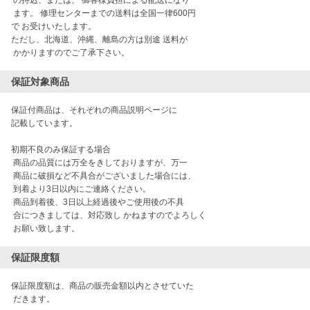
 の持込、または、 御客様負担による配送になり

 ます。 修理センターまでの送料は全国一律600円

で お受けいたします。 

ただし、北海道、沖縄、離島の方は別途 送料が

保証対象商品
保証付商品は、それぞれの商品説明ページに

記載しています。 

初期不良のみ保証する場合

 商品の品質には万全をきしておりますが、万一 

 商品に破損など不具合がございました場合には、

 到着より3日以内にご連絡ください。 

 商品到着後、3日以上経過後やご使用後の不具

 合につきましては、対応致し かねますのでよろしく

 お願い致します。 
保証限度額
保証限度額は、商品の販売金額以内とさせていた

 だきます。