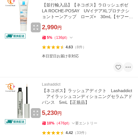
【並行輸入品】【ネコポス】ラロッシュポゼ
LA ROCHE-POSAY UVイデアXLプロテクシ
ョントーンアップ ローズ+ 30mL【ヤフー最
安値に挑戦中！】
2,990
円
5
%
（
136
pt
）
4.63
（
8
件
）
本日翌日お届け非対応
Lashaddict
【ネコポス】ラッシュアディクト Lashaddict
アイラッシュコンディショニングセラムアド
バンス 5mL【正規品】
5,230
円
10
%
（
476
pt
）
要エントリー
4.42
（
33
件
）