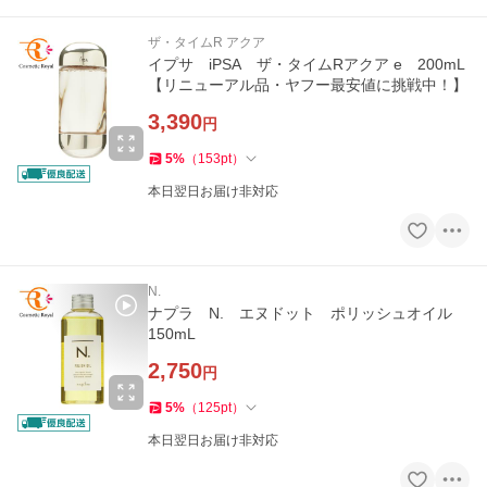
ザ・タイムR アクア
イプサ iPSA ザ・タイムRアクア e 200mL
【リニューアル品・ヤフー最安値に挑戦中！】
3,390
円
5
%
（
153
pt
）
本日翌日お届け非対応
N.
ナプラ N. エヌドット ポリッシュオイル
150mL
2,750
円
5
%
（
125
pt
）
本日翌日お届け非対応