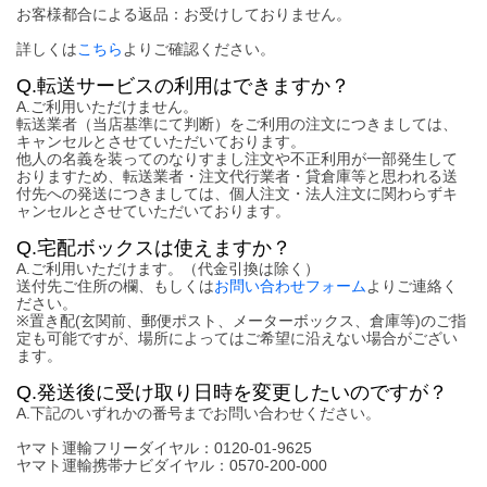
お客様都合による返品：お受けしておりません。
詳しくは
こちら
よりご確認ください。
Q.転送サービスの利用はできますか？
A.ご利用いただけません。
転送業者（当店基準にて判断）をご利用の注文につきましては、
キャンセルとさせていただいております。
他人の名義を装ってのなりすまし注文や不正利用が一部発生して
おりますため、転送業者・注文代行業者・貸倉庫等と思われる送
付先への発送につきましては、個人注文・法人注文に関わらずキ
ャンセルとさせていただいております。
Q.宅配ボックスは使えますか？
A.ご利用いただけます。（代金引換は除く）
送付先ご住所の欄、もしくは
お問い合わせフォーム
よりご連絡く
ださい。
※置き配(玄関前、郵便ポスト、メーターボックス、倉庫等)のご指
定も可能ですが、場所によってはご希望に沿えない場合がござい
ます。
Q.発送後に受け取り日時を変更したいのですが？
A.下記のいずれかの番号までお問い合わせください。
ヤマト運輸フリーダイヤル：0120-01-9625
ヤマト運輸携帯ナビダイヤル：0570-200-000