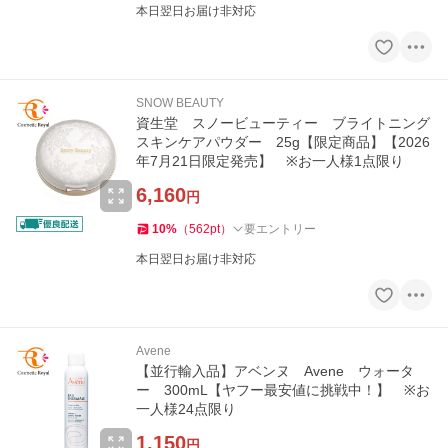
本日翌日お届け非対応
SNOW BEAUTY
資生堂 スノービューティー ブライトニング
スキンケアパウダー 25g【限定商品】【2026
年7月21日限定発売】 ※お一人様1点限り
6,160
円
10
%
（
562
pt
）
要エントリー
本日翌日お届け非対応
Avene
【並行輸入品】アベンヌ Avene ウォータ
ー 300mL【ヤフー最安値に挑戦中！】 ※お
一人様24点限り
1,150
円