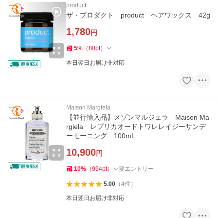
product
ザ・プロダクト product ヘアワックス 42g
1,780
円
5
%
（
80
pt
）
本日翌日お届け非対応
Maison Margiela
【並行輸入品】メゾンマルジェラ Maison Ma
rgiela レプリカオードトワレレイジーサンデ
ーモーニング 100mL
10,900
円
10
%
（
994
pt
）
要エントリー
5.00
（
4
件
）
本日翌日お届け非対応