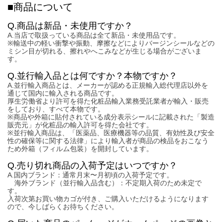
■商品について
Q.商品は新品・未使用ですか？
A.当店で取扱っている商品は全て新品・未使用品です。
※輸送中の軽い衝撃や振動、摩擦などによりバージンシールなどの
ミシン目が切れる、擦れやへこみなどが生じる場合がございま
す。
Q.並行輸入品とは何ですか？本物ですか？
A.並行輸入商品とは、メーカーが認める正規輸入総代理店以外を
通じて国内に輸入される商品です。
厚生労働省より許可を得た化粧品輸入業務受託業者が輸入・販売
をしており、すべて本物です。
※商品や外箱に貼付されている成分表示シールに記載された「製造
販売元」が化粧品の輸入許可を得た会社です。
※並行輸入商品は、「医薬品、医療機器等の品質、有効性及び安全
性の確保等に関する法律」により輸入者が商品の検品をおこなう
ため外箱（フィルム包装）を開封しています。
Q.売り切れ商品の入荷予定はいつですか？
A.国内ブランド：通常月末〜月初頃の入荷予定です。
海外ブランド（並行輸入品含む）：不定期入荷のため未定で
す。
入荷次第お買い物カゴが付き、ご購入いただけるようになります
ので、今しばらくお待ちください。