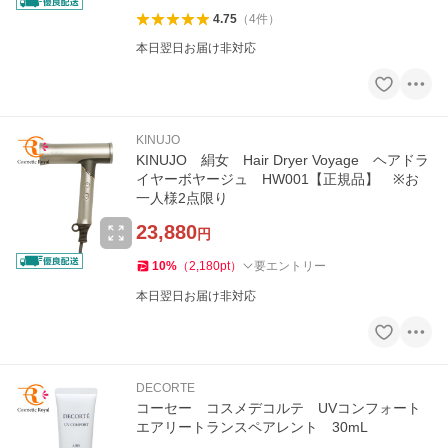
4.75
（
4
件
）
本日翌日お届け非対応
KINUJO
KINUJO 絹女 Hair Dryer Voyage ヘアドラ
イヤーボヤージュ HW001【正規品】 ※お
一人様2点限り
23,880
円
10
%
（
2,180
pt
）
要エントリー
本日翌日お届け非対応
DECORTE
コーセー コスメデコルテ UVコンフォート
エアリートランスペアレント 30mL