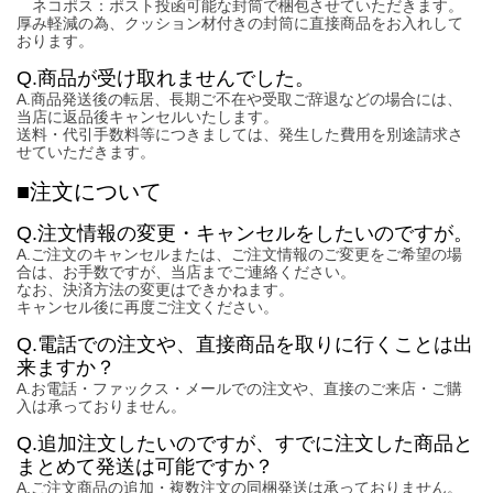
ネコポス：ポスト投函可能な封筒で梱包させていただきます。
厚み軽減の為、クッション材付きの封筒に直接商品をお入れして
おります。
Q.商品が受け取れませんでした。
A.商品発送後の転居、長期ご不在や受取ご辞退などの場合には、
当店に返品後キャンセルいたします。
送料・代引手数料等につきましては、発生した費用を別途請求さ
せていただきます。
■注文について
Q.注文情報の変更・キャンセルをしたいのですが。
A.ご注文のキャンセルまたは、ご注文情報のご変更をご希望の場
合は、お手数ですが、当店までご連絡ください。
なお、決済方法の変更はできかねます。
キャンセル後に再度ご注文ください。
Q.電話での注文や、直接商品を取りに行くことは出
来ますか？
A.お電話・ファックス・メールでの注文や、直接のご来店・ご購
入は承っておりません。
Q.追加注文したいのですが、すでに注文した商品と
まとめて発送は可能ですか？
A.ご注文商品の追加・複数注文の同梱発送は承っておりません。