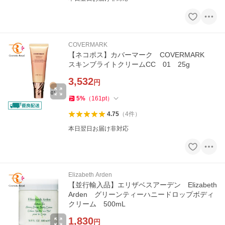
COVERMARK
【ネコポス】カバーマーク COVERMARK
スキンブライトクリームCC 01 25g
3,532
円
5
%
（
161
pt
）
4.75
（
4
件
）
本日翌日お届け非対応
Elizabeth Arden
【並行輸入品】エリザベスアーデン Elizabeth
Arden グリーンティーハニードロップボディ
クリーム 500mL
1,830
円