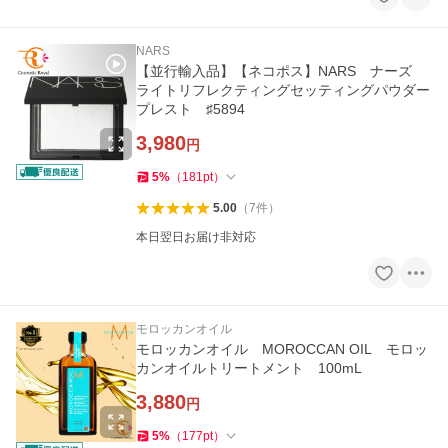
NARS
【並行輸入品】【ネコポス】NARS ナーズ
ライトリフレクティングセッティングパウダー
プレスト ♯5894
3,980
円
5
%
（
181
pt
）
5.00
（
7
件
）
本日翌日お届け非対応
モロッカンオイル
モロッカンオイル MOROCCAN OIL モロッ
カンオイルトリートメント 100mL
3,880
円
5
%
（
177
pt
）