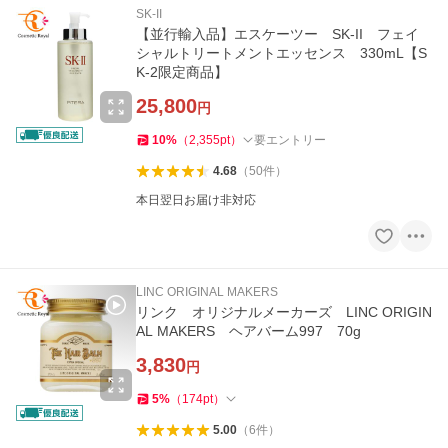
SK-II
【並行輸入品】エスケーツー SK-II フェイ
シャルトリートメントエッセンス 330mL【S
K-2限定商品】
25,800
円
10
%
（
2,355
pt
）
要エントリー
4.68
（
50
件
）
本日翌日お届け非対応
LINC ORIGINAL MAKERS
リンク オリジナルメーカーズ LINC ORIGIN
AL MAKERS ヘアバーム997 70g
3,830
円
5
%
（
174
pt
）
5.00
（
6
件
）