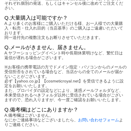
それぞれ個別の発送、もしくはキャンセル後に改めてご注文くだ
さい。
Q.大量購入は可能ですか？
A.より多くのお客様にご購入いただける様、お一人様での大量購
入・転売・仕入れ目的（当店基準）のご購入はご遠慮いただいて
おります。
同一送付先の複数注文もお断りさせていただきます。
Q.メールがきません、届きません。
A.ヤフーショッピングイベント時や長期休業明けなど、繁忙日は
返信が遅れる場合がございます。
※お客様の携帯電話の方でドメイン指定・パソコンからのメールの
受信拒否をされている場合など、当店からの全てのメールが届か
ないことがございます。
必ず【yahoo.co.jp】【cosmeticroyal.net】を受信できるように設
定をお願いいたします。
また、プロバイダの設定などにより、迷惑メールフォルダなど、
本来受信されるべきフォルダ以外に受信されている場合がござい
ますので、恐れ入りますが、今一度ご確認をお願いいたします。
Q.備考欄はどこにありますか？
A.備考欄はございません。
なにかご連絡事項などございましたら、
お問い合わせフォーム
よ
りご連絡ください。