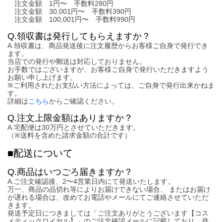
注文金額 1円〜 手数料280円
注文金額 30,001円〜 手数料390円
注文金額 100,001円〜 手数料990円
Q.領収書は発行してもらえますか？
A.領収書は、商品発送後に注文履歴からお客様ご自身で発行でき
ます。
当店での発行や郵送は対応しておりません。
お手数ではございますが、お客様ご自身で発行いただきますよう
お願い申し上げます。
※ご利用されたお支払い方法によっては、ご自身で発行出来かねま
す。
詳細は
こちら
からご確認ください。
Q.注文上限金額はありますか？
A.宅配便は30万円とさせていただきます。
（※送料を含めた請求金額の合計です）
■配送について
Q.商品はいつごろ届きますか？
A.ご注文確認後、2〜4営業日内にて発送いたします。
万一、商品の品切れ等によりお届けできない場合、 またはお届け
が遅れる場合は、改めてお電話やメールにてご連絡させていただ
きます。
発送予定日につきましては「ご注文ありがとうございます【コス
メティックロイヤル】」のご注文確認メールに記載しており、発