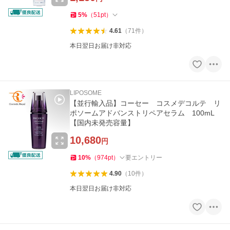
5
%
（
51
pt
）
4.61
（
71
件
）
本日翌日お届け非対応
LIPOSOME
【並行輸入品】コーセー コスメデコルテ リ
ポソームアドバンストリペアセラム 100mL
【国内未発売容量】
10,680
円
10
%
（
974
pt
）
要エントリー
4.90
（
10
件
）
本日翌日お届け非対応