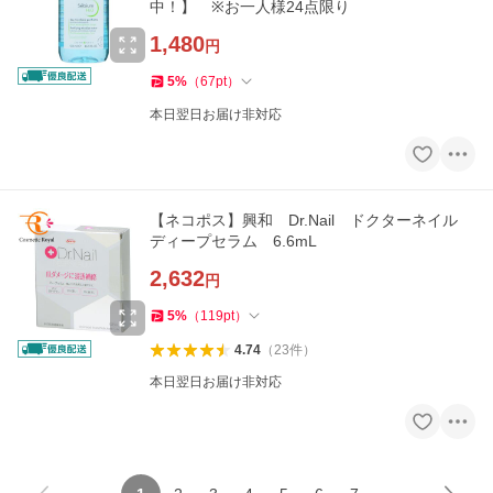
中！】 ※お一人様24点限り
1,480
円
5
%
（
67
pt
）
本日翌日お届け非対応
【ネコポス】興和 Dr.Nail ドクターネイル
ディープセラム 6.6mL
2,632
円
5
%
（
119
pt
）
4.74
（
23
件
）
本日翌日お届け非対応