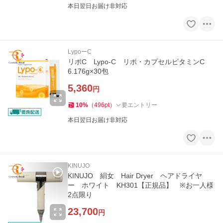
本日翌日お届け非対応
LypoーC
リポC Lypo-C リポ・カプセルビタミンC
6.176g×30包
5,360
円
10
%
（
496
pt
）
要エントリー
本日翌日お届け非対応
KINUJO
KINUJO 絹女 Hair Dryer ヘアドライヤ
ー ホワイト KH301【正規品】 ※お一人様
2点限り
23,700
円