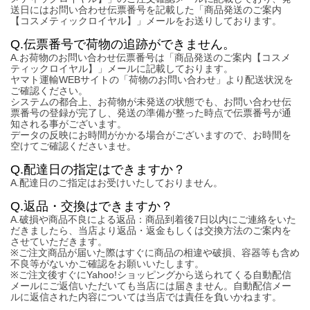
送日にはお問い合わせ伝票番号を記載した「商品発送のご案内
【コスメティックロイヤル】」メールをお送りしております。
Q.伝票番号で荷物の追跡ができません。
A.お荷物のお問い合わせ伝票番号は「商品発送のご案内【コスメ
ティックロイヤル】」メールに記載しております。
ヤマト運輸WEBサイトの「荷物のお問い合わせ」より配送状況を
ご確認ください。
システムの都合上、お荷物が未発送の状態でも、お問い合わせ伝
票番号の登録が完了し、発送の準備が整った時点で伝票番号が通
知される事がございます。
データの反映にお時間がかかる場合がございますので、お時間を
空けてご確認くださいませ。
Q.配達日の指定はできますか？
A.配達日のご指定はお受けいたしておりません。
Q.返品・交換はできますか？
A.破損や商品不良による返品：商品到着後7日以内にご連絡をいた
だきましたら、当店より返品・返金もしくは交換方法のご案内を
させていただきます。
※ご注文商品が届いた際はすぐに商品の相違や破損、容器等も含め
不良等がないかご確認をお願いいたします。
※ご注文後すぐにYahoo!ショッピングから送られてくる自動配信
メールにご返信いただいても当店には届きません。自動配信メー
ルに返信された内容については当店では責任を負いかねます。