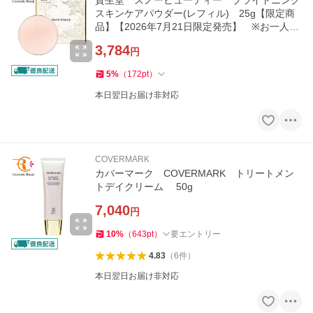
資生堂 スノービューティー ブライトニング
スキンケアパウダー(レフィル) 25g【限定商
品】【2026年7月21日限定発売】 ※お一人様
1点限り
3,784
円
5
%
（
172
pt
）
本日翌日お届け非対応
COVERMARK
カバーマーク COVERMARK トリートメン
トデイクリーム 50g
7,040
円
10
%
（
643
pt
）
要エントリー
4.83
（
6
件
）
本日翌日お届け非対応