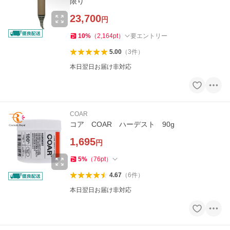
限り
23,700
円
10
%
（
2,164
pt
）
要エントリー
5.00
（
3
件
）
本日翌日お届け非対応
COAR
コア COAR ハーデスト 90g
1,695
円
5
%
（
76
pt
）
4.67
（
6
件
）
本日翌日お届け非対応