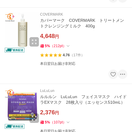
COVERMARK
カバーマーク COVERMARK トリートメン
トクレンジングミルク 400g
4,648
円
5
%
（
212
pt
）
4.76
（
17
件
）
本日翌日お届け非対応
LuLuLun
ルルルン LuLuLun フェイスマスク ハイド
ラEXマスク 28枚入り（エッセンス510mL）
2,376
円
5
%
（
107
pt
）
本日翌日お届け非対応