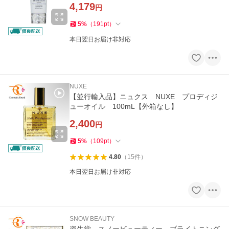
4,179
円
5
%
（
191
pt
）
本日翌日お届け非対応
NUXE
【並行輸入品】ニュクス NUXE プロディジ
ューオイル 100mL【外箱なし】
2,400
円
5
%
（
109
pt
）
4.80
（
15
件
）
本日翌日お届け非対応
SNOW BEAUTY