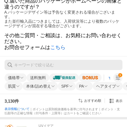
Q.届いた商品のパッケージがホームページの画像と
違うのですが？
A.パッケージデザイン等は予告なく変更される場合がございま
す。
また並行輸入品につきましては、入荷状況等により複数のパッケ
ージデザインが混在する場合がございます。
その他ご質問・ご相談は、お気軽にお問い合わせく
ださい。
お問合せフォームは
こちら
1
価格帯
送料無料
すべての条
肌質
本体/詰め替え
SPF
PA
ヘアタイプ
3,130
件
おすすめ順
表示
表示情報について
｜ポイントは原則税抜価格を基準に付与されます｜ポイント・支
払額等の正確な情報（付与条件・上限等）はカートをご確認ください
UVイデア