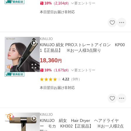
10
%
（
2,164
pt
）
要エントリー
本日翌日お届け非対応
KINUJO
KINUJO 絹女 PROストレートアイロン KP00
1【正規品】 ※お一人様3点限り
18,360
円
10
%
（
1,675
pt
）
要エントリー
4.22
（
9
件
）
本日翌日お届け非対応
KINUJO
KINUJO 絹女 Hair Dryer ヘアドライヤ
ー モカ KH302【正規品】 ※お一人様2点