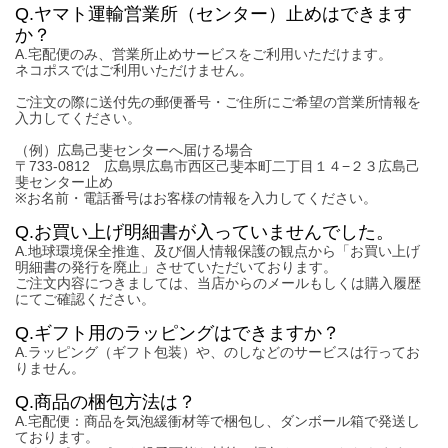
Q.ヤマト運輸営業所（センター）止めはできます
か？
A.宅配便のみ、営業所止めサービスをご利用いただけます。
ネコポスではご利用いただけません。
ご注文の際に送付先の郵便番号・ご住所にご希望の営業所情報を
入力してください。
（例）広島己斐センターへ届ける場合
〒733-0812 広島県広島市西区己斐本町二丁目１４−２３広島己
斐センター止め
※お名前・電話番号はお客様の情報を入力してください。
Q.お買い上げ明細書が入っていませんでした。
A.地球環境保全推進、及び個人情報保護の観点から「お買い上げ
明細書の発行を廃止」させていただいております。
ご注文内容につきましては、当店からのメールもしくは購入履歴
にてご確認ください。
Q.ギフト用のラッピングはできますか？
A.ラッピング（ギフト包装）や、のしなどのサービスは行ってお
りません。
Q.商品の梱包方法は？
A.宅配便：商品を気泡緩衝材等で梱包し、ダンボール箱で発送し
ております。