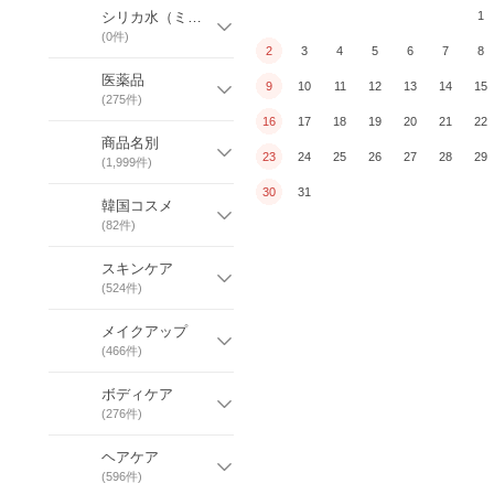
シリカ水（ミネラルウォーター）
1
(
0
件)
2
3
4
5
6
7
8
医薬品
9
10
11
12
13
14
15
(
275
件)
16
17
18
19
20
21
22
商品名別
23
24
25
26
27
28
29
(
1,999
件)
30
31
韓国コスメ
(
82
件)
スキンケア
(
524
件)
メイクアップ
(
466
件)
ボディケア
(
276
件)
ヘアケア
(
596
件)