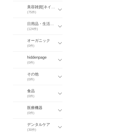
美容雑貨[ネイル・つけまつげ・ふたえ用品]
(
75
件)
日用品・生活雑貨［洗剤・柔軟剤・芳香剤］
(
124
件)
オーガニック
(
0
件)
hiddenpage
(
0
件)
その他
(
0
件)
食品
(
0
件)
医療機器
(
0
件)
デンタルケア
(
30
件)