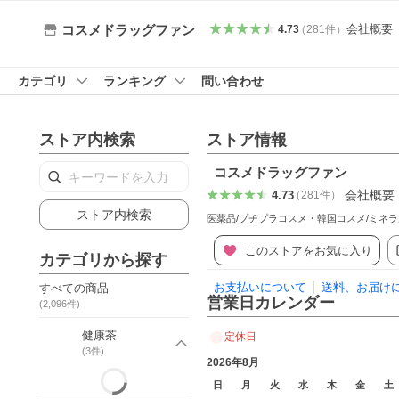
会社概要
コスメドラッグファン
4.73
（
281
件
）
カテゴリ
ランキング
問い合わせ
ストア内検索
ストア情報
コスメドラッグファン
会社概要
4.73
（
281
件
）
ストア内検索
医薬品/プチプラコスメ・韓国コスメ/ミネ
このストアをお気に入り
カテゴリから探す
お支払いについて
送料、お届け
すべての商品
営業日カレンダー
(
2,096
件)
健康茶
定休日
(
3
件)
2026年8月
日
月
火
水
木
金
土