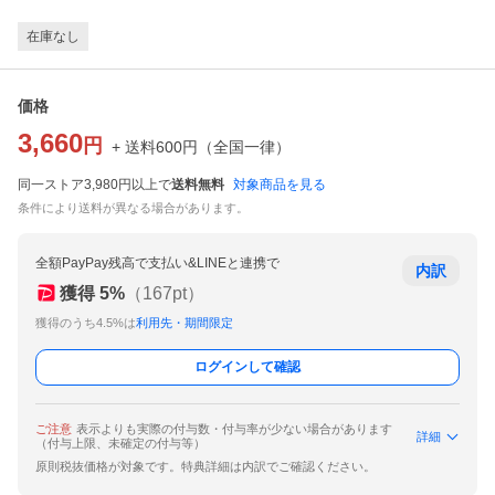
在庫なし
価格
3,660
円
+ 送料
600
円
（
全国一律
）
同一ストア3,980円以上で
送料無料
対象商品を見る
条件により送料が異なる場合があります。
全額PayPay残高で支払い&LINEと連携で
内訳
獲得
5
%
（
167
pt）
獲得のうち4.5%は
利用先・期間限定
ログインして確認
ご注意
表示よりも実際の付与数・付与率が少ない場合があります
詳細
（付与上限、未確定の付与等）
原則税抜価格が対象です。特典詳細は内訳でご確認ください。