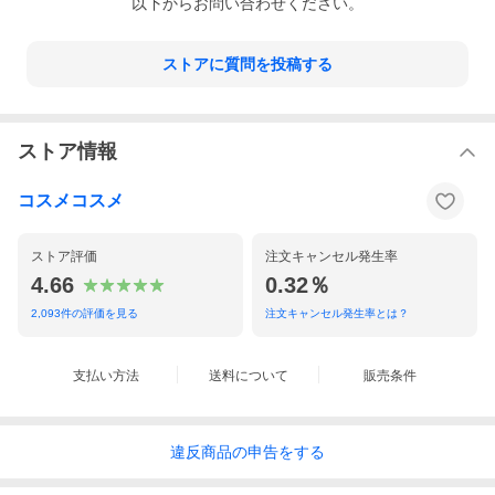
以下からお問い合わせください。
すめ 売れ筋 女性 男性 レディース メンズ ユニセックス 美容 友達
旅行 プチギフト 孫 オソロ お揃い 娘 女の子 ブランド 海外 並行輸
入品 ラッピング
ストアに質問を投稿する
ストア情報
コスメコスメ
ストア評価
注文キャンセル発生率
4.66
0.32％
2,093
件の評価を見る
注文キャンセル発生率とは？
支払い方法
送料について
販売条件
違反
商品の
申告をする