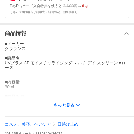
3,660
0
PayPayカード入会特典を使うと
円
円
うち2,000円相当は利用先・期間限定。他条件あり
商品情報
■メーカー
クラランス
■商品名
UVプラス 5P モイスチャライジング マルチ デイ スクリーン #ロ
ーズ
■内容量
30ml
■商品説明
つけてないより心地よく、ナチュラルな仕上がりで肌を守る日焼
もっと見る
け止め。
紫外線、ブルーライトなどの外的刺激から肌を守り、
肌悩みを自然にカバーしてくれるジェルクリーム。
みずみずしく軽いつけ心地で肌になじみ、
コスメ、美容、ヘアケア
日焼け止め
ナチュラルで健康的な印象の仕上がりを実現。
※当店の商品は並行輸入品となります。 【画像についてのお断
JAN/ISBNコード：
3380810424072