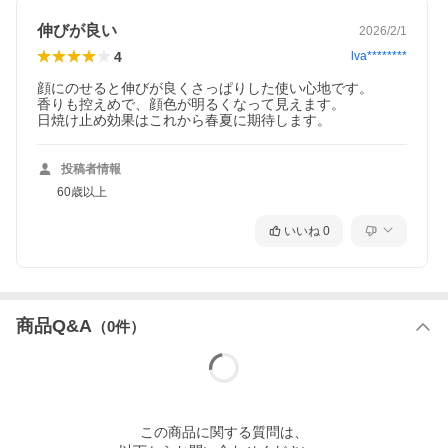
伸びが良い
2026/2/1
※当店の商品は並行輸入品となります。
【画像についてのお断り】
4
lva********
画像および画面の性質上、実際のカラー
顔にのせると伸びが良くさっぱりした使い心地です。

す。
香りも控えめで、顔色が明るくなって見えます。

予めご了承願います。また写真画像がな
日焼け止め効果はこれから春夏に期待します。
近くのお店で実際のお色をお確かめくだ
投稿者情報
■ 区分
化粧品
60歳以上
■ 製造国
フランス製
■ 広告文責
Seven Oceans Tradings株式会社 082-
いいね
0
関連キーワード
化粧品 コスメ デパコス ビューティー フレグランス 母の日 父の
日 イベント バレンタインデー バレンタインのお返し ホワイト
デーの贈り物 ホワイトデー ホワイトデーのお返し クリスマスギ
フト クリスマスプレゼント ハロウィン カップル 記念日 プレゼン
商品Q&A
（
0
件）
ト交換 特別 インスタ映え 実用的 喜ばれる 嬉しい おしゃれ かわ
いい 可愛い 10代 20代 30代 40代 50代 60代 贈り物 お礼の品 お手
頃ギフト お手頃プレゼント イベント アメニティ ノベルティ ゴル
フ コンペ 賞品 送別会 入学祝い 卒業祝い 就職祝い ご褒美 出産 引
越し トラベル 新生活 お祝い お祝い返し お礼 引っ越し 挨拶回り
粗品 引っ越し祝い 内祝い 誕生日 記念日 結婚式 パーティー 二次
会 ディナー お出かけ 普段使い デート お見合い 旅行 商談前 通学
この
商品
に関する質問は、
用 通勤用 ギフト プレゼント 人気 ブランド 口コミ 安い お得 おす