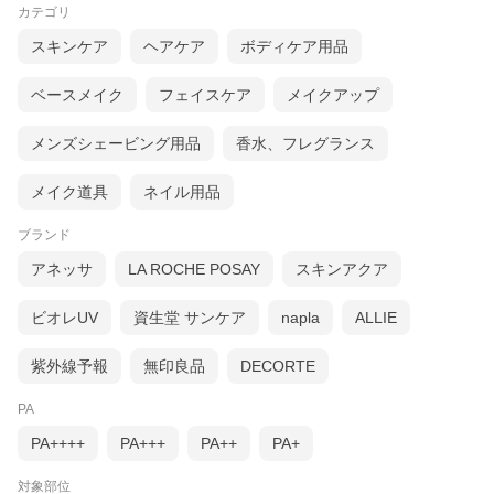
カテゴリ
スキンケア
ヘアケア
ボディケア用品
ベースメイク
フェイスケア
メイクアップ
メンズシェービング用品
香水、フレグランス
メイク道具
ネイル用品
ブランド
アネッサ
LA ROCHE POSAY
スキンアクア
ビオレUV
資生堂 サンケア
napla
ALLIE
紫外線予報
無印良品
DECORTE
PA
PA++++
PA+++
PA++
PA+
対象部位