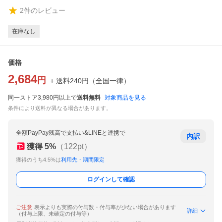
2
件のレビュー
在庫なし
価格
2,684
円
+ 送料
240
円
（
全国一律
）
同一ストア3,980円以上で
送料無料
対象商品を見る
条件により送料が異なる場合があります。
全額PayPay残高で支払い&LINEと連携で
内訳
獲得
5
%
（
122
pt）
獲得のうち4.5%は
利用先・期間限定
ログインして確認
ご注意
表示よりも実際の付与数・付与率が少ない場合があります
詳細
（付与上限、未確定の付与等）