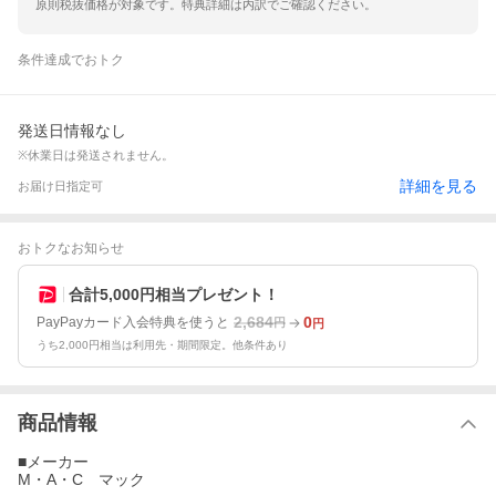
原則税抜価格が対象です。特典詳細は内訳でご確認ください。
条件達成でおトク
発送日情報なし
※休業日は発送されません。
詳細を見る
お届け日指定可
おトクなお知らせ
合計5,000円相当プレゼント！
2,684
0
PayPayカード入会特典を使うと
円
円
うち2,000円相当は利用先・期間限定。他条件あり
商品情報
■メーカー
M・A・C マック