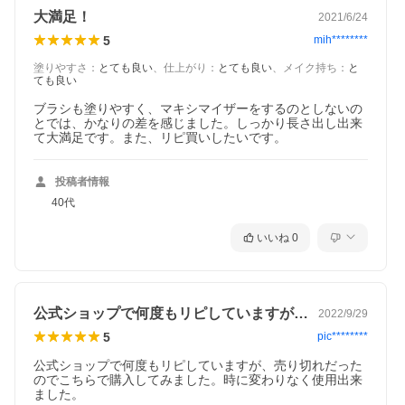
大満足！
2021/6/24
5
mih********
塗りやすさ
：
とても良い
、
仕上がり
：
とても良い
、
メイク持ち
：
と
ても良い
ブラシも塗りやすく、マキシマイザーをするのとしないの
とでは、かなりの差を感じました。しっかり長さ出し出来
て大満足です。また、リピ買いしたいです。
投稿者情報
40代
いいね
0
公式ショップで何度もリピしていますが、…
2022/9/29
5
pic********
公式ショップで何度もリピしていますが、売り切れだった
のでこちらで購入してみました。時に変わりなく使用出来
ました。