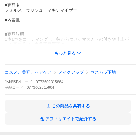
■商品名
フォルス ラッシュ マキシマイザー
■内容量
-
■商品説明
1本1本をコーティングし、後からつけるマスカラの付きや仕上が
りを高めるマスカラ美容液下地。
※当店の商品は並行輸入品となります。
もっと見る
■区分
化粧品
コスメ、美容、ヘアケア
メイクアップ
マスカラ下地
■製造国
カナダ
JAN/ISBNコード：
0773602315864
■広告文責
商品
コード：
0773602315864
Seven Oceans Tradings株式会社 082-236-3193
商品情報
■ メーカー
M・A・C マック
この商品を共有する
■ 商品名
フォルス ラッシュ マキシマイザー
■ 内容量
-
■ 商品説明
アフィリエイトで紹介する
1本1本をコーティングし、後からつけ
りを高めるマスカラ美容液下地。
※当店の商品は並行輸入品となります。