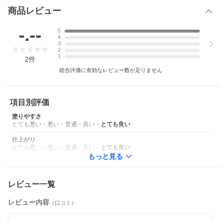
■ 区分
化粧品
商品レビュー
■ 製造国
カナダ
■ 広告文責
Seven Oceans Tradings株式会社 082-
-.--
5
関連キーワード
4
3
化粧品 コスメ デパコス ビューティー フレグランス 母の日 父の
2
日 イベント バレンタインデー バレンタインのお返し ホワイト
1
2
件
デーの贈り物 ホワイトデー ホワイトデーのお返し クリスマスギ
フト クリスマスプレゼント ハロウィン カップル 記念日 プレゼン
総合評価に有効なレビュー数が足りません
ト交換 特別 インスタ映え 実用的 喜ばれる 嬉しい おしゃれ かわ
いい 可愛い 10代 20代 30代 40代 50代 60代 贈り物 お礼の品 お手
頃ギフト お手頃プレゼント イベント アメニティ ノベルティ ゴル
フ コンペ 賞品 送別会 入学祝い 卒業祝い 就職祝い ご褒美 出産 引
項目別評価
越し トラベル 新生活 お祝い お祝い返し お礼 引っ越し 挨拶回り
粗品 引っ越し祝い 内祝い 誕生日 記念日 結婚式 パーティー 二次
塗りやすさ
会 ディナー お出かけ 普段使い デート お見合い 旅行 商談前 通学
とても悪い
・
悪い
・
普通
・
良い
・
とても良い
用 通勤用 ギフト プレゼント 人気 ブランド 口コミ 安い お得 おす
すめ 売れ筋 女性 男性 レディース メンズ ユニセックス 美容 友達
仕上がり
旅行 プチギフト 孫 オソロ お揃い 娘 女の子 ブランド 海外 並行輸
とても悪い
・
悪い
・
普通
・
良い
・
とても良い
入品 ラッピング
もっと見る
レビュー一覧
レビュー内容
（口コミ）