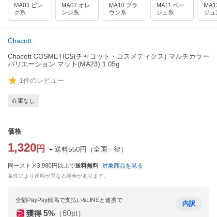
MA03 ピン
MA07 オレ
MA10 ブラ
MA11 ベー
MA1
ク系
ンジ系
ウン系
ジュ系
ジュ
Chacott
Chacott COSMETICS(チャコット・コスメティクス) マルチカラー
バリエーション マット(MA23) 1.05g
1
件のレビュー
在庫なし
価格
1,320
円
+ 送料
550
円
（
全国一律
）
同一ストア3,980円以上で
送料無料
対象商品を見る
条件により送料が異なる場合があります。
全額PayPay残高で支払い&LINEと連携で
内訳
獲得
5
%
（
60
pt）