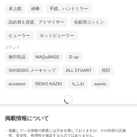
卓上鏡
綿棒
手鏡、ハンドミラー
詰め替え容器、アトマイザー
化粧用コットン
ビューラー
ホットビューラー
ブランド
無印良品
MAQuillAGE
D-up
SHISEIDO メーキャップ
JILL STUART
貝印
ecostore
REIKO KAZKI
ちふれ
sanrio
掲載情報について
・掲載している情報の精度には万全を期しておりますが、その内容の正確
性、安全性、有用性を保証するものではありません。