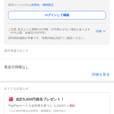
獲得のうち4.5%は
利用先・期間限定
ログインして確認
ご注意
表示よりも実際の付与数・付与率が少ない場合があります
詳細
（付与上限、未確定の付与等）
原則税抜価格が対象です。特典詳細は内訳でご確認ください。
条件達成でおトク
発送日情報なし
詳細を見る
おトクなお知らせ
合計5,000円相当プレゼント！
1,320
0
PayPayカード入会特典を使うと
円
円
うち2,000円相当は利用先・期間限定。他条件あり