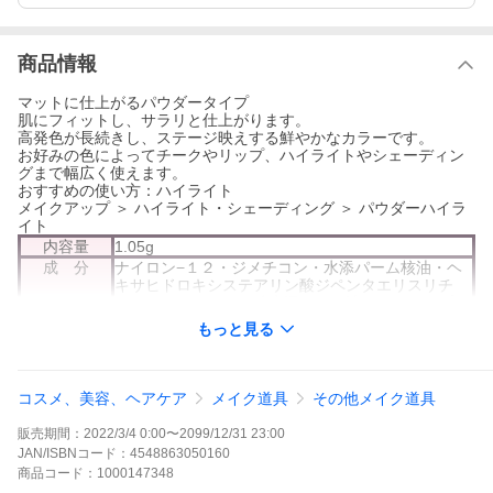
商品情報
マットに仕上がるパウダータイプ
肌にフィットし、サラリと仕上がります。
高発色が長続きし、ステージ映えする鮮やかなカラーです。
お好みの色によってチークやリップ、ハイライトやシェーディン
グまで幅広く使えます。
おすすめの使い方：ハイライト
メイクアップ ＞ ハイライト・シェーディング ＞ パウダーハイラ
イト
内容量
1.05g
成 分
ナイロン−１２・ジメチコン・水添パーム核油・ヘ
キサヒドロキシステアリン酸ジペンタエリスリチ
ル・イソステアリン酸水添ヒマシ油・トリ（カプリ
ル酸／カプリン酸／ミリスチン酸／ステアリン酸）
もっと見る
グリセリル・トリエチルヘキサノイン・アルガニア
スピノサ核油・シア脂・トウキンセンカエキス・オ
リーブ果実油・ローズマリー葉エキス・ヒマワリ種
子油・セイヨウサクラソウ花エキス・セイヨウノコ
コスメ、美容、ヘアケア
メイク道具
その他メイク道具
ギリソウ花／葉／茎エキス・セイヨウハッカ葉エキ
ス・ゼニアオイ花／葉／茎エキス・ハゴロモグサ花
販売期間：
2022/3/4 0:00
〜
2099/12/31 23:00
／葉／茎エキス・ベロニカオフィシナリス花／葉／
JAN/ISBNコード：
4548863050160
茎エキス・メリッサ葉エキス・水・グリセリン・エ
商品
コード：
1000147348
タノール・水酸化Ｎａ・フェノキシエタノール・メ