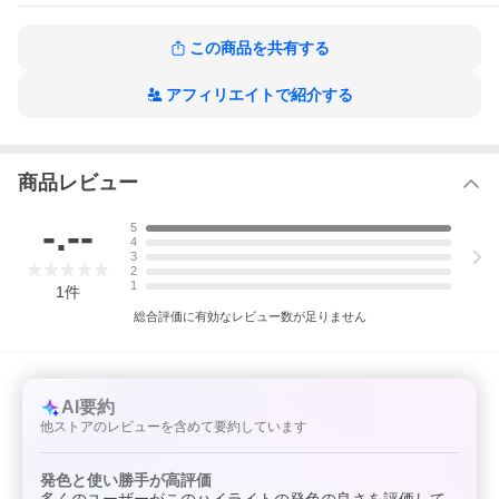
チルパラベン・（＋／−）パルミトイルプロリン・
パルミトイルサルコシンＮａ・パルミトイルグルタ
ミン酸Ｍｇ・パルミチン酸・マイカ・水酸化Ａｌ・
この商品を共有する
酸化鉄・酸化チタン・ステアリン酸・カカオエキ
ス・マルトデキストリン・クチナシ果実エキス・乳
糖・ムラサキ根エキス・スクワラン・スピルリナプ
アフィリエイトで紹介する
ラテンシスエキス・トレハロース・クエン酸Ｎａ・
トウガラシ果実エキス・トコフェロール・サフラワ
ー油・タルク・グンジョウ・赤１０４（１）・青
１・黄４・水酸化クロム・カルミン・コンジョウ・
商品レビュー
硫酸Ｂａ・赤２０２・赤２２６・ハイドロゲンジメ
チコン・ロジン・メチコン
-.--
5
4
3
2
1
1
件
総合評価に有効なレビュー数が足りません
AI要約
他ストアのレビューを含めて要約しています
発色と使い勝手が高評価