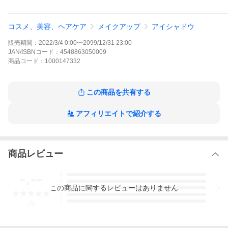
スピノサ核油・シア脂・トウキンセンカエキス・オ
リーブ果実油・ローズマリー葉エキス・ヒマワリ種
子油・セイヨウサクラソウ花エキス・セイヨウノコ
コスメ、美容、ヘアケア
メイクアップ
アイシャドウ
ギリソウ花／葉／茎エキス・セイヨウハッカ葉エキ
ス・ゼニアオイ花／葉／茎エキス・ハゴロモグサ花
販売期間：
2022/3/4 0:00
〜
2099/12/31 23:00
／葉／茎エキス・ベロニカオフィシナリス花／葉／
JAN/ISBNコード：
4548863050009
茎エキス・メリッサ葉エキス・水・グリセリン・エ
商品
コード：
1000147332
タノール・水酸化Ｎａ・フェノキシエタノール・メ
チルパラベン・（＋／−）パルミトイルプロリン・
パルミトイルサルコシンＮａ・パルミトイルグルタ
ミン酸Ｍｇ・パルミチン酸・マイカ・水酸化Ａｌ・
この商品を共有する
酸化鉄・酸化チタン・ステアリン酸・カカオエキ
ス・マルトデキストリン・クチナシ果実エキス・乳
糖・ムラサキ根エキス・スクワラン・スピルリナプ
アフィリエイトで紹介する
ラテンシスエキス・トレハロース・クエン酸Ｎａ・
トウガラシ果実エキス・トコフェロール・サフラワ
ー油・タルク・グンジョウ・赤１０４（１）・青
１・黄４・水酸化クロム・カルミン・コンジョウ・
商品レビュー
硫酸Ｂａ・赤２０２・赤２２６・ハイドロゲンジメ
チコン・ロジン・メチコン
-.--
5
■お届け予定日：3〜10日程度
4
※注文個数によりお届け日が変わることがあります。
この
商品
に関するレビューはありません
3
2
1
-
件