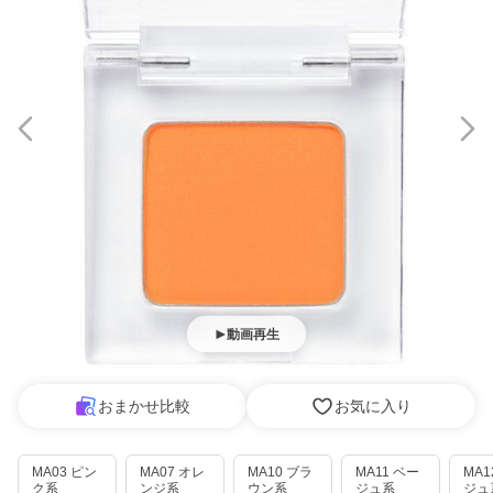
動画再生
おまかせ比較
お気に入り
MA03 ピン
MA07 オレ
MA10 ブラ
MA11 ベー
MA1
ク系
ンジ系
ウン系
ジュ系
ジュ