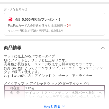
おトクなお知らせ
合計5,000円相当プレゼント！
1,320
0
PayPayカード入会特典を使うと
円
円
うち2,000円相当は利用先・期間限定。他条件あり
商品情報
マットに仕上がるパウダータイプ
肌にフィットし、サラリと仕上がります。
高発色が長続きし、ステージ映えする鮮やかなカラーです。
お好みの色によってチークやリップ、ハイライトやシェーディン
グまで幅広く使えます。
おすすめの使い方：アイシャドウ、チーク、アイライナー
メイクアップ ＞ アイシャドウ ＞ パウダーアイシャドウ
内容量
1.05g
成 分
ナイロン−１２・ジメチコン・水添パーム核油・ヘ
キサヒドロキシステアリン酸ジペンタエリスリチ
ル・イソステアリン酸水添ヒマシ油・トリ（カプリ
ル酸／カプリン酸／ミリスチン酸／ステアリン酸）
もっと見る
グリセリル・トリエチルヘキサノイン・アルガニア