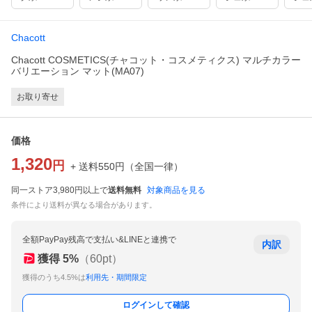
Chacott
Chacott COSMETICS(チャコット・コスメティクス) マルチカラー
バリエーション マット(MA07)
お取り寄せ
価格
1,320
円
+ 送料
550
円
（
全国一律
）
同一ストア3,980円以上で
送料無料
対象商品を見る
条件により送料が異なる場合があります。
全額PayPay残高で支払い&LINEと連携で
内訳
獲得
5
%
（
60
pt）
獲得のうち4.5%は
利用先・期間限定
ログインして確認