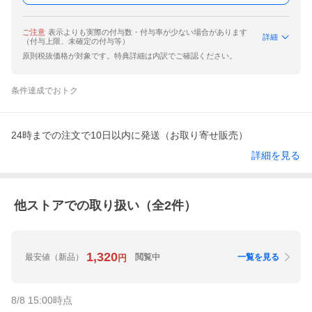
ご注意
表示よりも実際の付与数・付与率が少ない場合があります
詳細
（付与上限、未確定の付与等）
原則税抜価格が対象です。特典詳細は内訳でご確認ください。
条件達成でおトク
24時までの注文で10日以内に発送（お取り寄せ販売）
詳細を見る
他ストアでの取り扱い（全
2
件）
1,320
最安値
（新品）
閲覧中
一覧を見る
円
8/8 15:00
時点