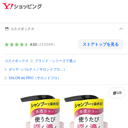
コスメボックス
ストアトップを見る
4.53
（
23,534
件
）
コスメボックス
ブランド・シリーズで選ぶ
ダリヤ（パルティ／サロンドプロ…）
SALON de PRO（サロンドプロ）
1
/
5