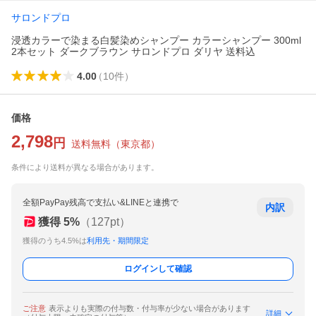
サロンドプロ
浸透カラーで染まる白髪染めシャンプー カラーシャンプー 300ml
2本セット ダークブラウン サロンドプロ ダリヤ 送料込
4.00
（
10
件
）
価格
2,798
円
送料無料
（
東京都
）
条件により送料が異なる場合があります。
全額PayPay残高で支払い&LINEと連携で
内訳
獲得
5
%
（
127
pt）
獲得のうち4.5%は
利用先・期間限定
ログインして確認
ご注意
表示よりも実際の付与数・付与率が少ない場合があります
詳細