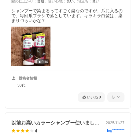
髪の仕上がり
：
普通
、
使い心地
：
良い
、
泡立ち
：
良い
ルシランジオール）クロスポリマー、カニナバラ果実
油、クエン酸、ケンフェリアパルビフロラ根茎エキ
シャンプーで染まるってすごく楽なのですが、爪に入るの
ス、コカミドDEA、セバシン酸ジイソプロピル、ツバ
で、毎回爪ブラシで落としています。キラキラ白髪は、染
キ種子油、ヒオウギエキス、フェノキシエタノール、
まりづらいかな？
プロパンジオール、ペンチレングリコール、ホホバ種
子油、ポリクオタニウム-10、ポリクオタニウム-7、
メチルパラベン、BG、EDTA-2Na、香料、塩基性青
124、塩基性橙31、塩基性茶16
メーカー
株式会社ダリヤ
区分
日本製・化粧品
0:10
投稿者情報
50代
いいね
0
以前お高いカラーシャンプー使いましたが…
2025/11/27
4
feg********