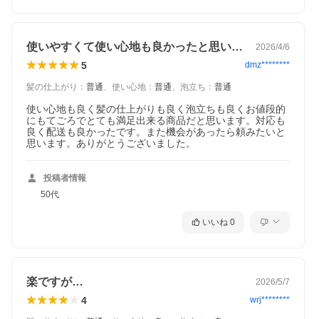
注意
□ 衣服や布等に色がつくと取れませんので注意してく
ださい。
□ 肌、浴室、洗面台、容器等に色がついた時はすぐに
洗い流してください。そのままにしておくと色が取れ
なくなる恐れがあります。
使いやすくて使い心地も良かったと思います
2026/4/6
□ 髪がぬれている時(洗髪後や汗をかく等)や育毛剤や
5
dmz********
整髪料を多量に使用した時は、衣服、帽子、タオル、
枕等に色移りすることがあります。
髪の仕上がり
：
普通
、
使い心地
：
普通
、
泡立ち
：
普通
＜ご注意＞
□ お肌や頭皮に異常が生じていないかよく注意して使
使い心地も良く髪の仕上がりも良く泡立ちも良くお値段的
用してください。
にもてごろでとても満足出来る商品だと思います。対応も
□ 赤味、はれ、かゆみ、刺激、色抜け(白斑等)や黒ず
良く配送も良かったです。また機会があったら頼みたいと
み(製品による汚れを除く)等の異常があらわれた場合
思います。ありがとうございました。
は使用を中止し、皮膚科専門医等にご相談ください。
□ 傷や湿疹等、異常のある部位には使用しないでくだ
さい。
投稿者情報
□ 目に入った時は、直ちに洗い流してください。
□ 頭皮にすり込まないでください。
50代
□ 乳幼児の手の届かない所に保管してください。
□ 直射日光のあたる場所、高温多湿の場所、温度変化
いいね
0
の激しい場所を避けて常温で保管してください。
成分
水、ラウラミドプロピルベタイン、ジステアリン酸
PEG-150、ラウロアンホ酢酸Na、（C12,13）パレ
ス-3硫酸Na、アーモンド油、真珠母貝エキス、アスコ
フィルムノドスム／ヒバマタ／ヒジキ／トロロコンブ
楽ですが…
2026/5/7
／レソニアニグレスセンス／ミツイシコンブ／リシリ
4
コンブ／ワカメエキス、安息香酸Na、エタノール、オ
wrj********
リーブ果実油、（加水分解シルク／PGプロピルメチ