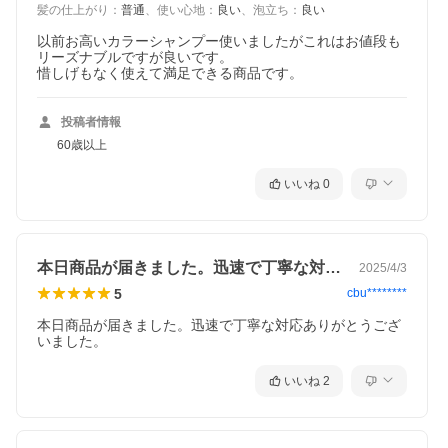
髪の仕上がり
：
普通
、
使い心地
：
良い
、
泡立ち
：
良い
以前お高いカラーシャンプー使いましたがこれはお値段も
リーズナブルですが良いです。

惜しげもなく使えて満足できる商品です。
投稿者情報
60歳以上
いいね
0
本日商品が届きました。迅速で丁寧な対応…
2025/4/3
5
cbu********
本日商品が届きました。迅速で丁寧な対応ありがとうござ
いました。
いいね
2