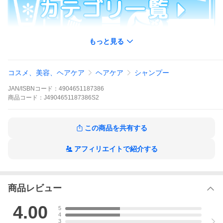
もっと見る
※パッケージ・デザイン等は、予告なしに変更される場合があり
ますので、予めご了承ください。
コスメ、美容、ヘアケア
シャンプーで染める!使うたび深く濃く艶めく色に
ヘアケア
シャンプー
JAN/ISBNコード：
4904651187386
■
髪の内部まで浸透 深く濃く艶めく髪色に
商品
コード：
J4904651187386S2
●シャンプーで白髪を染める『放置時間なし』の白髪対
策
●浸透カラーが、使うたび 深く 濃く 艶めく髪色に導き
この商品を共有する
ます
●毎日のシャンプーを変えるだけで、使うたび深く濃く
染まる
アフィリエイトで紹介する
■
5つの黒エキス配合
うるおいとツヤで髪１本１本を満たす
５つの黒エキス（全てうるおい成分）と５つの艶オイル
商品レビュー
（全てつややか成分）をタップリ配合
５つの黒エキス
4.00
・黒生姜エキス（黒ショウガエキス/クロショウガエキ
5
ス/ケンフェリアパルビフロラ根茎エキス/黒ウコンエキ
4
3