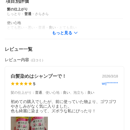
項目別評価
ランジオール）クロスポリマー
プロテシル?は（株）成和化成の登録商標です。
髪の仕上がり
しっとり
・
普通
・
さらさら
■
使い方は２通り
１.ヘアカラーにかわる白髪染めとして、シャンプーする
使い心地
たび白髪が染まる！
とても悪い
・
悪い
・
普通
・
良い
・
とても良い
白髪を染めたいけど、髪の傷みが気になる方におすす
もっと見る
め！
２.次のカラーまでの色落ち対策として、普段のシャンプ
ーを置きかえるだけ！
レビュー一覧
次のヘアカラーまで、カラーシャンプーでキレイな髪色
をキープ
レビュー内容
ヘアカラーの色落ちが気になる方におすすめ！
（口コミ）
より少ない使用回数で白髪を目立たなくしたい方は、シ
ャンプー後３〜５分ほどおいてから洗い流すとより効果
的です。普段より使用量を多くすることもおすすめで
白髪染めはシャンプーで！
2026/3/18
す。
5
wrj********
■
ダークブラウン
髪の仕上がり
：
普通
、
使い心地
：
良い
、
泡立ち
：
良い
初めての購入でしたが、前に使っていた物より、ゴワゴワ
やきしみがなく気に入りました。

色も綺麗に染まって、ズボラな私にぴったり！
商品名
サロンドプロ カラーシャンプー ダークブラウン
ブランド
サロンドプロ(SALON de PRO)
内容量
300ml×2個セット