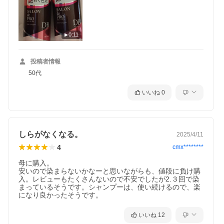
商品コー
J4904651187386S2
ド
使用方法
＜ポンプの使い方＞
ポンプ首部を手で固定し、頭部を矢印の方向へまわし
0:11
てください。使い始めは、中味が出るまでポンプを数
回空押ししてください。
＜ご使用法＞
投稿者情報
□ 髪を充分にぬらしてから適量を手にとり、よく泡立
てて洗います。その後、すすぎ湯に色が出なくなるま
50代
でしっかりとすすいでください。
□ 1度でしっかりと白髪が染まる製品ではありませ
いいね
0
ん。
□ 10日(回)程度連続使用することをおすすめします。
□ より少ない使用回数で白髪を目立たなくしたい方
は、3〜5分ほどおいてから洗い流すとより効果的で
す。
しらがなくなる。
□ ご使用前に、浴室や浴槽の壁、床等をぬらしておく
2025/4/11
と汚れが落ちやすくなります。
4
cmx********
□ 手や肌についた色は、石けんで洗い流してくださ
い。爪に色が残った場合はスポンジ、ブラシ等でやさ
母に購入。

しくこすってください。
安いので染まらないかなーと思いながらも、値段に負け購
□ 使用後、吐出口から中味がたれ落ちることがありま
入。レビューもたくさんないので不安でしたが2.３回で染
す。
まっているそうです。シャンプーは、使い続けるので、楽
□ 髪質や白髪の量により、色味・着色効果は若干異な
ります。
□ 使用を中止すると徐々にもとの髪色に戻ります。
いいね
12
使用上の
＜色移り・色落ちに関するご注意＞