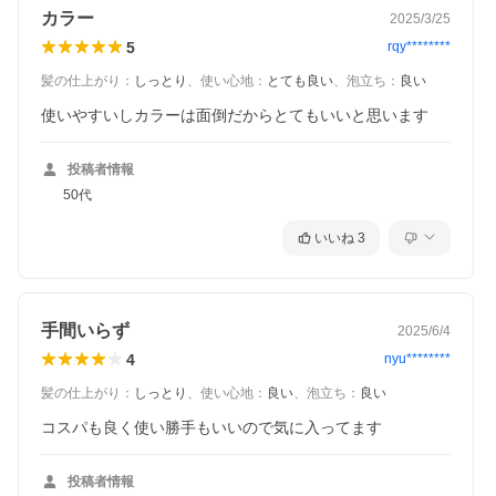
カラー
2025/3/25
5
rqy********
髪の仕上がり
：
しっとり
、
使い心地
：
とても良い
、
泡立ち
：
良い
投稿者情報
50代
いいね
3
手間いらず
2025/6/4
4
nyu********
髪の仕上がり
：
しっとり
、
使い心地
：
良い
、
泡立ち
：
良い
投稿者情報