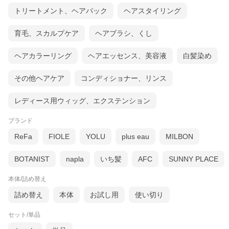
トリートメント、ヘアパック
ヘアスタイリング
育毛、スカルプケア
ヘアブラシ、くし
ヘアカラーリング
ヘアエッセンス、美容液
白髪染め
その他ヘアケア
コンディショナー、リンス
レディース用ウィッグ、エクステンション
ブランド
ReFa
FIOLE
YOLU
plus eau
MILBON
BOTANIST
napla
いち髪
AFC
SUNNY PLACE
本体/詰め替え
詰め替え
本体
お試し用
使い切り
セット/単品