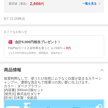
2,666
最安値
（新品）
一覧を見る
円
8/7 21:00
時点
おトクなお知らせ
合計5,000円相当プレゼント！
2,798
0
PayPayカード入会特典を使うと
円
円
うち2,000円相当は利用先・期間限定。他条件あり
商品情報
放置時間なしで、使うたび自然にムラなく白髪が染まるカラーシ
ャンプー。濃密な泡立ちで指通りの良い髪に仕上げます。
カラー：ダークブラウン
[内容量] 300ml×2個セット
[発売元] 株式会社ダリヤ
[区分] 日本製・化粧品