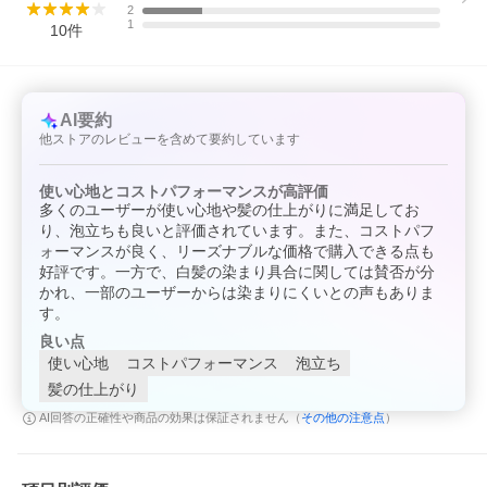
ス/ブラックジンジャーエキス）・利尻昆布エキス（コン
2
ブエキス/こんぶエキス/コブエキス/こぶエキス）・ワカ
1
10
件
メエキス（わかめエキス/若布エキス/和布エキス）・黒
真珠エキス（黒蝶真珠エキス/南洋真珠エキス/タヒチ真
珠エキス/タヒチアンパールエキス/ブラックパールエキ
ス）・ブラックベリーリリーエキス（ヒオウギエキス/ヒ
オウギ抽出液/ダルマヒオウギエキス/檜扇エキス/檜扇抽
AI要約
出液）
５つの艶オイル
他ストアのレビューを含めて要約しています
・アーモンドオイル・椿油（椿オイル/ツバキオイル/つ
ばきオイル/）・ローズヒップオイル（カニナバラ果実
使い心地とコストパフォーマンスが高評価
油/カニナバラ果実エキス/ローズヒップ油）・ホホバオ
イル（ホホバ油）オリーブオイル（オリーブ油）
多くのユーザーが使い心地や髪の仕上がりに満足してお
り、泡立ちも良いと評価されています。また、コストパフ
■
さわやかなムスクの香り ふわっと香り 癒しのシャンプータイ
ォーマンスが良く、リーズナブルな価格で購入できる点も
ムへ
好評です。一方で、白髪の染まり具合に関しては賛否が分
瑞々しいフルーツとグリーンの香りに、フローラルとム
かれ、一部のユーザーからは染まりにくいとの声もありま
スクを加えた、フレッシュフルーティームスクの香りで
す。
す
良い点
使い心地
コストパフォーマンス
泡立ち
■
濃密な泡立ちで指通りの良い髪に導く
はり・コシ成分「ヒバマタエキス（褐藻エキス）」配合
髪の仕上がり
浸透成分 FineNeo-（セバシン酸ジイソプロピル）iPSE
その他の注意点
AI回答の正確性や商品の効果は保証されません（
）
配合
FineNeoは日本精化（株）の登録商標です。
色持ち成分 シルクハイブリッドポリマー（プロテシ
ル?LH）配合（加水分解シルク／ＰＧプロピルメチルシ