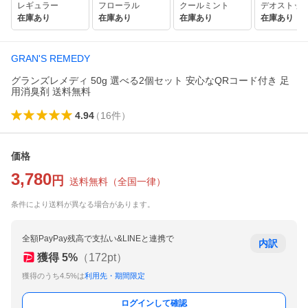
レギュラー
フローラル
クールミント
デオストッ
在庫あり
在庫あり
在庫あり
在庫あり
GRAN'S REMEDY
グランズレメディ 50g 選べる2個セット 安心なQRコード付き 足
用消臭剤 送料無料
4.94
（
16
件
）
価格
3,780
円
送料無料
（
全国一律
）
条件により送料が異なる場合があります。
全額PayPay残高で支払い&LINEと連携で
内訳
獲得
5
%
（
172
pt）
獲得のうち4.5%は
利用先・期間限定
ログインして確認