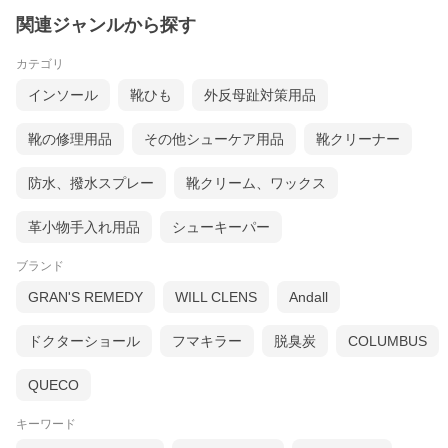
関連ジャンルから探す
カテゴリ
インソール
靴ひも
外反母趾対策用品
靴の修理用品
その他シューケア用品
靴クリーナー
防水、撥水スプレー
靴クリーム、ワックス
革小物手入れ用品
シューキーパー
ブランド
GRAN'S REMEDY
WILL CLENS
Andall
ドクターショール
フマキラー
脱臭炭
COLUMBUS
QUECO
キーワード