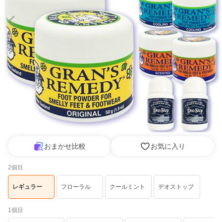
おまかせ比較
お気に入り
2個目
レギュラー
フローラル
クールミント
デオストップ
1個目