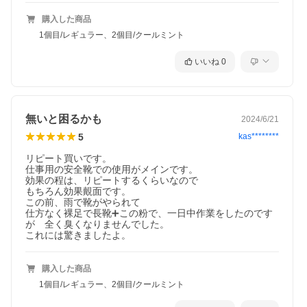
購入した商品
1個目/レギュラー、2個目/クールミント
いいね
0
無いと困るかも
2024/6/21
5
kas********
リピート買いです。

仕事用の安全靴での使用がメインです。

効果の程は、リピートするくらいなので

もちろん効果覿面です。

この前、雨で靴がやられて

仕方なく裸足で長靴➕この粉で、一日中作業をしたのです
が　全く臭くなりませんでした。

これには驚きましたよ。
購入した商品
1個目/レギュラー、2個目/クールミント