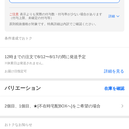
ご注意
表示よりも実際の付与数・付与率が少ない場合があります
詳細
（付与上限、未確定の付与等）
原則税抜価格が対象です。特典詳細は内訳でご確認ください。
条件達成でおトク
12時までの注文で8/12〜8/17の間に発送予定
※休業日は発送されません。
詳細を見る
お届け日指定可
バリエーション
在庫を確認
2個目、1個目、★[不在時宅配BOXへ]をご希望の場合
おトクなお知らせ