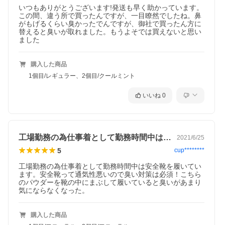
いつもありがとうございます!発送も早く助かっています。
この間、違う所で買ったんですが、一目瞭然でしたね。鼻
がもげるくらい臭かったでんですが、御社で買ったん方に
替えると臭いが取れました。もうよそでは買えないと思い
ました
購入した商品
1個目/レギュラー、2個目/クールミント
いいね
0
工場勤務の為仕事着として勤務時間中は安…
2021/6/25
5
cup********
工場勤務の為仕事着として勤務時間中は安全靴を履いてい
ます。安全靴って通気性悪いので臭い対策は必須！こちら
のパウダーを靴の中にまぶして履いていると臭いがあまり
気にならなくなった。
購入した商品