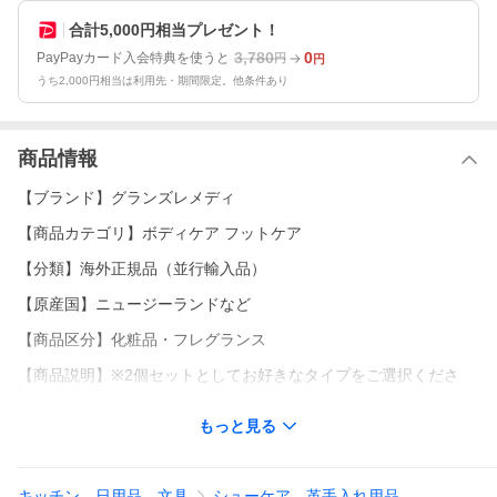
合計5,000円相当プレゼント！
3,780
0
PayPayカード入会特典を使うと
円
円
うち2,000円相当は利用先・期間限定。他条件あり
商品情報
【ブランド】グランズレメディ
【商品カテゴリ】ボディケア フットケア
【分類】海外正規品（並行輸入品）
【原産国】ニュージーランドなど
【商品区分】化粧品・フレグランス
【商品説明】※2個セットとしてお好きなタイプをご選択くださ
い。
もっと見る
●グランズレメディ(ニュージランド直輸入 海外正規品) 50g
環境先進国・ニュージーランド生まれの足用除菌・足用消臭パウ
ダーです。
キッチン、日用品、文具
シューケア、革手入れ用品