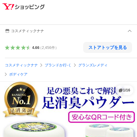
コスメティックナナ
ストアトップを見る
4.66
（
2,456
件
）
コスメティックナナ
ブランドか行-く
グランズレメディ
ボディケア
1
/
16