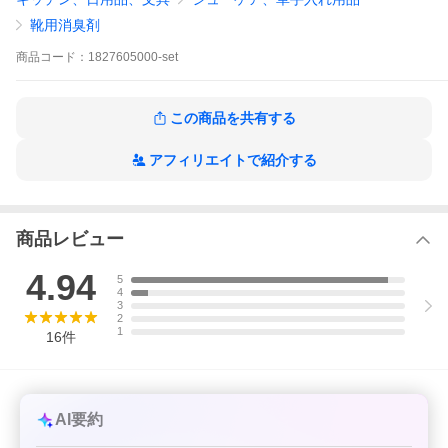
●靴の消臭剤 デオストップ(国内正規品) 60g
デオストップはニオイを吸収するのではなく、バクテリアの発
靴用消臭剤
生・繁殖を徹底的に抑止し除菌・抗菌化します。
商品
コード：
1827605000-set
グランズレメディ グランズ レメディ ぐらんずれめでぃ deostop
デオ デオドラント パウダー 消臭パウダー レギュラー 無香料
爆買WEEKおすすめ！
この商品を共有する
ブランド
グランズレメディ (Gran's Remedy)
名
アフィリエイトで紹介する
商品名
50g選べる2個セット安心なQRコード付き足用消臭剤
(Gran's Remedy / DeoStop)
カテゴリ
ボディケア フットケア
ー
商品レビュー
商品説明
※2個セットとしてお好きなタイプをご選択ください。
4.94
5
4
●グランズレメディ(ニュージランド直輸入 海外正規品) 50g
3
環境先進国・ニュージーランド生まれの足用除菌・足用消臭パウ
2
1
16
件
ダーです。天然由来の安心・強力な除菌・消臭効果で、足のイヤ
な臭いの元となるバクテリアを根源から除去！効果は長期間持続
します。
※専用スプーンは並行輸入品のため、透明タイプではなく、乳白
色タイプが付属されます。
AI要約
安心なQRコード付き。QRコードを読み込むとグランズレメディ