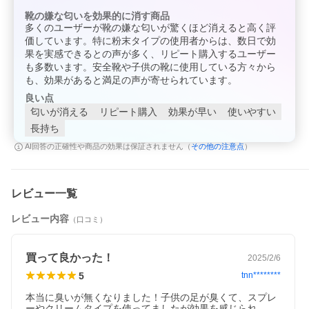
のホームページから製造日や使用方法などが確認できます。
靴の嫌な匂いを効果的に消す商品
※リニューアル品にはQRコードが付いておりますが、一部リニュ
多くのユーザーが靴の嫌な匂いが驚くほど消えると高く評
ーアル前の商品にはQRコードが付いておりませんのでご了承下さ
価しています。特に粉末タイプの使用者からは、数日で効
い。
果を実感できるとの声が多く、リピート購入するユーザー
※パッケージデザインが一部リニューアルしております。
も多数います。安全靴や子供の靴に使用している方々から
成分：酸化亜鉛（顔料、紫外線散乱剤） ウンデシレン酸亜鉛（抗
も、効果があると満足の声が寄せられています。
ケーキング剤、防腐剤） 明礬（収れん剤、腐食作用） タルク（充
良い点
填剤、滑剤）
匂いが消える
リピート購入
効果が早い
使いやすい
長持ち
●靴の消臭剤 デオストップ(国内正規品) 60g
デオストップはニオイを吸収するのではなく、バクテリアの発
その他の注意点
AI回答の正確性や商品の効果は保証されません（
）
生・繁殖を徹底的に抑止し除菌・抗菌化します。天然由来成分で
安心の日本製！振りかけるだけなので手間いらずです。
成分：タルク、ミョウバン、炭酸水素Na、トルマリン、シメ
レビュー一覧
ン-5-オール
レビュー内容
（口コミ）
【選択】
レギュラー フローラル クールミント デオストップ
並行輸入
こちらの商品は並行輸入商品です。予告なく商品画像とはパッケ
買って良かった！
2025/2/6
品
ージが変更になる場合がございます。
5
tnn********
について
並行輸入商品は着色料や香料、成分量が日本国内正規品と若干異
なることがございますため、色味や質感が違う場合がございま
本当に臭いが無くなりました！子供の足が臭くて、スプレ
ーやクリームタイプを使ってましたが効果を感じられ