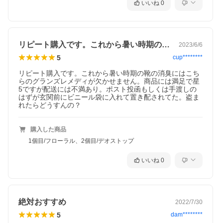
いいね
0
リピート購入です。これから暑い時期の靴…
2023/6/6
5
cup********
リピート購入です。これから暑い時期の靴の消臭にはこち
らのグランズレメディが欠かせません。商品には満足で星
5ですが配送には不満あり。ポスト投函もしくは手渡しの
はずが玄関前にビニール袋に入れて置き配されてた。盗ま
れたらどうすんの？
購入した商品
1個目/フローラル、2個目/デオストップ
いいね
0
絶対おすすめ
2022/7/30
5
dam********