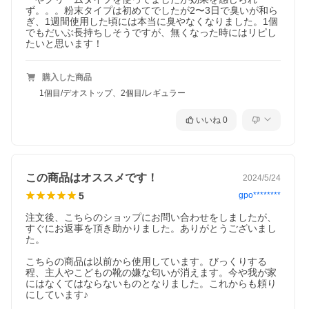
す。
ず。。。粉末タイプは初めてでしたが2〜3日で臭いが和ら
また、商品本体に成分表を貼らなければならないため、外箱開封
ぎ、1週間使用した頃には本当に臭やなくなりました。1個
の形跡があったり、未開封シールがない商品、透明フィルムのあ
でもだいぶ長持ちしそうですが、無くなった時にはリピし
る商品とない商品の取り扱いがございます。ご了承の上お買い求
たいと思います！
めください。
配送・支
宅配（全国どこでも送料無料）
購入した商品
払方法に
1個目/デオストップ、2個目/レギュラー
ついて
広告文責：株式会社ハイブリッジ 011-776-6983
いいね
0
区分：化粧品・フレグランス/海外製
原産国：ニュージーランドなど
検索ワード：グランズレメディ グランズ レメディ ぐらんずれめ
でぃ deostop デオ デオドラント パウダー 消臭パウダー レギュラ
ー 無香料 クール クールミント ミント フローラル デオストップ 3
この商品はオススメです！
2024/5/24
5g 50g 60g 臭わない フットケア 足ケア 足裏ケア 抗菌 除菌 脱臭
5
gpo********
汗 蒸れ むれる 臭い 匂い ニオイ ニオイ消し におい 臭い 臭い消し
臭い取り くさい クサイ クサい 足裏 足臭 足用 原因 対策 効果 ミ
注文後、こちらのショップにお問い合わせをしましたが、
ョウバン 天然 素材 由来 安心 安全 ニュージーランド 海外正規品
すぐにお返事を頂き助かりました。ありがとうございまし
ボトル ボトルタイプ
た。

こちらの商品は以前から使用しています。びっくりする
程、主人やこどもの靴の嫌な匂いが消えます。今や我が家
にはなくてはならないものとなりました。これからも頼り
にしています♪