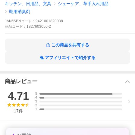
キッチン、日用品、文具
シューケア、革手入れ用品
色タイプが付属されます。
靴用消臭剤
グランズレメディ グランズ レメディ ぐらんずれめでぃ deostop
デオ デオドラント パウダー 消臭パウダー レギュラー 無香料
JAN/ISBNコード：
9421001820038
商品
コード：
1827603050-2
爆買WEEKおすすめ！
ブランド
グランズレメディ (Gran's Remedy)
名
この商品を共有する
商品名
クールミント安心なQRコード付き足用消臭剤
(Gran's Remedy)
アフィリエイトで紹介する
カテゴリ
ボディケア フットケア
ー
商品説明
●グランズレメディ(ニュージランド直輸入 海外正規品) 50g
環境先進国・ニュージーランド生まれの足用除菌・足用消臭パウ
商品レビュー
ダーです。天然由来の安心・強力な除菌・消臭効果で、足のイヤ
な臭いの元となるバクテリアを根源から除去！効果は長期間持続
4.71
5
します。
4
※専用スプーンは並行輸入品のため、透明タイプではなく、乳白
3
2
色タイプが付属されます。
1
17
件
安心なQRコード付き。QRコードを読み込むとグランズレメディ
のホームページから製造日や使用方法などが確認できます。
※リニューアル品にはQRコードが付いておりますが、一部リニュ
ーアル前の商品にはQRコードが付いておりませんのでご了承下さ