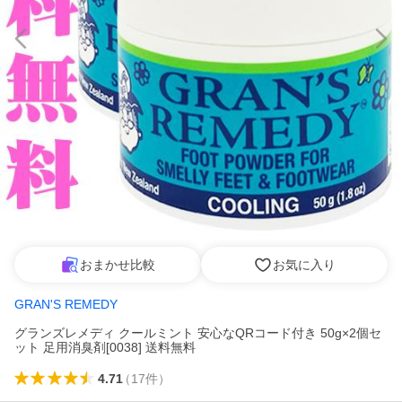
おまかせ比較
お気に入り
GRAN'S REMEDY
グランズレメディ クールミント 安心なQRコード付き 50g×2個セ
ット 足用消臭剤[0038] 送料無料
4.71
（
17
件
）