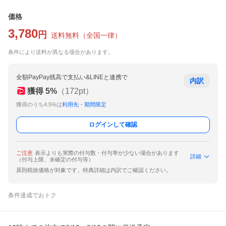
価格
3,780
円
送料無料
（
全国一律
）
条件により送料が異なる場合があります。
全額PayPay残高で支払い&LINEと連携で
内訳
獲得
5
%
（
172
pt）
獲得のうち4.5%は
利用先・期間限定
ログインして確認
ご注意
表示よりも実際の付与数・付与率が少ない場合があります
詳細
（付与上限、未確定の付与等）
原則税抜価格が対象です。特典詳細は内訳でご確認ください。
条件達成でおトク