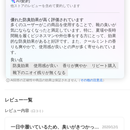
AI要約
い。
他ストアのレビューを含めて要約しています
※パッケージデザインが一部リニューアルしております。
成分：酸化亜鉛（顔料、紫外線散乱剤） ウンデシレン酸亜鉛（抗
優れた防臭効果が高く評価されています
ケーキング剤、防腐剤） 明礬（収れん剤、腐食作用） タルク（充
多くのユーザーがこの商品を使用することで、靴の臭いが
填剤、滑剤）
気にならなくなったと満足しています。特に、夏場や長時
並行輸入
こちらの商品は並行輸入商品です。予告なく商品画像とはパッケ
間靴を履くビジネスマンや外仕事をする方にとって、効果
品
ージが変更になる場合がございます。
的な防臭効果があると好評です。また、クールミントの香
について
並行輸入商品は着色料や香料、成分量が日本国内正規品と若干異
りも爽やかで、使用感が良いとの声が多く寄せられていま
なることがございますため、色味や質感が違う場合がございま
す。
す。
良い点
また、商品本体に成分表を貼らなければならないため、外箱開封
防臭効果
使用感が良い
香りが爽やか
リピート購入
の形跡があったり、未開封シールがない商品、透明フィルムのあ
靴下のニオイ残りが無くなる
る商品とない商品の取り扱いがございます。ご了承の上お買い求
めください。
その他の注意点
AI回答の正確性や商品の効果は保証されません（
）
配送・支
宅配（全国どこでも送料無料）
払方法に
ついて
レビュー一覧
広告文責：株式会社ハイブリッジ 011-776-6983
区分：化粧品・フレグランス/海外製
レビュー内容
（口コミ）
原産国：ニュージーランドなど
検索ワード：グランズレメディ グランズ レメディ ぐらんずれめ
でぃ deostop デオ デオドラント パウダー 消臭パウダー レギュラ
一日中履いているため、臭いがきつかった…
2020/12/1
ー 無香料 クール クールミント ミント フローラル デオストップ 3