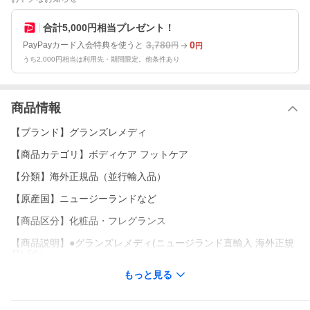
合計5,000円相当プレゼント！
3,780
0
PayPayカード入会特典を使うと
円
円
うち2,000円相当は利用先・期間限定。他条件あり
商品情報
【ブランド】グランズレメディ
【商品カテゴリ】ボディケア フットケア
【分類】海外正規品（並行輸入品）
【原産国】ニュージーランドなど
【商品区分】化粧品・フレグランス
【商品説明】●グランズレメディ(ニュージランド直輸入 海外正規
品) 50g
環境先進国・ニュージーランド生まれの足用除菌・足用消臭パウ
もっと見る
ダーです。天然由来の安心・強力な除菌・消臭効果で、足のイヤ
な臭いの元となるバクテリアを根源から除去！効果は長期間持続
します。
※専用スプーンは並行輸入品のため、透明タイプではなく、乳白