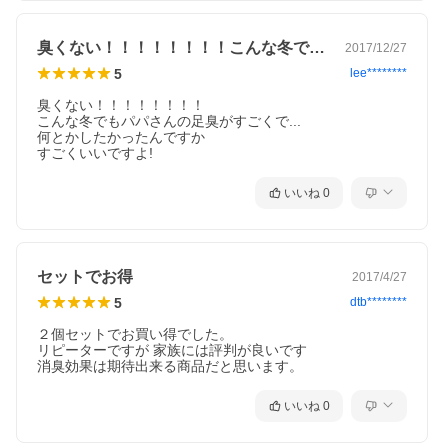
臭くない！！！！！！！！こんな冬でもパ…
2017/12/27
5
lee********
臭くない！！！！！！！！

こんな冬でもパパさんの足臭がすごくで...

何とかしたかったんですか

すごくいいですよ!
いいね
0
セットでお得
2017/4/27
5
dtb********
２個セットでお買い得でした。

リピーターですが 家族には評判が良いです

消臭効果は期待出来る商品だと思います。
いいね
0