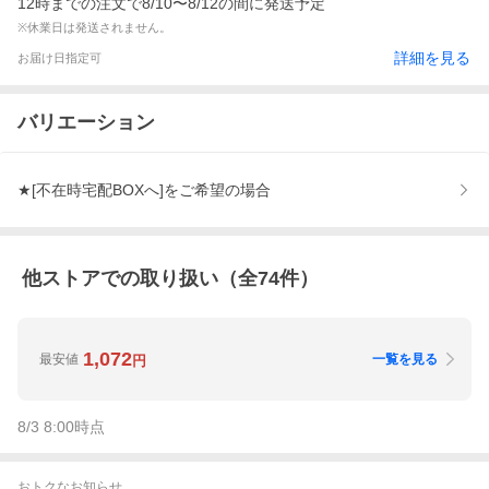
12時までの注文で8/10〜8/12の間に発送予定
※休業日は発送されません。
詳細を見る
お届け日指定可
バリエーション
★[不在時宅配BOXへ]をご希望の場合
他ストアでの取り扱い（全
74
件）
1,072
最安値
一覧を見る
円
8/3 8:00
時点
おトクなお知らせ