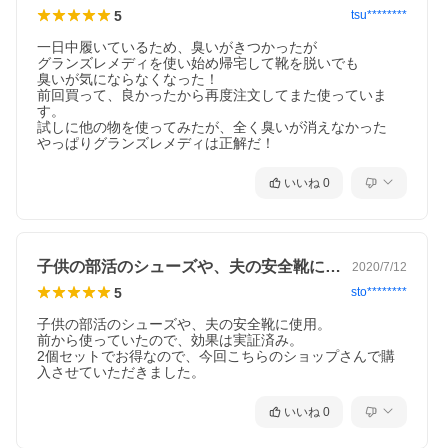
5g 50g 60g 臭わない フットケア 足ケア 足裏ケア 抗菌 除菌 脱臭
5
tsu********
汗 蒸れ むれる 臭い 匂い ニオイ ニオイ消し におい 臭い 臭い消し
臭い取り くさい クサイ クサい 足裏 足臭 足用 原因 対策 効果 ミ
一日中履いているため、臭いがきつかったが

ョウバン 天然 素材 由来 安心 安全 ニュージーランド 海外正規品
グランズレメディを使い始め帰宅して靴を脱いでも

ボトル ボトルタイプ
臭いが気にならなくなった！

前回買って、良かったから再度注文してまた使っていま
す。

試しに他の物を使ってみたが、全く臭いが消えなかった

やっぱりグランズレメディは正解だ！
いいね
0
子供の部活のシューズや、夫の安全靴に使…
2020/7/12
5
sto********
子供の部活のシューズや、夫の安全靴に使用。

前から使っていたので、効果は実証済み。

2個セットでお得なので、今回こちらのショップさんで購
入させていただきました。
いいね
0