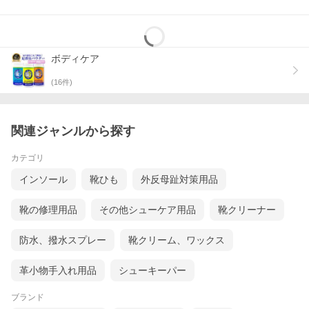
ボディケア
(
16
件)
関連ジャンルから探す
カテゴリ
インソール
靴ひも
外反母趾対策用品
靴の修理用品
その他シューケア用品
靴クリーナー
防水、撥水スプレー
靴クリーム、ワックス
革小物手入れ用品
シューキーパー
ブランド