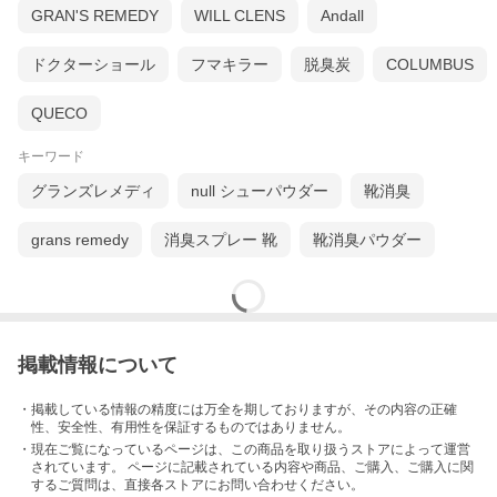
GRAN'S REMEDY
WILL CLENS
Andall
ドクターショール
フマキラー
脱臭炭
COLUMBUS
QUECO
キーワード
グランズレメディ
null シューパウダー
靴消臭
grans remedy
消臭スプレー 靴
靴消臭パウダー
掲載情報について
・掲載している情報の精度には万全を期しておりますが、その内容の正確
性、安全性、有用性を保証するものではありません。
・現在ご覧になっているページは、この
商品
を取り扱うストアによって運営
されています。 ページに記載されている内容
や商品、ご購入
、ご購入に関
するご質問は、直接各ストアにお問い合わせください。