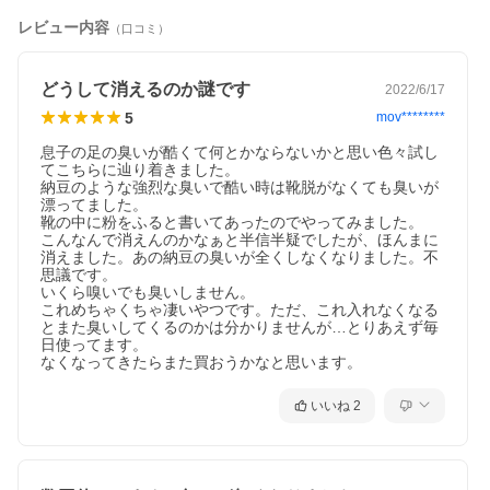
ケーキング剤、防腐剤） 明礬（収れん剤、腐食作用） タルク（充
レビュー内容
（口コミ）
填剤、滑剤）
並行輸入
こちらの商品は並行輸入商品です。予告なく商品画像とはパッケ
品
ージが変更になる場合がございます。
どうして消えるのか謎です
2022/6/17
について
並行輸入商品は着色料や香料、成分量が日本国内正規品と若干異
5
mov********
なることがございますため、色味や質感が違う場合がございま
す。
息子の足の臭いが酷くて何とかならないかと思い色々試し
また、商品本体に成分表を貼らなければならないため、外箱開封
てこちらに辿り着きました。

納豆のような強烈な臭いで酷い時は靴脱がなくても臭いが
の形跡があったり、未開封シールがない商品、透明フィルムのあ
漂ってました。

る商品とない商品の取り扱いがございます。ご了承の上お買い求
靴の中に粉をふると書いてあったのでやってみました。

めください。
こんなんで消えんのかなぁと半信半疑でしたが、ほんまに
配送・支
メール便（全国どこでも送料無料/代引不可、同梱不可）
消えました。あの納豆の臭いが全くしなくなりました。不
思議です。

払方法に
※複数ご注文については宅配に変更になることがあり、金額変更
いくら嗅いでも臭いしません。

ついて
が必要な場合は後ほどショップより確認メールが送信されます。
これめちゃくちゃ凄いやつです。ただ、これ入れなくなる
広告文責：株式会社ハイブリッジ 011-776-6983
とまた臭いしてくるのかは分かりませんが…とりあえず毎
区分：化粧品・フレグランス/海外製
日使ってます。

なくなってきたらまた買おうかなと思います。
原産国：ニュージーランドなど
検索ワード：グランズレメディ グランズ レメディ ぐらんずれめ
でぃ deostop デオ デオドラント パウダー 消臭パウダー レギュラ
いいね
2
ー 無香料 クール クールミント ミント フローラル デオストップ 3
5g 50g 60g 臭わない フットケア 足ケア 足裏ケア 抗菌 除菌 脱臭
汗 蒸れ むれる 臭い 匂い ニオイ ニオイ消し におい 臭い 臭い消し
臭い取り くさい クサイ クサい 足裏 足臭 足用 原因 対策 効果 ミ