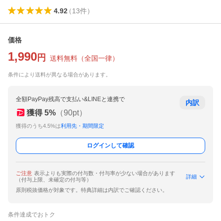
4.92
（
13
件
）
価格
1,990
円
送料無料
（
全国一律
）
条件により送料が異なる場合があります。
全額PayPay残高で支払い&LINEと連携で
内訳
獲得
5
%
（
90
pt）
獲得のうち4.5%は
利用先・期間限定
ログインして確認
ご注意
表示よりも実際の付与数・付与率が少ない場合があります
詳細
（付与上限、未確定の付与等）
原則税抜価格が対象です。特典詳細は内訳でご確認ください。
条件達成でおトク