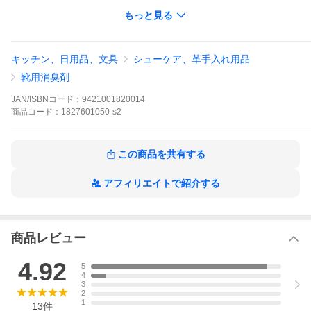
環境先進国・ニュージーランド生まれの足用除菌・足用消臭パウ
もっと見る
ダーです。天然由来の安心・強力な除菌・消臭効果で、足のイヤ
な臭いの元となるバクテリアを根源から除去！効果は長期間持続
します。
※専用スプーンは並行輸入品のため、透明タイプではなく、乳白
キッチン、日用品、文具
シューケア、革手入れ用品
色タイプが付属されます。
靴用消臭剤
グランズレメディ グランズ レメディ ぐらんずれめでぃ deostop
デオ デオドラント パウダー 消臭パウダー レギュラー 無香料
JAN/ISBNコード：
9421001820014
商品
コード：
1827601050-s2
爆買WEEKおすすめ！
この商品を共有する
アフィリエイトで紹介する
商品レビュー
4.92
5
4
3
2
1
13
件