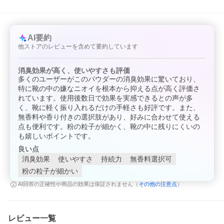
ブランド
グランズレメディ (Gran's Remedy)
AI要約
名
他ストアのレビューを含めて要約しています
商品名
レギュラー安心なQRコード付き無香料オリジナル足用消臭剤
(Gran's Remedy)
カテゴリ
ボディケア フットケア
消臭効果が高く、使いやすさも評価
ー
多くのユーザーがこのパウダーの消臭効果に驚いており、
特に靴の中の嫌なニオイを根本から抑える点が高く評価さ
商品説明
●グランズレメディ(ニュージランド直輸入 海外正規品) 50g
れています。使用後数日で効果を実感できるとの声が多
環境先進国・ニュージーランド生まれの足用除菌・足用消臭パウ
く、靴に軽く振り入れるだけの手軽さも好評です。また、
ダーです。天然由来の安心・強力な除菌・消臭効果で、足のイヤ
無香料や香り付きの選択肢があり、好みに合わせて使える
な臭いの元となるバクテリアを根源から除去！効果は長期間持続
点も便利です。粉の粒子が細かく、靴の中に残りにくいの
します。
も嬉しいポイントです。
※専用スプーンは並行輸入品のため、透明タイプではなく、乳白
良い点
色タイプが付属されます。
消臭効果
使いやすさ
持続力
無香料選択可
安心なQRコード付き。QRコードを読み込むとグランズレメディ
のホームページから製造日や使用方法などが確認できます。
粉の粒子が細かい
※リニューアル品にはQRコードが付いておりますが、一部リニュ
その他の注意点
AI回答の正確性や商品の効果は保証されません（
）
ーアル前の商品にはQRコードが付いておりませんのでご了承下さ
い。
※パッケージデザインが一部リニューアルしております。
レビュー一覧
成分：酸化亜鉛（顔料、紫外線散乱剤） ウンデシレン酸亜鉛（抗