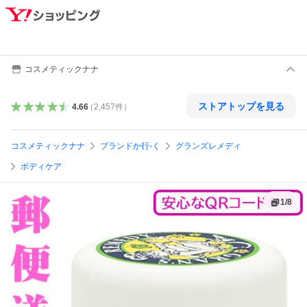
コスメティックナナ
ストアトップを見る
4.66
（
2,457
件
）
コスメティックナナ
ブランドか行-く
グランズレメディ
ボディケア
1
/
8