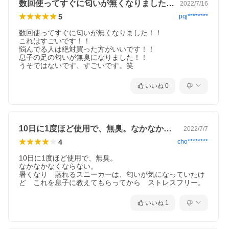
ョウバン 天然 素材 由来 安心 安全 ニュージーランド 海外正規品
数回使ってすぐに匂いが無くなりました！…
2022/7/16
ボトル ボトルタイプ
5
pqj********
数回使ってすぐに匂いが無くなりました！！

これはすごいです！！

悩んでる人は絶対買った方がいいです！！

息子の足の匂いが無臭になりました！！

うそではないです、すごいです。笑
いいね
0
10日に1度ほど使用で、無臭。なかなか…
2022/7/7
4
cho********
10日に1度ほど使用で、無臭。

なかなかなくならない。

暑くなり　蒸れるスニーカーは、匂いが気になっていたけ
ど　これを息子に教えてもらってから　ストレスフリー。
いいね
1