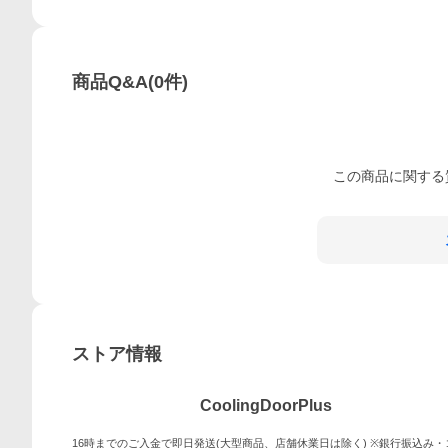
商品Q&A
(
0
件)
この
商品
に関する
ストア情報
CoolingDoorPlus
16時までのご入金で即日発送(大型商品、店舗休業日は除く) ※銀行振込み