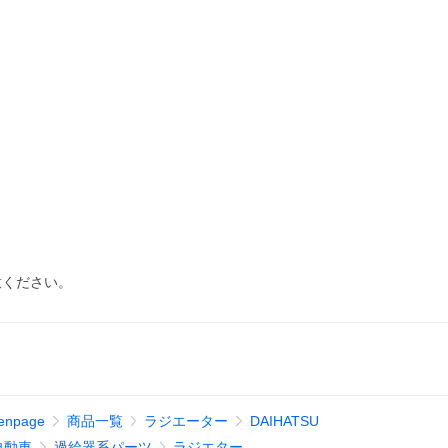
意ください。
enpage
商品一覧
ラジエーター
DAIHATSU
自動車
過給器系パーツ
ラジエター