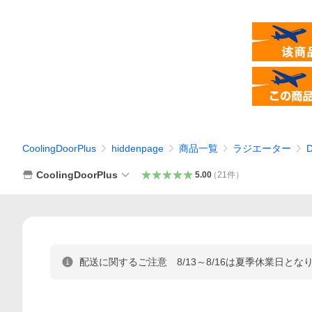
CoolingDoorPlus
hiddenpage
商品一覧
ラジエーター
CoolingDoorPlus
5.00
（
21
件
）
配送に関するご注意 8/13～8/16は夏季休業日とな