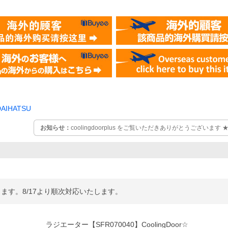
DAIHATSU
お知らせ：
coolingdoorplus をご覧いただきありがとうございま
可能 ※大型商品を除く ★大型商品は平日営業日、15時まで 土曜日
（祝日や日曜日、大型連休等店舗休業日は出荷不可） 型式等が同じでも商品が異なる場合がございま
す。 ご注文前に必ず適合確認をお取りください。
ります。8/17より順次対応いたします。
ラジエーター【SFR070040】CoolingDoor☆