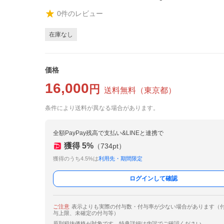
0
件のレビュー
在庫なし
価格
16,000
円
送料無料
（
東京都
）
条件により送料が異なる場合があります。
全額PayPay残高で支払い&LINEと連携で
獲得
5
%
（
734
pt）
獲得のうち4.5%は
利用先・期間限定
ログインして確認
ご注意
表示よりも実際の付与数・付与率が少ない場合があります（
与上限、未確定の付与等）
原則税抜価格が対象です。特典詳細は内訳でご確認ください。