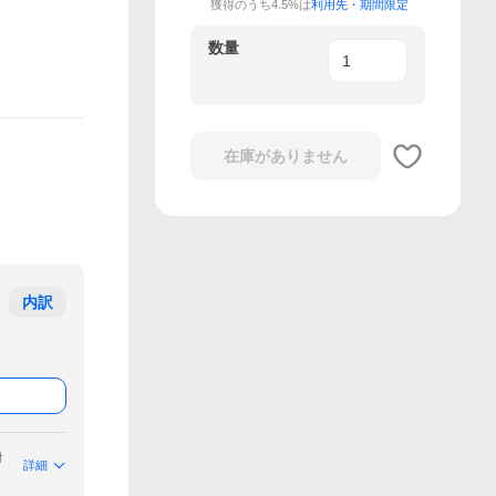
獲得のうち4.5%は
利用先・期間限定
数量
在庫がありません
内訳
付
詳細