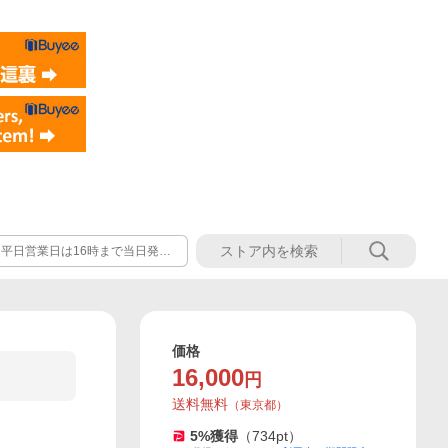
す ★平日営業日は16時まで当日発送
営業日は14時まで当日発送可能。
価格
16,000
円
送料無料
（
東京都
）
5
%獲得
（
734
pt）