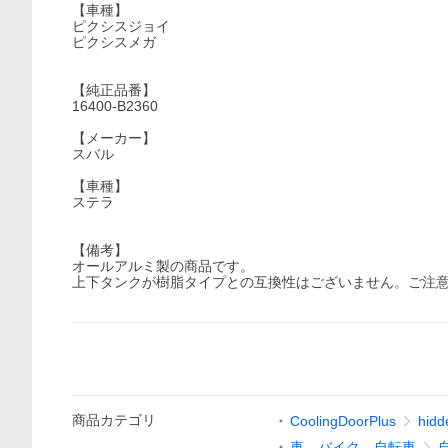
【車種】
ピクシスジョイ
ピクシスメガ
【純正品番】
16400-B2360
【メーカー】
スバル
【車種】
ステラ
【備考】
オールアルミ製の商品です。
上下タンクが樹脂タイプとの互換性はございません。ご注
商品
カテゴリ
CoolingDoorPlus
hidd
車、バイク、自転車