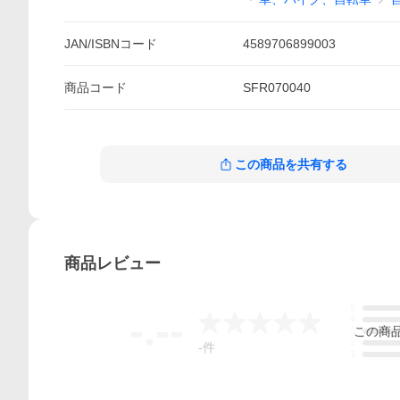
JAN/ISBNコード
4589706899003
商品
コード
SFR070040
この商品を共有する
商品
レビュー
5
-.--
4
この
商
3
2
-
件
1