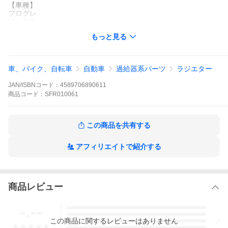
【車種】
プログレ
マークII
マークIIブリット
もっと見る
■製品詳細について■
【メーカー名】
社外新品 CoolingDoor オリジナル
車、バイク、自転車
自動車
過給器系パーツ
ラジエター
【仕様】
純正同等品
JAN/ISBNコード：
4589706890611
すべて新品パーツを使用しています。
もちろん車検対応品です。
商品
コード：
SFR010061
【取り付けについて】
ラジエーター交換の際は、下記部品の同時交換をお勧めします。
この商品を共有する
●ラジエーターキャップ
●ホース・ホースバンド（ホースバンドはねじ込み式を推奨）
※劣化が原因でクーラント漏れ等のトラブルとなります。
アフィリエイトで紹介する
【保証】
品質保証期間は、１８ヶ月間です。
「送り状控え」が保証書となります。
大切に保管下さい。
商品レビュー
-.--
5
4
この
商品
に関するレビューはありません
3
2