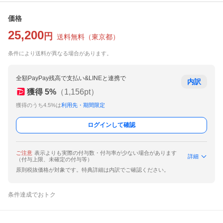
価格
25,200
円
送料無料
（
東京都
）
条件により送料が異なる場合があります。
全額PayPay残高で支払い&LINEと連携で
内訳
獲得
5
%
（
1,156
pt）
獲得のうち4.5%は
利用先・期間限定
ログインして確認
ご注意
表示よりも実際の付与数・付与率が少ない場合があります
詳細
（付与上限、未確定の付与等）
原則税抜価格が対象です。特典詳細は内訳でご確認ください。
条件達成でおトク