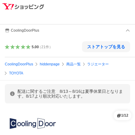
CoolingDoorPlus
ストアトップを見る
5.00
（
21
件
）
CoolingDoorPlus
hiddenpage
商品一覧
ラジエーター
TOYOTA
配送に関するご注意 8/13～8/16は夏季休業日となりま
す。8/17より順次対応いたします。
1
/
12