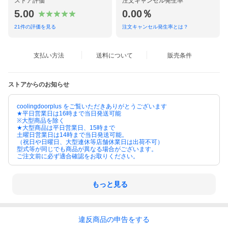
ストア評価
注文キャンセル発生率
5.00
0.00％
21
件の評価を見る
注文キャンセル発生率とは？
支払い方法
送料について
販売条件
ストアからのお知らせ
coolingdoorplus をご覧いただきありがとうございます
★平日営業日は16時まで当日発送可能
※大型商品を除く
★大型商品は平日営業日、15時まで
土曜日営業日は14時まで当日発送可能。
（祝日や日曜日、大型連休等店舗休業日は出荷不可）
型式等が同じでも商品が異なる場合がございます。
ご注文前に必ず適合確認をお取りください。
もっと見る
違反
商品の
申告をする