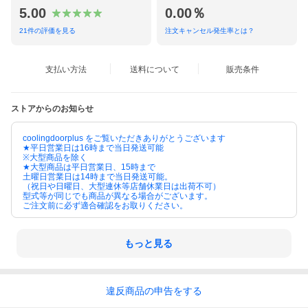
5.00
0.00％
21
件の評価を見る
注文キャンセル発生率とは？
支払い方法
送料について
販売条件
ストアからのお知らせ
coolingdoorplus をご覧いただきありがとうございます
★平日営業日は16時まで当日発送可能
※大型商品を除く
★大型商品は平日営業日、15時まで
土曜日営業日は14時まで当日発送可能。
（祝日や日曜日、大型連休等店舗休業日は出荷不可）
型式等が同じでも商品が異なる場合がございます。
ご注文前に必ず適合確認をお取りください。
もっと見る
違反
商品の
申告をする