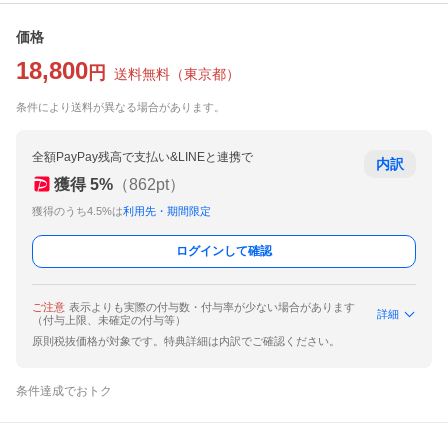
価格
18,800
円
送料無料
（
東京都
）
条件により送料が異なる場合があります。
全額PayPay残高で支払い&LINEと連携で
内訳
獲得
5
%
（
862
pt）
獲得のうち4.5%は
利用先・期間限定
ログインして確認
ご注意
表示よりも実際の付与数・付与率が少ない場合があります
詳細
（付与上限、未確定の付与等）
原則税抜価格が対象です。特典詳細は内訳でご確認ください。
条件達成でおトク