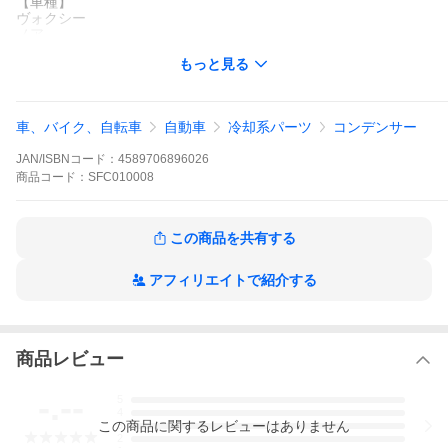
【車種】
ヴォクシー
ノア
■製品詳細について■
もっと見る
【メーカー名】
社外新品 CoolingDoor オリジナル
【仕様】
車、バイク、自転車
自動車
冷却系パーツ
コンデンサー
純正同等品
すべて新品パーツを使用しています。
JAN/ISBNコード：
4589706896026
もちろん車検対応品です。
商品
コード：
SFC010008
【取り付けについて】
取り付け金具等は再利用をお願いします。
この商品を共有する
【保証】
品質保証期間は、１８ヶ月間です。
「送り状控え」が保証書となります。
アフィリエイトで紹介する
大切に保管下さい。
商品レビュー
-.--
5
4
この
商品
に関するレビューはありません
3
2