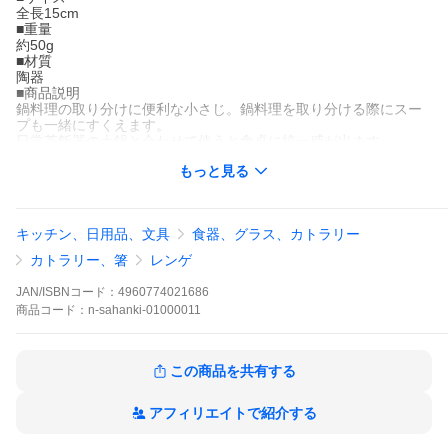
全長15cm
■重量
約50g
■材質
陶器
■商品説明
鍋料理の取り分けに便利な小さじ。鍋料理を取り分ける際にスー
プも一緒にすくえます。
日常茶飯器の土鍋と合わせて使うと食卓に統一感が出ます。
つややかな漆黒色でシンプルなデザイン。鍋もの以外にも、麺類
もっと見る
や雑炊などを食べる際に使ったり、料理の取り分けスプーンとし
ても活躍します。
■ブランド
日常茶飯器
キッチン、日用品、文具
食器、グラス、カトラリー
■生産国
日本（萬古焼）
カトラリー、箸
レンゲ
▽日常茶飯器 商品一覧▽
JAN/ISBNコード：
4960774021686
商品
コード：
n-sahanki-01000011
この商品を共有する
アフィリエイトで紹介する
家事という言葉ではなく、毎日を心豊かにすごす「しぐさ」へ