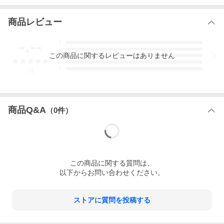
毎日使うものだから、ごく自然に手に取って使える「使い勝手の
良いもの」を
「日常茶飯器」として伝えます。
商品レビュー
-.--
5
4
品名
この
商品
に関するレビューはありません
3
2
漆黒 小さじ 0100-0011
1
-
件
サイズ
全長15cm
重量
商品Q&A
約50g
（
0
件）
材質
陶器
ブランド
日常茶飯器
この
商品
に関する質問は、
生産国
以下からお問い合わせください。
日本（萬古焼）
ストアに質問を投稿する
鍋料理に欠かせない、取り分けにも使えるレンゲスプーン