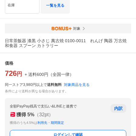
在庫
一覧を見る
対象
日常茶飯器 漆黒 小さじ 萬古焼 0100-0011 れんげ 陶器 万古焼
和食器 スプーン カトラリー
価格
726
円
+ 送料
600
円
（
全国一律
）
同一ストア3,980円以上で
送料無料
対象商品を見る
条件により送料が異なる場合があります。
全額PayPay残高で支払い&LINEと連携で
内訳
獲得
5
%
（
32
pt）
獲得のうち4.5%は
利用先・期間限定
ログインして確認