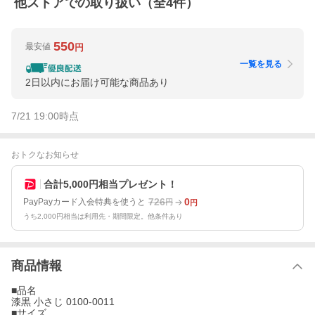
他ストアでの取り扱い（全
4
件）
550
最安値
円
一覧を見る
2日以内にお届け可能な商品あり
7/21 19:00
時点
おトクなお知らせ
合計5,000円相当プレゼント！
726
0
PayPayカード入会特典を使うと
円
円
うち2,000円相当は利用先・期間限定。他条件あり
商品情報
■品名
漆黒 小さじ 0100-0011
■サイズ