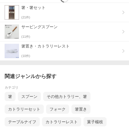
箸・箸セット
(
21
件)
サービングスプーン
(
11
件)
箸置き・カトラリーレスト
(
10
件)
関連ジャンルから探す
鍋料理の取り分けに便利な小さじ。鍋料理を取り分ける際にスー
プも一緒にすくえます。
日常茶飯器の土鍋と合わせて使うと食卓に統一感が出ます。
カテゴリ
つややかな漆黒色でシンプルなデザイン。鍋もの以外にも、麺類
や雑炊などを食べる際に使ったり、料理の取り分けスプーンとし
箸
スプーン
その他カトラリー、箸
ても活躍します。
カトラリーセット
フォーク
箸置き
テーブルナイフ
カトラリーレスト
菓子楊枝