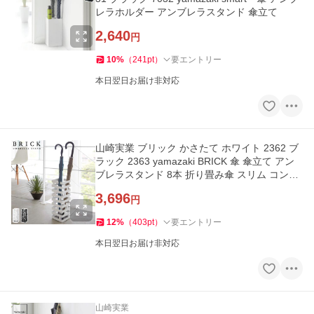
レラホルダー アンブレラスタンド 傘立て
2,640
円
10
%
（
241
pt
）
要エントリー
本日翌日お届け非対応
山崎実業 ブリック かさたて ホワイト 2362 ブ
ラック 2363 yamazaki BRICK 傘 傘立て アン
ブレラスタンド 8本 折り畳み傘 スリム コンパ
クト
3,696
円
12
%
（
403
pt
）
要エントリー
本日翌日お届け非対応
山崎実業