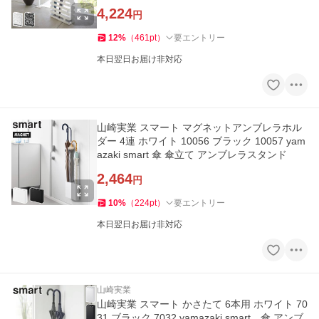
4,224
円
12
%
（
461
pt
）
要エントリー
本日翌日お届け非対応
山崎実業 スマート マグネットアンブレラホル
ダー 4連 ホワイト 10056 ブラック 10057 yam
azaki smart 傘 傘立て アンブレラスタンド
2,464
円
10
%
（
224
pt
）
要エントリー
本日翌日お届け非対応
山崎実業
山崎実業 スマート かさたて 6本用 ホワイト 70
31 ブラック 7032 yamazaki smart 傘 アンブ