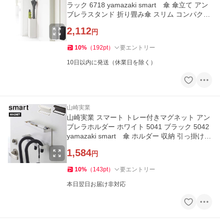
ラック 6718 yamazaki smart 傘 傘立て アン
ブレラスタンド 折り畳み傘 スリム コンパクト
4本
2,112
円
10
%
（
192
pt
）
要エントリー
10日以内に発送（休業日を除く）
山崎実業
山崎実業 スマート トレー付きマグネット アン
ブレラホルダー ホワイト 5041 ブラック 5042
yamazaki smart 傘 ホルダー 収納 引っ掛け
傘立て ドア収納
1,584
円
10
%
（
143
pt
）
要エントリー
本日翌日お届け非対応