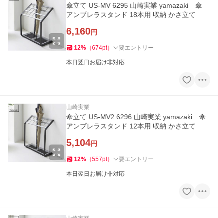
傘立て US-MV 6295 山崎実業 yamazaki 傘
アンブレラスタンド 18本用 収納 かさ立て
6,160
円
12
%
（
674
pt
）
要エントリー
本日翌日お届け非対応
山崎実業
傘立て US-MV2 6296 山崎実業 yamazaki 傘
アンブレラスタンド 12本用 収納 かさ立て
5,104
円
12
%
（
557
pt
）
要エントリー
本日翌日お届け非対応