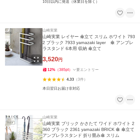
10日以内に発送（休業日を除く）
山崎実業
山崎実業 レイヤー 傘立て スリム ホワイト 793
2 ブラック 7933 yamazaki layer 傘 アンブレ
ラスタンド 6本用 収納 傘立て
3,520
円
12
%
（
385
pt
）
要エントリー
4.33
（
3
件
）
本日翌日お届け非対応
山崎実業
山崎実業 ブリック かさたて ワイド ホワイト 2
360 ブラック 2361 yamazaki BRICK 傘 傘立て
アンブレラスタンド 折り畳み傘 スリム