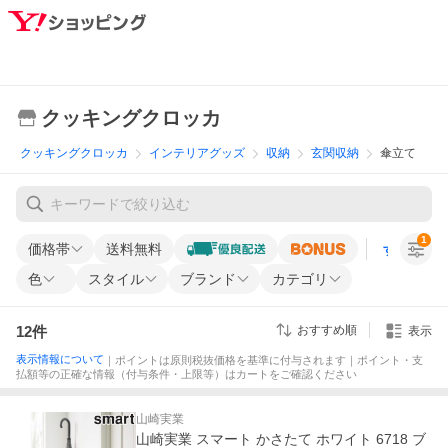
クッキングクロッカ
クッキングクロッカ
インテリアグッズ
収納
玄関収納
傘立て
1
価格帯
送料無料
すべての条
色
スタイル
ブランド
カテゴリ
12
件
おすすめ順
表示
表示情報について
｜ポイントは原則税抜価格を基準に付与されます｜ポイント・支
払額等の正確な情報（付与条件・上限等）はカートをご確認ください
山崎実業
山崎実業 スマート かさたて ホワイト 6718 ブ