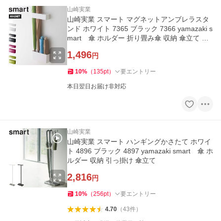
山崎実業
山崎実業 スマート マグネットアンブレラスタ
ンド ホワイト 7365 ブラック 7366 yamazaki s
mart 傘 ホルダー 折り畳み傘 収納 傘立て 壁
掛け
1,496
円
10
%
（
135
pt
）
要エントリー
本日翌日お届け非対応
山崎実業
山崎実業 スマート ハンギングかさたて ホワイ
ト 4896 ブラック 4897 yamazaki smart 傘 ホ
ルダー 収納 引っ掛け 傘立て
2,816
円
10
%
（
256
pt
）
要エントリー
4.70
（
43
件
）