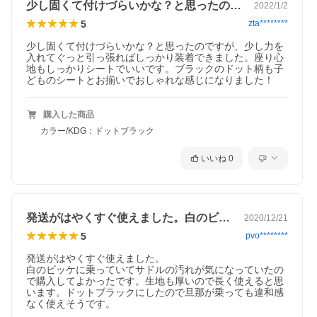
少し固くて付けづらいかな？と思ったので…
2022/1/2
5
zta********
少し固くて付けづらいかな？と思ったのですが、少し力を
入れてぐっと引っ張ればしっかり装着できました。座り心
地もしっかりシートでいいです。ブラックのドット柄も子
どものシートとお揃いでおしゃれな感じになりました！
購入した商品
カラー/KDG：ドットブラック
いいね
0
発送がはやくすぐ使えました。白のビッケ…
2020/12/21
5
pvo********
発送がはやくすぐ使えました。

白のビッケに乗っていてサドルの汚れが気になっていたの
で購入してよかったです。生地も厚いので長く使えると思
います。ドットブラックにしたので旦那が乗っても違和感
なく使えそうです。