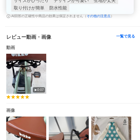
サイズがぴったり
デザインが可愛い
生地が丈夫
取り付けが簡単
防水性能
その他の注意点
AI回答の正確性や商品の効果は保証されません（
）
一覧で見る
レビュー動画・画像
動画
商品名
0:07
ブリヂストン SDC-BIKA
bikke（ビッケ）大人用自転車専用サドルカバー
画像
カラー
ブラウン
適応車種