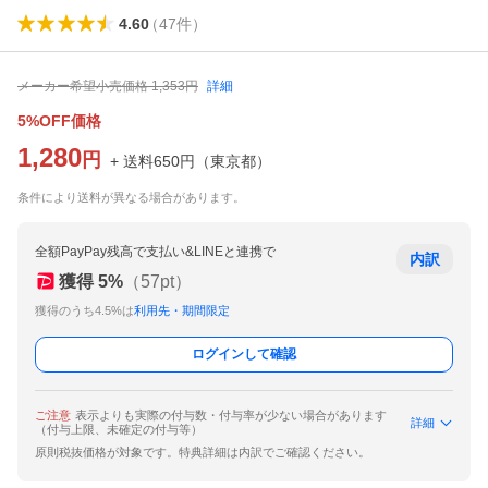
4.60
（
47
件
）
メーカー希望小売価格
1,353
円
詳細
5%OFF価格
1,280
円
+ 送料
650
円
（
東京都
）
条件により送料が異なる場合があります。
全額PayPay残高で支払い&LINEと連携で
内訳
獲得
5
%
（
57
pt）
獲得のうち4.5%は
利用先・期間限定
ログインして確認
ご注意
表示よりも実際の付与数・付与率が少ない場合があります
詳細
（付与上限、未確定の付与等）
原則税抜価格が対象です。特典詳細は内訳でご確認ください。