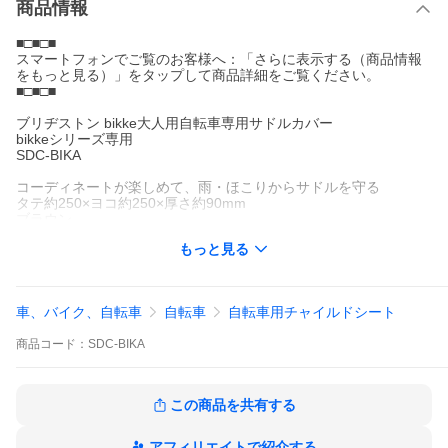
商品情報
■□■□■
スマートフォンでご覧のお客様へ：「さらに表示する（商品情報
をもっと見る）」をタップして商品詳細をご覧ください。
■□■□■
ブリヂストン bikke大人用自転車専用サドルカバー
bikkeシリーズ専用
SDC-BIKA
コーディネートが楽しめて、雨・ほこりからサドルを守る
タテ約250×ヨコ約250×厚さ約90mm
ブラウン
--------
もっと見る
●サドルの汚れ防止・ほこりよけに。
●おすすめの利用シーン :
保育園のお迎え お子様とお買いもの パパとお散歩 ママとお使い
幼稚園 小学校 準備 出産祝い 入園祝い 入学祝い 入園 入学 プレゼ
車、バイク、自転車
自転車
自転車用チャイルドシート
ント・お祝いにも
商品
コード：
SDC-BIKA
この商品を共有する
アフィリエイトで紹介する