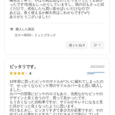
梱包も丁寧で、やはり純正品なのでピッタリでとても良か
ったです!生地もしっかりしていますし、雨の日もさっと拭
くだけで、劣化したら買い直せばいいだけなので!

あとは、長く使えるか耐久性はこれからです(^o^)

ありがとうございました!
購入した商品
カラー/KDG：ドットブラック
いいね
4
ピッタリです。
2022/9/22
4
mom********
10年前に買ったビッケのサドルがついに破れてしまったの
で、せっかくならビッケ用のサドルカバーをと思い購入し
ました。

カバーの背面にビッケのロゴもあり、当然ながらビッケの
デザインと良く合うので、買って良かったです。

もう古くなった自転車ですが、サドルがキレイになると見
た目がぐっと良くなったように思います。

付けるときに、ピッタリすぎて多少力が必要ですが、その
分ズレたり寄れたりすることはなさそうで安心していま