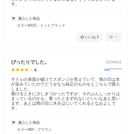
す。
購入した商品
カラー/KDG：ドットブラック
いいね
3
ぴったりでした。
2024/9/11
4
ohk********
サドルの表面が破けてスポンジが見えていて、雨の日は水
が染みていたのでどうせなら純正のものをとこちらで購入
しました。

着けるときに少しきつかったですが、そのぶんしっかりは
まっているのかも。乗ったときずれないといいなあと思い
ます。あとは雨の日に水をはじいてくれるとなおよしで
す。
購入した商品
カラー/BR：ブラウン