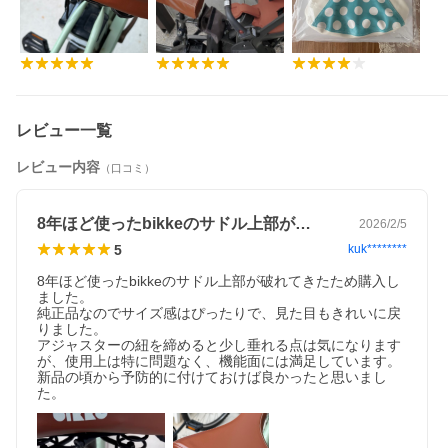
●bikke大人用自転車
●bikke e、bikke b、bikke2e、bikke2b、bikkeMOB、
bikkeGRI、bikkePOLAR
※bikke j（22インチ）、bikke m（16インチ）には対応して
おりません。
レビュー一覧
サイズ
レビュー内容
（口コミ）
タテ約250×ヨコ約250×厚さ約90mm
重量
8年ほど使ったbikkeのサドル上部が…
2026/2/5
5
kuk********
80g
8年ほど使ったbikkeのサドル上部が破れてきたため購入し
ご確認ください
ました。

純正品なのでサイズ感はぴったりで、見た目もきれいに戻
・サドルカバーのみの販売です。
りました。

アジャスターの紐を締めると少し垂れる点は気になります
・bikke大人用自転車用のサドルカバーです。
が、使用上は特に問題なく、機能面には満足しています。

新品の頃から予防的に付けておけば良かったと思いまし
商品仕様について
た。
メーカーの製造時期・ロットにより商品の仕様やカラー等が予
告なく変更された際、掲載画像と異なる場合があります。仕様