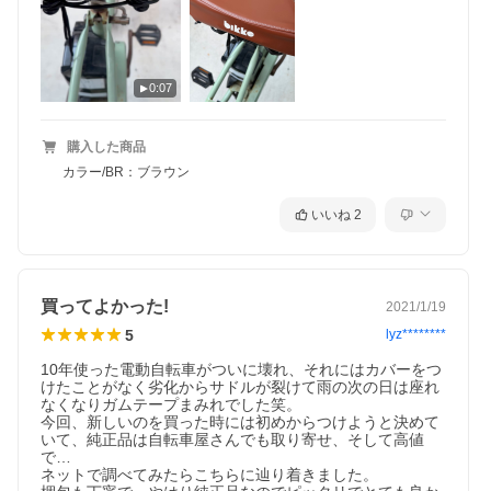
変更の理由による返品・交換はお受けしておりません。ご不安
な場合は事前にお問合せ下さい。
0:07
購入した商品
カラー/BR：ブラウン
いいね
2
買ってよかった!
2021/1/19
5
lyz********
10年使った電動自転車がついに壊れ、それにはカバーをつ
けたことがなく劣化からサドルが裂けて雨の次の日は座れ
なくなりガムテープまみれでした笑。

今回、新しいのを買った時には初めからつけようと決めて
いて、純正品は自転車屋さんでも取り寄せ、そして高値
で…

ネットで調べてみたらこちらに辿り着きました。
