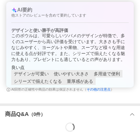
取寄せ商品はメーカーに発注後、お届けとなりますため通常より
も発送に時間がかかります。また、完売となることもございます
AI要約
のでご了承ください。在庫切れの場合ご連絡の後、キャンセル処
他ストアのレビューを含めて要約しています
理させていただきますのでご了承くださいませ。お急ぎの場合、
特にギフトでのご購入をお考えの方はご注文前に在庫のご確認を
おススメします。
デザインと使い勝手が高評価
このボウルは、可愛らしいツバメのデザインが特徴で、多
お買い上げの前に
くのユーザーから高い評価を受けています。大きさも手に
※釉薬の特性上、多少の突起や色ムラ等がある場合がございま
なじみやすく、ヨーグルトや果物、スープなど様々な用途
す。
に使える点が好評です。また、シリーズで揃えたくなる魅
※製造工程上避けられない小キズ、高台のへこみ、色ムラや歪
み、黒点が見られる場合がございます。
力もあり、プレゼントにも適しているとの声があります。
※絵柄は一つひとつ手描きで施しています。色の濃さやムラ、位
良い点
置のズレなど個体差が生じます。
予めご了承のうえご注文ください。
デザインが可愛い
使いやすい大きさ
多用途で便利
シリーズで揃えたくなる
重厚感がある
その他の注意点
AI回答の正確性や商品の効果は保証されません（
）
商品Q&A
（
0
件）