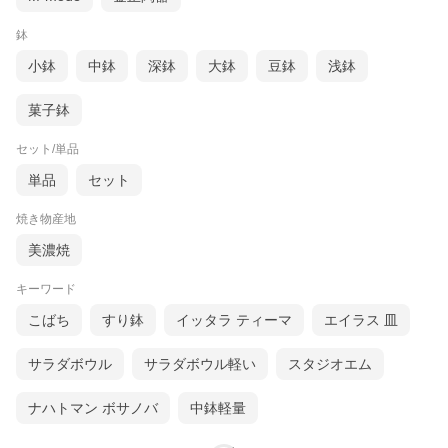
鉢
小鉢
中鉢
深鉢
大鉢
豆鉢
浅鉢
菓子鉢
セット/単品
単品
セット
焼き物産地
美濃焼
キーワード
こばち
すり鉢
イッタラ ティーマ
エイラス 皿
サラダボウル
サラダボウル軽い
スタジオエム
ナハトマン ボサノバ
中鉢軽量