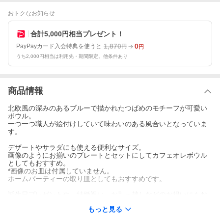
おトクなお知らせ
合計5,000円相当プレゼント！
1,870
0
PayPayカード入会特典を使うと
円
円
うち2,000円相当は利用先・期間限定。他条件あり
商品情報
北欧風の深みのあるブルーで描かれたつばめのモチーフが可愛い
ボウル。
一つ一つ職人が絵付けしていて味わいのある風合いとなっていま
す。
デザートやサラダにも使える便利なサイズ。
画像のようにお揃いのプレートとセットにしてカフェオレボウル
としてもおすすめ。
*画像のお皿は付属していません。
ホームパーティーの取り皿としてもおすすめです。
誕生日プレゼントや、結婚祝い、お引っ越しなどのお祝いにもお
ススメ。
もっと見る
ラッピングは無料です。