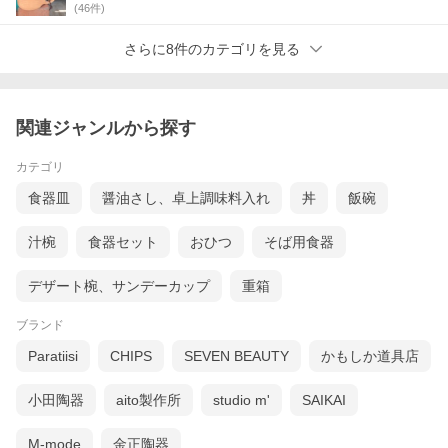
(
46
件)
さらに8件のカテゴリを見る
関連ジャンルから探す
カテゴリ
食器皿
醤油さし、卓上調味料入れ
丼
飯碗
汁椀
食器セット
おひつ
そば用食器
デザート椀、サンデーカップ
重箱
ブランド
Paratiisi
CHIPS
SEVEN BEAUTY
かもしか道具店
小田陶器
aito製作所
studio m'
SAIKAI
M-mode
金正陶器