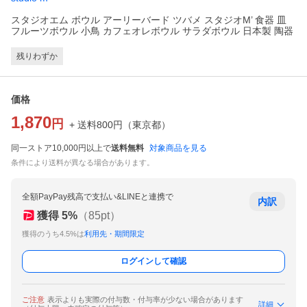
スタジオエム ボウル アーリーバード ツバメ スタジオM’ 食器 皿
フルーツボウル 小鳥 カフェオレボウル サラダボウル 日本製 陶器
残りわずか
価格
1,870
円
+ 送料
800
円
（
東京都
）
同一ストア10,000円以上で
送料無料
対象商品を見る
条件により送料が異なる場合があります。
全額PayPay残高で支払い&LINEと連携で
内訳
獲得
5
%
（
85
pt）
獲得のうち4.5%は
利用先・期間限定
ログインして確認
ご注意
表示よりも実際の付与数・付与率が少ない場合があります
詳細