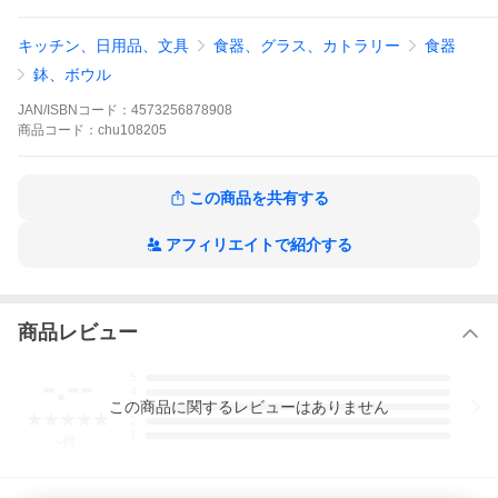
こちらのアーリーバードシリーズはプレートS,L2サイズ展開と、
ラウンド、オーバルの2シェイプ展開。
キッチン、日用品、文具
食器、グラス、カトラリー
食器
シリーズで揃えてテーブルコーディネートするのがおすすめで
す。
鉢、ボウル
サイズ 約φ10.7cm×H6.2cm
JAN/ISBNコード：
4573256878908
容量：230cc
商品
コード：
chu108205
素材 磁器／下絵付・透明釉／酸化
電子レンジ、食洗機可 オーブン不可
※釉薬の特性上、多少の突起や色ムラ等がある場合がございま
す。
この商品を共有する
※製造工程上避けられない小キズ、高台のへこみ、色ムラや歪
み、黒点が見られる場合がございます。
※絵柄は一つひとつ手描きで施しています。色の濃さやムラ、位
アフィリエイトで紹介する
置のズレなど個体差が生じます。
予めご了承のうえご注文ください。
★その他のスタジオM’シリーズの商品は
こちら
。
商品レビュー
-.--
5
4
この
商品
に関するレビューはありません
3
2
1
-
件
*ご購入の前に*
＊取寄せ商品につきまして＊