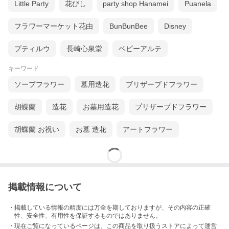
Little Party
花びし
party shop Hanamei
Puanela
フラワーマーケット花由
BunBunBee
Disney
プティルウ
長崎心泉堂
ベビーアルテ
キーワード
ソープフラワー
墓用造花
ブリザーブドフラワー
胡蝶蘭
造花
お墓用造花
プリザーブドフラワー
胡蝶蘭 お祝い
お墓 造花
アートフラワー
掲載情報について
・掲載している情報の精度には万全を期しておりますが、その内容の正確
性、安全性、有用性を保証するものではありません。
・現在ご覧になっているページは、この
商品
を取り扱うストアによって運営