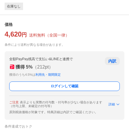
在庫なし
価格
4,620
円
送料無料
（
全国一律
）
条件により送料が異なる場合があります。
全額PayPay残高で支払い&LINEと連携で
内訳
獲得
5
%
（
212
pt）
獲得のうち4.5%は
利用先・期間限定
ログインして確認
ご注意
表示よりも実際の付与数・付与率が少ない場合があります
詳細
（付与上限、未確定の付与等）
原則税抜価格が対象です。特典詳細は内訳でご確認ください。
条件達成でおトク