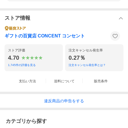
■お花は「代金引換」のお支払い方法を承ることができません。
■北海道・九州・沖縄へのお届けは、出荷日の翌々日となります。
なお、離島・沖縄へのお届けには別途送料がかかります。
■お届けに2日以上要する地域の場合、季節などによりましては、
ストア情報
お花の品質を保持できず、ご注文を承ることができない場合がご
ざいます。
■生花のため、お届け先様ご不在による再配達時の品質の保証や、
お客様ご都合によるキャンセルはいたしかねます。
ギフトの百貨店 CONCENT コンセント
【ご注意：劣化・破損などにつきまして】
品質には万全を期しておりますが、万一、お届けの際に劣化・破
ストア評価
注文キャンセル発生率
損が生じてしまいました場合、弊社にて状態確認と検証をさせて
4.70
0.27％
いただきますため、大変お手数でございますが、状態がわかるお
写真データをお送りいただきますか、もしくは運送業者より引き
1,745
件の評価を見る
注文キャンセル発生率とは？
取りにお伺いさせていただきます旨をお願いしております。
弊社にて状態の確認が行えない場合につきましてのご返金・交換
等は承ることができかねます旨、何卒ご理、ご了承くださいます
よう、よろしくお願い申し上げます。
支払い方法
送料について
販売条件
違反
商品の
申告をする
カテゴリから探す