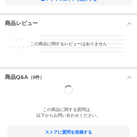
楽しんでいただきたい思いで、フランスの自由なエスプリを大切
にしたお店づくりをしています。
バラ、ガーベラ、カーネーションは、男女や年齢を問わず好まれ
ているお花です。
商品レビュー
花言葉も、バラは「恋・愛・喜び・至福」、ガーベラは「希望・
神秘・常に前進」、カーネーションは「無垢で深い愛」となって
-.--
5
おり、内容的にも、どのようなご用途にもご利用いただけます。
4
この
商品
に関するレビューはありません
3
※小花・グリーンは時期・入荷状況により画像と異なる場合があ
2
ります。
1
-
件
お花のお届けに関しましては、いくつかの注意点がございます。
必ず下記に記載の【配送に関するご注意】をご確認下さい。
商品Q&A
（
0
件）
花材の状況やお届けのご地域などにより、配達のご指定をいただ
きましても、承れない場合がございます。予めご了承ください。
・サイズ：直径：20cm×高さ：23cm
小花・グリーンは時期・入荷状況により画像と異なる場合があり
この
商品
に関する質問は、
ます。
ラッピング代は商品代金に含まれております。
以下からお問い合わせください。
写真はギフト時のイメージです。細部が写真と異なる場合がござ
います。
ストアに質問を投稿する
【配送に関するご注意】