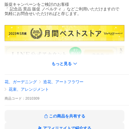
販促キャンペーンをご検討のお客様
「 記念品 景品 販促 ノベルティ 」などご利用いただけますので
気軽にお問合せいただければと存じます。
もっと見る
花、ガーデニング
造花、アートフラワー
花束、アレンジメント
商品
コード：
2010309
パリジャンのお花の選び方、それはお花を使って自分らしさを演
出すること。
この商品を共有する
フランス・パリ17区、モンソー公園に面したアパルトマンの一角
で、モンソーフルールは生まれました。
お花を自分らしくスタイリングする楽しさをもっとカジュアルに
アフィリエイトで紹介する