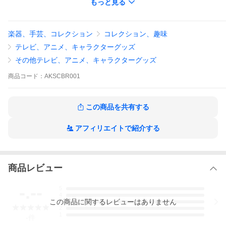
もっと見る
にはPCも収納できる大き目のポケットがあります。
【商品サイズ】約W33×H40×D21(cm)
楽器、手芸、コレクション
コレクション、趣味
【素材】HDPE(高密度ポリエチレン)、ポリエステル
【生産国】中国
テレビ、アニメ、キャラクターグッズ
(c)はまじあき／芳文社・アニプレックス
その他テレビ、アニメ、キャラクターグッズ
商品
コード：
AKSCBR001
この商品を共有する
アフィリエイトで紹介する
商品レビュー
-.--
5
4
この
商品
に関するレビューはありません
3
2
1
-
件