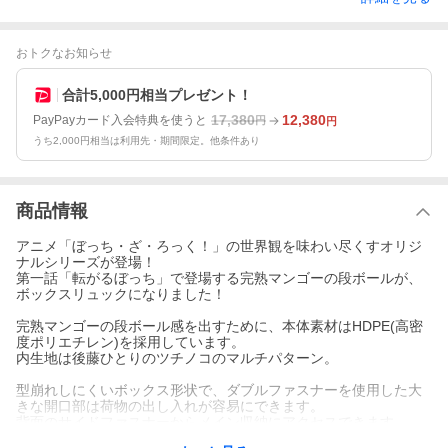
おトクなお知らせ
合計5,000円相当プレゼント！
17,380
12,380
PayPayカード入会特典を使うと
円
円
うち2,000円相当は利用先・期間限定。他条件あり
商品情報
アニメ「ぼっち・ざ・ろっく！」の世界観を味わい尽くすオリジ
ナルシリーズが登場！
第一話「転がるぼっち」で登場する完熟マンゴーの段ボールが、
ボックスリュックになりました！
完熟マンゴーの段ボール感を出すために、本体素材はHDPE(高密
度ポリエチレン)を採用しています。
内生地は後藤ひとりのツチノコのマルチパターン。
型崩れしにくいボックス形状で、ダブルファスナーを使用した大
きな開口部は荷物の出し入れが容易にできます。
背面のサイドファスナーからメイン収納にアクセスできます。
左右のサイド部分にはさりげなくオープンポケットを配置、内側