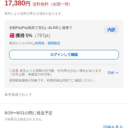
17,380
円
送料無料
（
全国一律
）
条件により送料が異なる場合があります。
全額PayPay残高で支払い&LINEと連携で
内訳
獲得
5
%
（
797
pt）
獲得のうち4.5%は
利用先・期間限定
ログインして確認
ご注意
表示よりも実際の付与数・付与率が少ない場合があります
詳細
（付与上限、未確定の付与等）
原則税抜価格が対象です。特典詳細は内訳でご確認ください。
条件達成でおトク
8/19〜8/21の間に発送予定
※休業日は発送されません。
詳細を見る