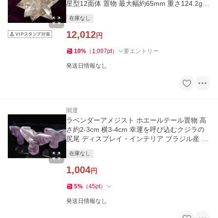
星型12面体 置物 最大幅約65mm 重さ124.2g
パワーストーン
在庫なし
12,012
円
10
%
（
1,097
pt
）
要エントリー
発送日情報なし
開運
ラベンダーアメジスト ホエールテール置物 高
さ約2-3cm 横3-4cm 幸運を呼び込むクジラの
尻尾 ディスプレイ・インテリア ブラジル産 パ
ワーストーン 天然石
在庫なし
1,004
円
5
%
（
45
pt
）
発送日情報なし