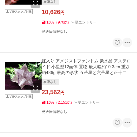
在庫なし
10,626
円
10
%
（
970
pt
）
要エントリー
発送日情報なし
虹入り アメジストファントム 紫水晶 アステロ
イド 小星型12面体 置物 最大幅約10.3cm 重さ
約486g 最高の形状 五芒星と六芒星と正十二面
体を兼ね備える
在庫なし
23,562
円
10
%
（
2,151
pt
）
要エントリー
発送日情報なし