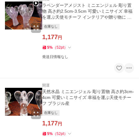
ラベンダーアメジスト ミニエンジェル 彫り置
物 高さ約2.5cm-3.5cm 可愛いミニサイズ 幸福
を運ぶ天使モチーフ インテリアや贈り物に ブ
ラジル産
在庫なし
1,177
円
5
%
（
52
pt
）
発送日情報なし
開運
天然水晶 ミニエンジェル 彫り置物 高さ約3cm-
4cm 可愛いミニサイズ 幸福を運ぶ天使モチー
フ ブラジル産
在庫なし
1,177
円
5
%
（
52
pt
）