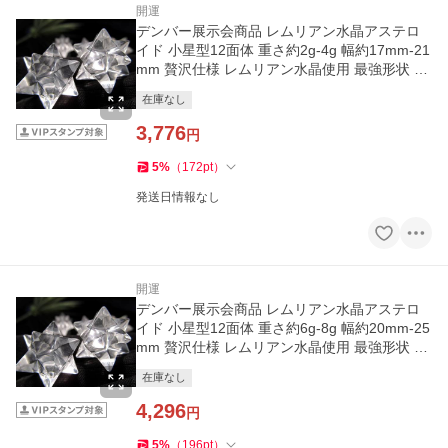
開運
デンバー展示会商品 レムリアン水晶アステロ
イド 小星型12面体 重さ約2g-4g 幅約17mm-21
mm 贅沢仕様 レムリアン水晶使用 最強形状 ギ
ャランティカード付き
在庫なし
3,776
円
5
%
（
172
pt
）
発送日情報なし
開運
デンバー展示会商品 レムリアン水晶アステロ
イド 小星型12面体 重さ約6g-8g 幅約20mm-25
mm 贅沢仕様 レムリアン水晶使用 最強形状 ギ
ャランティカード付き
在庫なし
4,296
円
5
%
（
196
pt
）