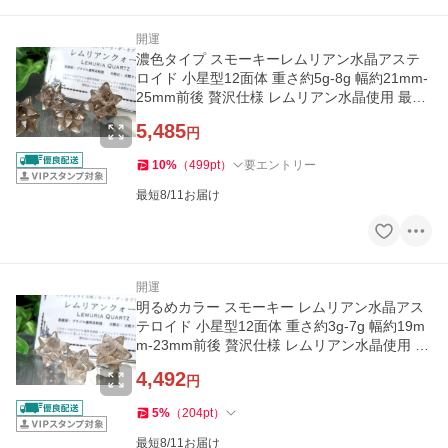
開運
濃色タイプ スモーキーレムリアン水晶アステ
ロイド 小星型12面体 重さ約5g-8g 幅約21mm-
25mm前後 贅沢仕様 レムリアン水晶使用 最強
形状
5,485
円
10
%
（
499
pt
）
要エントリー
最短8/11お届け
開運
明るめカラー スモーキー レムリアン水晶アス
テロイド 小星型12面体 重さ約3g-7g 幅約19m
m-23mm前後 贅沢仕様 レムリアン水晶使用 最
強形状
4,492
円
5
%
（
204
pt
）
最短8/11お届け