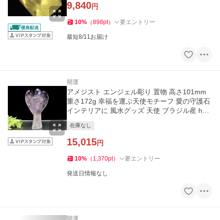
9,840
円
10
%
（
898
pt
）
要エントリー
最短8/11お届け
開運
アメジスト エンジェル彫り 置物 高さ101mm
重さ172g 幸福を運ぶ天使モチーフ 愛の守護石
インテリアに 風水グッズ 天使 ブラジル産 hos
パワーストーン
在庫なし
15,015
円
10
%
（
1,370
pt
）
要エントリー
発送日情報なし
開運