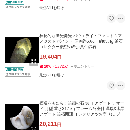
最短8/11お届け
神秘的な蛍光発光 パウエライトファントムア
メジスト ポイント 長さ約6.6cm 約89.4g 鉱石
コレクター羨望の希少共生鉱石
19,404
円
10
%
（
1,772
pt
）
要エントリー
最短8/11お届け
福運をもたらす笑顔の石 笑口 アゲート ジオー
ド 月型 重さ317.5g フレーム台座付 瑪瑙&水晶
アゲート 笑福開運 インテリアやお守りに ブラ
ジル産 hos
20,211
円