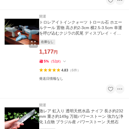
開運
トロレアイトインクォーツ トロール石 ホエー
ルテール 置物 高さ約2-3cm 横2.5-3.5cm 幸運
を呼び込むクジラの尻尾 ディスプレイ・イン
テリア ブラジル産
在庫なし
1,177
円
5
%
（
52
pt
）
4.83
（
6
件
）
発送日情報なし
開運
激レア 虹入り 透明天然水晶 ナイフ 長さ約232
mm 重さ約149g 万能パワーストーン 強力な浄
化 1点物 ブラジル産 パワーストーン 天然石