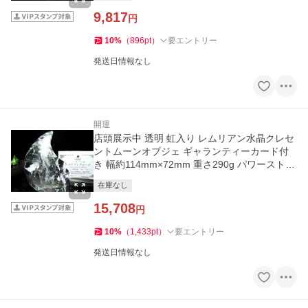
9,817
円
10
%
（
896
pt
）
要エントリー
発送日情報なし
開運
店頭展示中 透明 虹入り レムリアン水晶クレセ
ントムーンオブジェ ギャランティーカード付
き 幅約114mm×72mm 重さ290g パワーストー
ン
在庫なし
15,708
円
10
%
（
1,433
pt
）
要エントリー
発送日情報なし