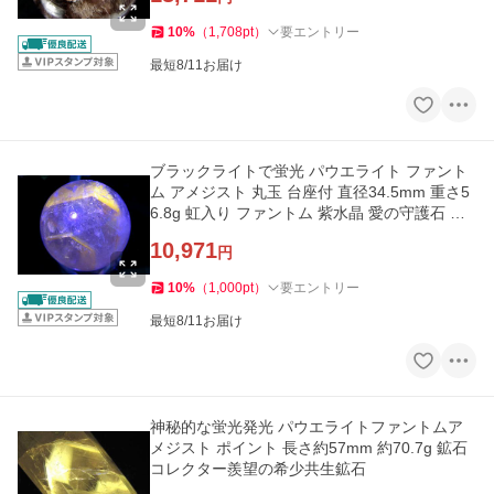
10
%
（
1,708
pt
）
要エントリー
最短8/11お届け
ブラックライトで蛍光 パウエライト ファント
ム アメジスト 丸玉 台座付 直径34.5mm 重さ5
6.8g 虹入り ファントム 紫水晶 愛の守護石 一
点もの ブラジル
10,971
円
10
%
（
1,000
pt
）
要エントリー
最短8/11お届け
神秘的な蛍光発光 パウエライトファントムア
メジスト ポイント 長さ約57mm 約70.7g 鉱石
コレクター羨望の希少共生鉱石