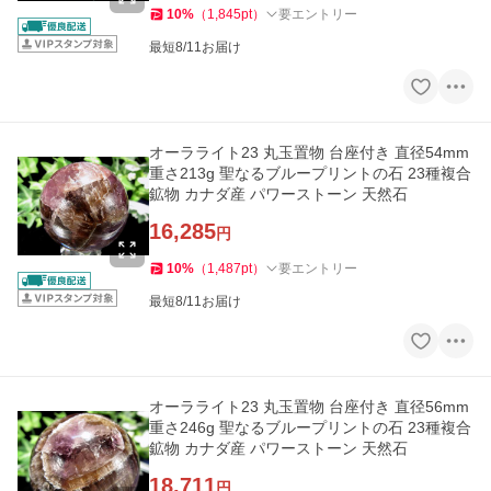
10
%
（
1,845
pt
）
要エントリー
最短8/11お届け
オーラライト23 丸玉置物 台座付き 直径54mm
重さ213g 聖なるブループリントの石 23種複合
鉱物 カナダ産 パワーストーン 天然石
16,285
円
10
%
（
1,487
pt
）
要エントリー
最短8/11お届け
オーラライト23 丸玉置物 台座付き 直径56mm
重さ246g 聖なるブループリントの石 23種複合
鉱物 カナダ産 パワーストーン 天然石
18,711
円