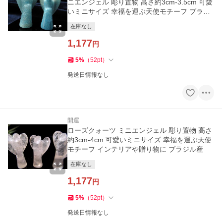
ニエンジェル 彫り置物 高さ約3cm-3.5cm 可愛
いミニサイズ 幸福を運ぶ天使モチーフ ブラジ
ル産
在庫なし
1,177
円
5
%
（
52
pt
）
発送日情報なし
開運
ローズクォーツ ミニエンジェル 彫り置物 高さ
約3cm-4cm 可愛いミニサイズ 幸福を運ぶ天使
モチーフ インテリアや贈り物に ブラジル産
在庫なし
1,177
円
5
%
（
52
pt
）
発送日情報なし