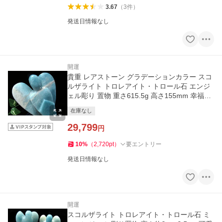
3.67
（
3
件
）
発送日情報なし
開運
貴重 レアストーン グラデーションカラー スコ
ルザライト トロレアイト・トロール石 エンジ
ェル彫り 置物 重さ615.5g 高さ155mm 幸福を
運ぶ天使モチーフ
在庫なし
29,799
円
10
%
（
2,720
pt
）
要エントリー
発送日情報なし
開運
スコルザライト トロレアイト・トロール石 ミ