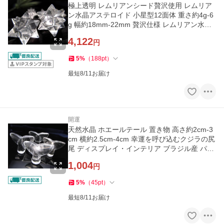
極上透明 レムリアンシード贅沢使用 レムリア
ン水晶アステロイド 小星型12面体 重さ約4g-6
g 幅約18mm-22mm 贅沢仕様 レムリアン水晶
使用 最強形状
4,122
円
5
%
（
188
pt
）
最短8/11お届け
開運
天然水晶 ホエールテール 置き物 高さ約2cm-3
cm 横約2.5cm-4cm 幸運を呼び込むクジラの尻
尾 ディスプレイ・インテリア ブラジル産 パワ
ーストーン 天然石
1,004
円
5
%
（
45
pt
）
最短8/11お届け