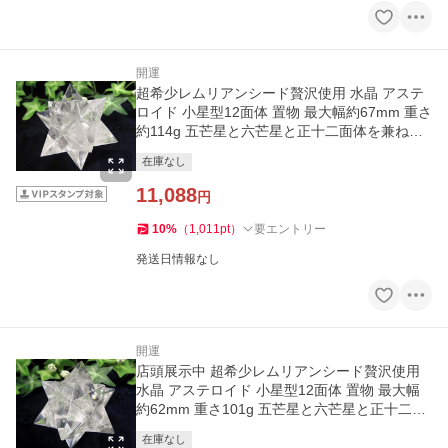
開運
超希少レムリアンシード贅沢使用 水晶 アステ
ロイド 小星型12面体 置物 最大幅約67mm 重さ
約114g 五芒星と六芒星と正十二面体を兼ね備
える
在庫なし
11,088
円
10
%
（
1,011
pt
）
要エントリー
発送日情報なし
開運
店頭展示中 超希少レムリアンシード贅沢使用
水晶 アステロイド 小星型12面体 置物 最大幅
約62mm 重さ101g 五芒星と六芒星と正十二面
体を兼ね備える
在庫なし