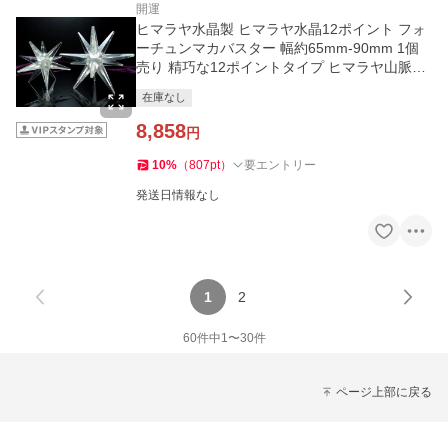
開運
ヒマラヤ水晶製 ヒマラヤ水晶12ポイント フォ
ーチュンマカバスター 幅約65mm-90mm 1個
売り 精巧な12ポイントタイプ ヒマラヤ山脈産
ok-p パワーストーン
在庫なし
8,858
円
10
%
（
807
pt
）
要エントリー
発送日情報なし
1
2
60
件中
1
〜
30
件
ページ上部に戻る