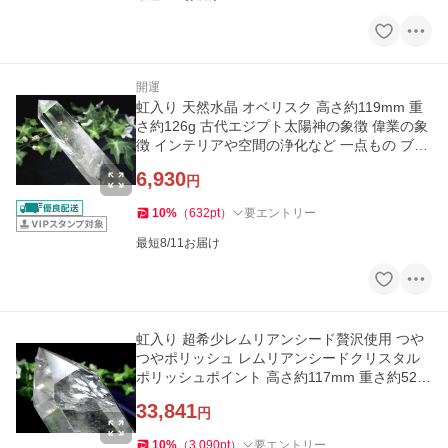
開運
虹入り 天然水晶 オベリスク 高さ約119mm 重
さ約126g 古代エジプト太陽神の象徴 偉業の象
徴 インテリアや空間の浄化など 一点もの ブラ
ジル産 パワーストーン
6,930
円
10
%
（
632
pt
）
要エントリー
最短8/11お届け
虹入り 超希少レムリアンシード贅沢使用 つや
つやポリッシュ レムリアンシードクリスタル
ポリッシュポイント 高さ約117mm 重さ約523
g
33,841
円
10
%
（
3,090
pt
）
要エントリー