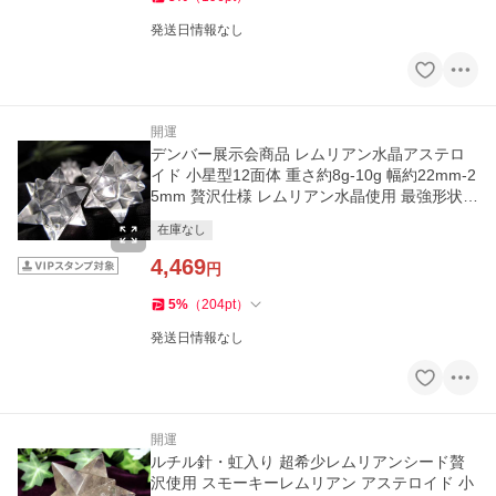
発送日情報なし
開運
デンバー展示会商品 レムリアン水晶アステロ
イド 小星型12面体 重さ約8g-10g 幅約22mm-2
5mm 贅沢仕様 レムリアン水晶使用 最強形状
ギャランティカード付き
在庫なし
4,469
円
5
%
（
204
pt
）
発送日情報なし
開運
ルチル針・虹入り 超希少レムリアンシード贅
沢使用 スモーキーレムリアン アステロイド 小