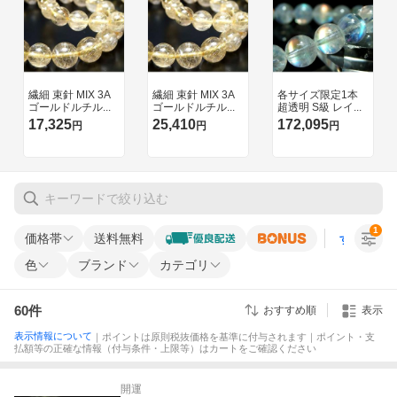
1
価格帯
送料無料
すべての条
色
ブランド
カテゴリ
60
件
おすすめ順
表示
表示情報について
｜ポイントは原則税抜価格を基準に付与されます｜ポイント・支
払額等の正確な情報（付与条件・上限等）はカートをご確認ください
開運