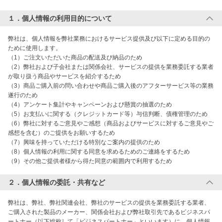
１．個人情報の利用目的について
弊社は、個人情報を弊社業務におけるサービス提供及び以下に定める目的の
ために使用します。

（1）ご注文いただいた商品の配送及び納品のため

（2）弊社および子会社または関係会社、サービスの提供を業務委託する業者
が取り扱う商品やサービスを紹介するため

（3）商品ご購入前の問い合わせや商品ご購入後のアフターサービス等の業務
遂行のため

（4）アンケート集計やキャンペーンおよび懸賞の抽選のため

（5）お支払いに関する（クレジットカード等）与信判断、債権管理のため

（6）弊社に対するご意見やご感想（商品およびサービスに対するご意見やご
感想を含む）のご提供をお願いするため

（7）興味を持っていただける特別なご案内の提供のため

（8）個人情報の利用に関する同意を求めるためのご連絡をするため 

（9）その他ご提供者様から得た同意の範囲内で利用するため
２．個人情報の委託・共有など
弊社は、弊社、弊社関連会社、弊社のサービスの提供を業務委託する業者、
ご購入された製品のメーカー、関係会社および弊社取引先であるビジネスパ
ートナー（以下総称して「ビジネスパートナー」といいます）に、個人情報