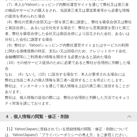
（7）本人がYahoo!ショッピング内弊社運営サイトを通じて弊社又は第三者
の物品やサービスの購入をされ、当該第三者又は運送業者等から必要な情報
の提供を求められた場合

（8）弊社の営業の全部又は一部を第三者に譲渡し、弊社を吸収合併又は弊社
と新設合併し、あるいは分社化する場合で、弊社から営業譲渡を受けた第三
者、弊社を吸収合併した会社又は新設合併により設立された会社、あるいは
分社した会社に譲渡する場合

（9）弊社が、Yahoo!ショッピング内弊社運営サイトまたはサービスの利用
に関わる債権債務の特定、支払い又は回収のため、クレジットカード会社、
金融機関等にご利用者の情報を開示する必要があると認めた場合

（10）その他サービス提供のために必要であると弊社が合理的に判断した場
合

なお、（6）ないし（10）に該当する場合で、本人が要求される場合には、
弊社は当該ご本人の個人情報を第三者へ提供することを停止いたします。

弊社は、インターネットを通じて個人情報を上記の第三者に送信することが
あります。

弊社は、個人情報の送信の際には、弊社が合理的と判断した方法でセキュリ
ティ対策を講じております。
４．個人情報の閲覧・修正・削除
【1】Yahoo!Japanに登録されている登録情報の閲覧・修正・削除について
は、Yahoo!Japanの「プライバシーポリシーの考え方」をご参照ください。
