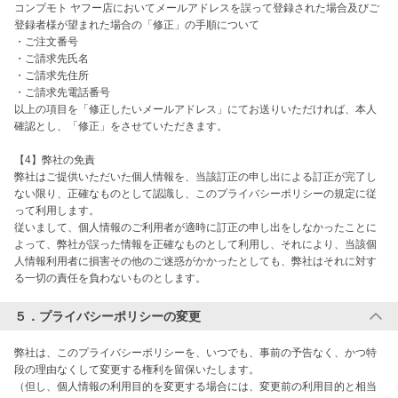
コンプモト ヤフー店においてメールアドレスを誤って登録された場合及びご
登録者様が望まれた場合の「修正」の手順について

・ご注文番号

・ご請求先氏名

・ご請求先住所

・ご請求先電話番号

以上の項目を「修正したいメールアドレス」にてお送りいただければ、本人
確認とし、「修正」をさせていただきます。

【4】弊社の免責

弊社はご提供いただいた個人情報を、当該訂正の申し出による訂正が完了し
ない限り、正確なものとして認識し、このプライバシーポリシーの規定に従
って利用します。

従いまして、個人情報のご利用者が適時に訂正の申し出をしなかったことに
よって、弊社が誤った情報を正確なものとして利用し、それにより、当該個
人情報利用者に損害その他のご迷惑がかかったとしても、弊社はそれに対す
る一切の責任を負わないものとします。
５．プライバシーポリシーの変更
弊社は、このプライバシーポリシーを、いつでも、事前の予告なく、かつ特
段の理由なくして変更する権利を留保いたします。

（但し、個人情報の利用目的を変更する場合には、変更前の利用目的と相当