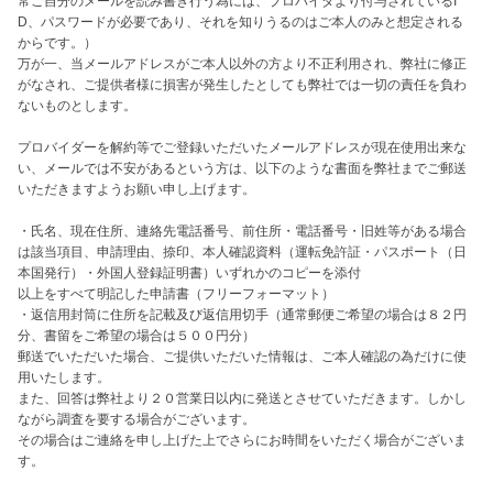
常ご自分のメールを読み書き行う為には、プロバイダより付与されているI
D、パスワードが必要であり、それを知りうるのはご本人のみと想定される
からです。）

万が一、当メールアドレスがご本人以外の方より不正利用され、弊社に修正
がなされ、ご提供者様に損害が発生したとしても弊社では一切の責任を負わ
ないものとします。

プロバイダーを解約等でご登録いただいたメールアドレスが現在使用出来な
い、メールでは不安があるという方は、以下のような書面を弊社までご郵送
いただきますようお願い申し上げます。

・氏名、現在住所、連絡先電話番号、前住所・電話番号・旧姓等がある場合
は該当項目、申請理由、捺印、本人確認資料（運転免許証・パスポート（日
本国発行）・外国人登録証明書）いずれかのコピーを添付

以上をすべて明記した申請書（フリーフォーマット） 

・返信用封筒に住所を記載及び返信用切手（通常郵便ご希望の場合は８２円
分、書留をご希望の場合は５００円分）

郵送でいただいた場合、ご提供いただいた情報は、ご本人確認の為だけに使
用いたします。

また、回答は弊社より２０営業日以内に発送とさせていただきます。しかし
ながら調査を要する場合がございます。

その場合はご連絡を申し上げた上でさらにお時間をいただく場合がございま
す。
