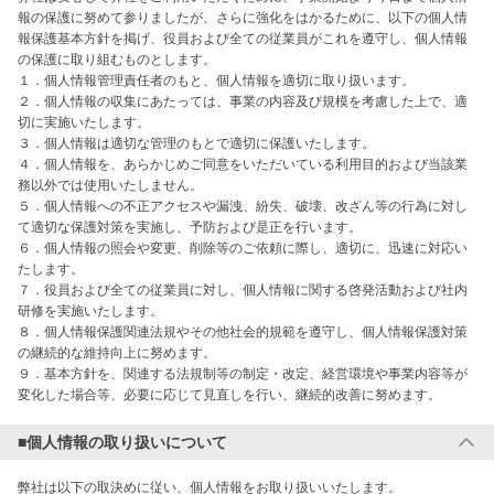
報の保護に努めて参りましたが、さらに強化をはかるために、以下の個人情
報保護基本方針を掲げ、役員および全ての従業員がこれを遵守し、個人情報
の保護に取り組むものとします。

１．個人情報管理責任者のもと、個人情報を適切に取り扱います。

２．個人情報の収集にあたっては、事業の内容及び規模を考慮した上で、適
切に実施いたします。

３．個人情報は適切な管理のもとで適切に保護いたします。

４．個人情報を、あらかじめご同意をいただいている利用目的および当該業
務以外では使用いたしません。

５．個人情報への不正アクセスや漏洩、紛失、破壊、改ざん等の行為に対し
て適切な保護対策を実施し、予防および是正を行います。

６．個人情報の照会や変更、削除等のご依頼に際し、適切に、迅速に対応い
たします。

７．役員および全ての従業員に対し、個人情報に関する啓発活動および社内
研修を実施いたします。

８．個人情報保護関連法規やその他社会的規範を遵守し、個人情報保護対策
の継続的な維持向上に努めます。

９．基本方針を、関連する法規制等の制定・改定、経営環境や事業内容等が
変化した場合等、必要に応じて見直しを行い、継続的改善に努めます。
■個人情報の取り扱いについて
弊社は以下の取決めに従い、個人情報をお取り扱いいたします。