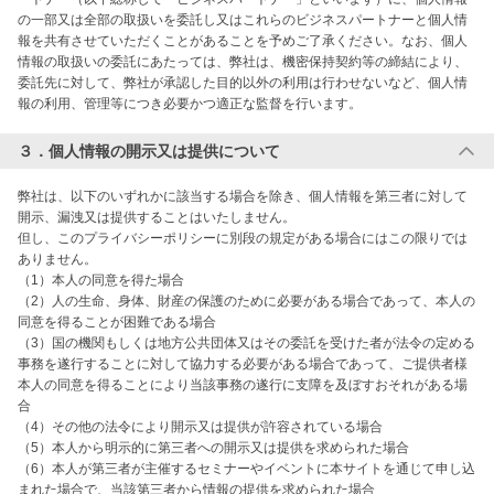
の一部又は全部の取扱いを委託し又はこれらのビジネスパートナーと個人情
報を共有させていただくことがあることを予めご了承ください。なお、個人
情報の取扱いの委託にあたっては、弊社は、機密保持契約等の締結により、
委託先に対して、弊社が承認した目的以外の利用は行わせないなど、個人情
報の利用、管理等につき必要かつ適正な監督を行います。
３．個人情報の開示又は提供について
弊社は、以下のいずれかに該当する場合を除き、個人情報を第三者に対して
開示、漏洩又は提供することはいたしません。

但し、このプライバシーポリシーに別段の規定がある場合にはこの限りでは
ありません。

（1）本人の同意を得た場合

（2）人の生命、身体、財産の保護のために必要がある場合であって、本人の
同意を得ることが困難である場合

（3）国の機関もしくは地方公共団体又はその委託を受けた者が法令の定める
事務を遂行することに対して協力する必要がある場合であって、ご提供者様
本人の同意を得ることにより当該事務の遂行に支障を及ぼすおそれがある場
合

（4）その他の法令により開示又は提供が許容されている場合

（5）本人から明示的に第三者への開示又は提供を求められた場合

（6）本人が第三者が主催するセミナーやイベントに本サイトを通じて申し込
まれた場合で、当該第三者から情報の提供を求められた場合
