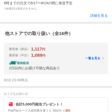
8時までの注文で8/17〜8/19の間に発送予定
※休業日は発送されません。
詳細を見る
他ストアでの取り扱い（全
16
件）
1,117
最安値
（新品）
円
1,089
最安値
（中古）
円
一覧を見る
2日以内にお届け可能な商品あり
8/10 23:00
時点
おトクなお知らせ
合計5,000円相当プレゼント！
880
0
PayPayカード入会特典を使うと
円
円