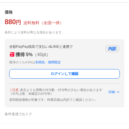
価格
880
円
送料無料
（
全国一律
）
条件により送料が異なる場合があります。
全額PayPay残高で支払い&LINEと連携で
内訳
獲得
5
%
（
40
pt）
獲得のうち4.5%は
利用先・期間限定
ログインして確認
ご注意
表示よりも実際の付与数・付与率が少ない場合があります
詳細
（付与上限、未確定の付与等）
原則税抜価格が対象です。特典詳細は内訳でご確認ください。
条件達成でおトク