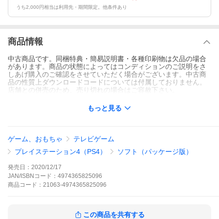
うち2,000円相当は利用先・期間限定。他条件あり
商品情報
中古商品です。同梱特典・簡易説明書・各種印刷物は欠品の場合
があります。商品の状態によってはコンディションのご説明をさ
しあげ購入のご確認をさせていただく場合がございます。中古商
品の性質上ダウンロードコードについては付属しておりません。
店舗との併売のため、売り切れの場合はご容赦下さい。
もっと見る
ゲーム、おもちゃ
テレビゲーム
プレイステーション4（PS4）
ソフト（パッケージ版）
発売日：
2020/12/17
JAN/ISBNコード：
4974365825096
商品
コード：
21063-4974365825096
この商品を共有する