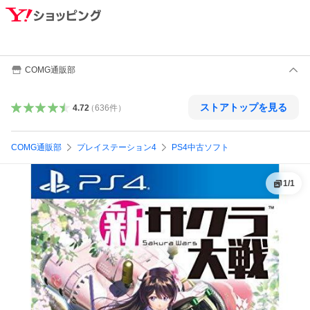
COMG通販部
ストアトップを見る
4.72
（
636
件
）
COMG通販部
プレイステーション4
PS4中古ソフト
1
/
1