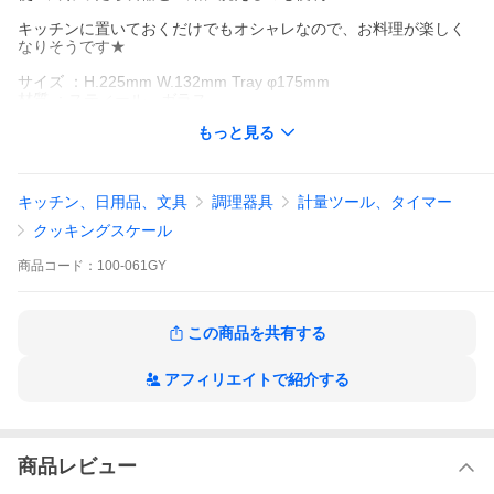
キッチンに置いておくだけでもオシャレなので、お料理が楽しく
なりそうです★
サイズ ：H.225mm W.132mm Tray φ175mm
材質 ：スティール、ガラス
中国製
もっと見る
→
ベージュ
ホワイト
キッチン、日用品、文具
調理器具
計量ツール、タイマー
価格から選ぶ
クッキングスケール
〜499円
500円〜999円
1,000円〜1,499円
1,500円〜1,999
円
2,000円〜2,999円
3,000円〜4,999円
5,000円〜
商品
コード：
100-061GY
この商品を共有する
アフィリエイトで紹介する
商品レビュー