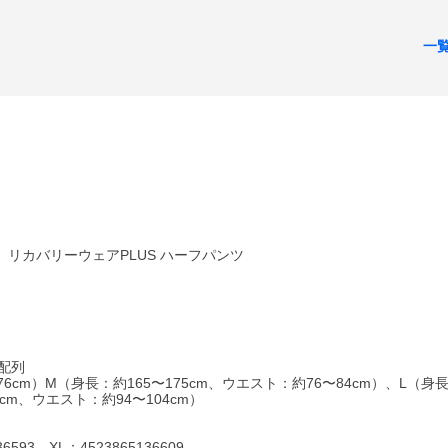
一
 リカバリーウェアPLUS ハーフパンツ
配列
6cm）M（身長：約165〜175cm、ウエスト：約76〜84cm）、L（身長
5cm、ウエスト：約94〜104cm）
36593、XL：4523865136609