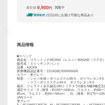
9,900
最安値
閲覧中
円
2日以内にお届け可能な商品あり
商品情報
■スペック
商品名：コラントッテRESNO（レスノ）MAGNE（マグネ）
販売名：スイッチングパンツ
品番：AJCKA
医療機器認証番号：231AGBZX00005000
カラー：杢グレー
材質：＜シャツ本体＞ポリエステル96％、ポリウレタン4％
＜リブ＞ポリエステル94％、ポリウレタン6％
磁石：フェライト永久磁石180ミリテスラ6個をN極S極交互
適応サイズ：S（身長：約155〜168cm、ウエスト：約68〜7
85cm、ウエスト：約84〜94cm）、XL（身長：約175〜18
JANコード
杢グレー
S：4523865136579、M：4523865136586、L：45238651