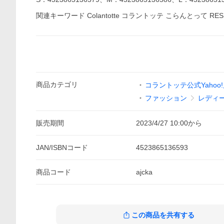
関連キーワード Colantotte コラントッテ こらんとって R
商品
カテゴリ
コラントッテ公式Yahoo
ファッション
レディ
販売期間
2023/4/27 10:00
から
JAN/ISBNコード
4523865136593
商品
コード
ajcka
この商品を共有する