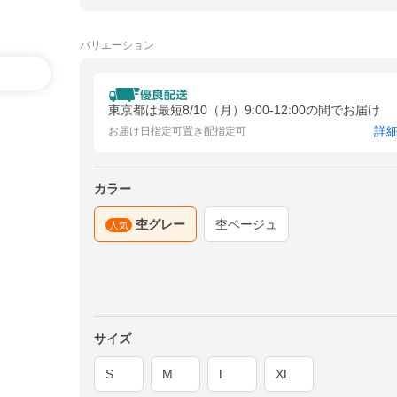
バリエーション
東京都は最短8/10（月）9:00-12:00の間でお届け
詳
お届け日指定可
置き配指定可
カラー
杢グレー
杢ベージュ
人気
サイズ
S
M
L
XL