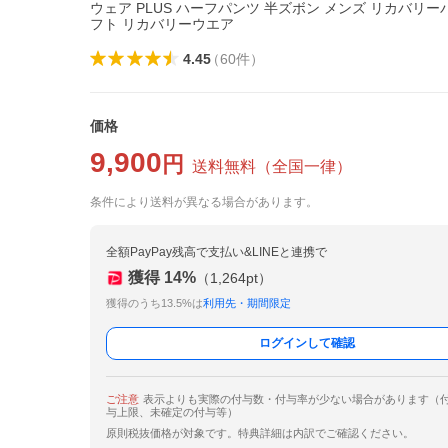
ウェア PLUS ハーフパンツ 半ズボン メンズ リカバリー
フト リカバリーウエア
4.45
（
60
件
）
価格
9,900
円
送料無料
（
全国一律
）
条件により送料が異なる場合があります。
全額PayPay残高で支払い&LINEと連携で
獲得
14
%
（
1,264
pt）
獲得のうち13.5%は
利用先・期間限定
ログインして確認
ご注意
表示よりも実際の付与数・付与率が少ない場合があります（
与上限、未確定の付与等）
原則税抜価格が対象です。特典詳細は内訳でご確認ください。