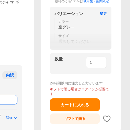
獲得のうち13.5%は
利用先・期間限定
パジャマ ギ
バリエーション
変更
カラー
杢グレー
サイズ
選択してください
数量
内訳
24時間以内に注文した方がいます
ギフトで贈る場合はログインが必要で
す
カートに入れる
付
詳細
ギフトで
贈る