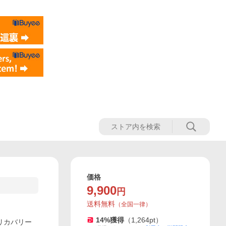
価格
9,900
円
送料無料
（
全国一律
）
14
%獲得
（
1,264
pt）
 リカバリー