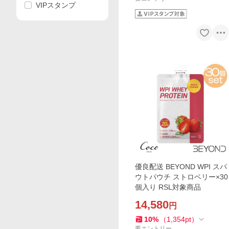
VIPスタンプ
優良配送 BEYOND WPI スパ
ウトパウチ ストロベリー×30
個入り RSL対象商品
14,580
円
10
%
（
1,354
pt
）
要エントリー