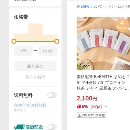
表示情報について
｜ポイントは原則
価格帯
〜
絞り込む
優良配送 BeEARTH まめとこ
条件を解除
め 全4種類 7食 プロテイン
抹茶 チャイ 黒豆茶 スパイス
モカ 国産大豆 無添加 発芽玄
送料無料
2,100
円
米 RSL対象商品
条件付き送料無料
5
%
（
97
pt
）
条件なし