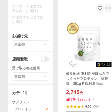
すべて（今注文で2
日以内にお届け）
今注文で明日までに
お届け
お届け先
東京都
店頭受取
受け取る都道府県
優良配送 友利新がほんきで
東京都
つくったプロテイン 抹茶
味 351g RSL対象商品
2,745
円
カテゴリ
9
%
（
228
pt
）
サプリメント
4.60
（
5
件
）
プロテイン