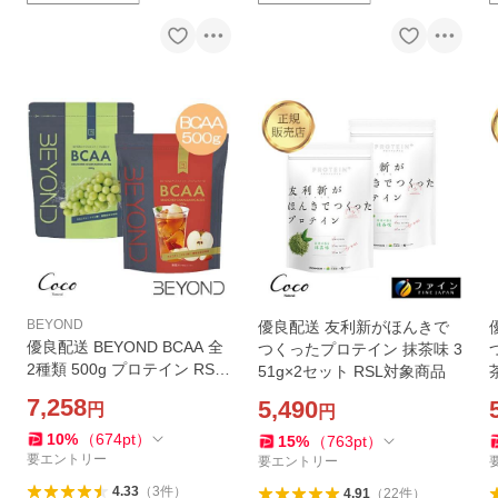
BEYOND
優良配送 友利新がほんきで
優良配送 BEYOND BCAA 全
つくったプロテイン 抹茶味 3
2種類 500g プロテイン RSL
51g×2セット RSL対象商品
対象商品
7,258
5,490
円
円
10
%
（
674
pt
）
15
%
（
763
pt
）
要エントリー
要エントリー
4.33
（
3
件
）
4.91
（
22
件
）