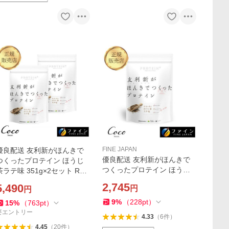
FINE JAPAN
優良配送 友利新がほんきで
優良配送 友利新がほんきで
つくったプロテイン ほうじ
つくったプロテイン ほうじ
茶ラテ味 351g×2セット RSL
茶ラテ味 351g RSL対象商品
対象商品
2,745
5,490
円
円
9
%
（
228
pt
）
15
%
（
763
pt
）
要エントリー
4.33
（
6
件
）
4.45
（
20
件
）