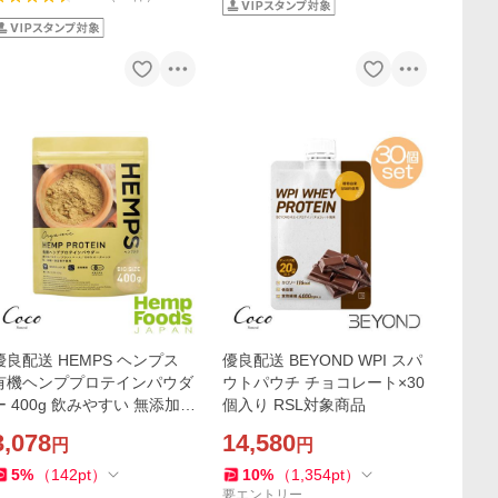
優良配送 HEMPS ヘンプス
優良配送 BEYOND WPI スパ
有機ヘンププロテインパウダ
ウトパウチ チョコレート×30
ー 400g 飲みやすい 無添加
個入り RSL対象商品
オーガニック ヴィーガン 必
3,078
14,580
円
円
須アミノ酸 必須脂肪酸 ミネ
ラル RSL対象商品
5
%
（
142
pt
）
10
%
（
1,354
pt
）
要エントリー