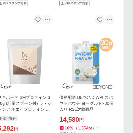
サキボーテ BMプロテイン 3
優良配送 BEYOND WPI スパ
60g (計量スプーン付) ラ・シ
ウトパウチ ヨーグルト×30個
ンシア ホエイプロテイン ヘ
入り RSL対象商品
ンププロテイン
14,580
お取り寄せ
円
5,292
10
%
（
1,354
pt
）
円