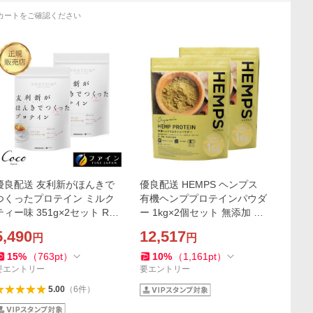
カートをご確認ください
優良配送 友利新がほんきで
優良配送 HEMPS ヘンプス
つくったプロテイン ミルク
有機ヘンププロテインパウダ
ティー味 351g×2セット RSL
ー 1kg×2個セット 無添加 オ
対象商品
ーガニック ヴィーガン 必須
5,490
12,517
円
円
アミノ酸 必須脂肪酸 ミネラ
ル RSL対象商品
15
%
（
763
pt
）
10
%
（
1,161
pt
）
要エントリー
要エントリー
5.00
（
6
件
）