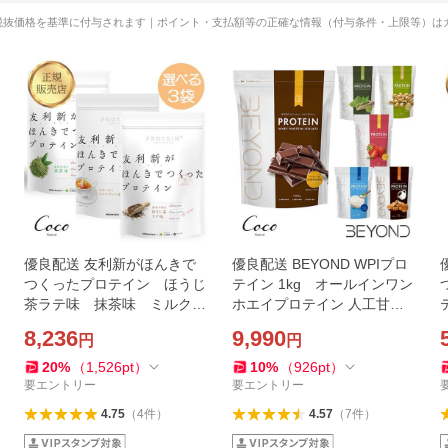
税抜価格を基準に付与されます｜ポイント・支払額等の正確な情報（付与条件・上限等）は
優良配送 友利新がほんきで
優良配送 BEYOND WPIプロ
つくったプロテイン ほうじ
テイン 1kg オールインワン
茶ラテ味 抹茶味 ミルクテ
ホエイプロテイン 人工甘味
ィー味 お好きな組み合わせ
料不使用 グラスフェッド 筋
8,236
9,990
円
円
3個セット 友利新先生監修 日
トレ トレーニング 粉末 大 R
本製 RSL対象商品
SL対象商品
20
%
（
1,526
pt
）
10
%
（
926
pt
）
要エントリー
要エントリー
4.75
（
4
件
）
4.57
（
7
件
）