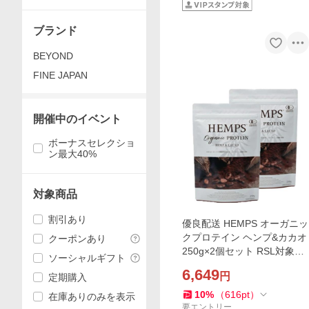
ブランド
BEYOND
FINE JAPAN
開催中のイベント
ボーナスセレクショ
ン最大40%
対象商品
割引あり
優良配送 HEMPS オーガニッ
クプロテイン ヘンプ&カカオ
クーポンあり
250g×2個セット RSL対象商
ソーシャルギフト
品
6,649
円
定期購入
10
%
（
616
pt
）
在庫ありのみを表示
要エントリー