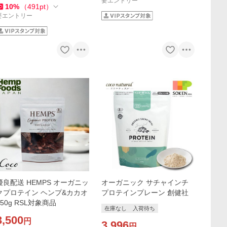
要エントリー
10
%
（
491
pt
）
要エントリー
優良配送 HEMPS オーガニッ
オーガニック サチャインチ
クプロテイン ヘンプ&カカオ
プロテインプレーン 創健社
250g RSL対象商品
在庫なし
入荷待ち
3,500
円
3,996
円