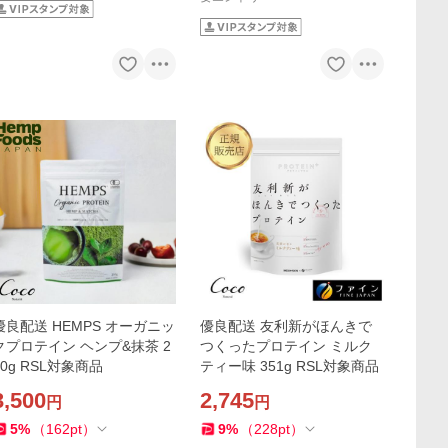
優良配送 HEMPS オーガニッ
優良配送 友利新がほんきで
クプロテイン ヘンプ&抹茶 2
つくったプロテイン ミルク
50g RSL対象商品
ティー味 351g RSL対象商品
3,500
2,745
円
円
5
%
（
162
pt
）
9
%
（
228
pt
）