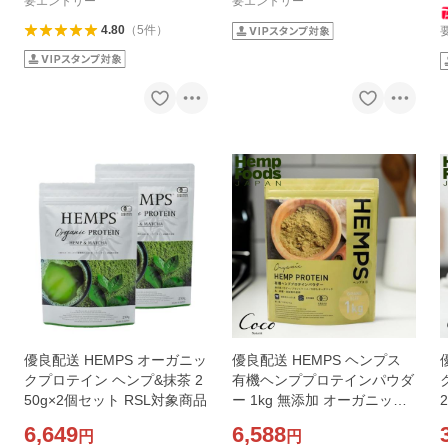
要エントリー
要エントリー
4.80
（
5
件
）
優良配送 HEMPS オーガニッ
優良配送 HEMPS ヘンプス
クプロテイン ヘンプ&抹茶 2
有機ヘンププロテインパウダ
50g×2個セット RSL対象商品
ー 1kg 無添加 オーガニック
ヴィーガン 必須アミノ酸 必
6,649
6,588
円
円
須脂肪酸 ミネラル RSL対象