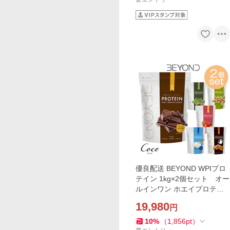
優良配送 BEYOND WPIプロ
テイン 1kg×2個セット オー
ルインワン ホエイプロテイ
ン 人工甘味料不使用 グラス
19,980
円
フェッド 筋トレ トレーニン
グ 粉末 大 RSL対象商品
10
%
（
1,856
pt
）