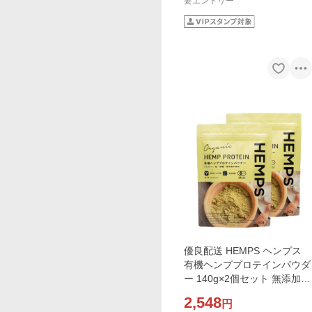
要エントリー
優良配送 HEMPS ヘンプス
有機ヘンププロテインパウダ
ー 140g×2個セット 無添加
オーガニック ヴィーガン 必
2,548
円
須アミノ酸 必須脂肪酸 ミネ