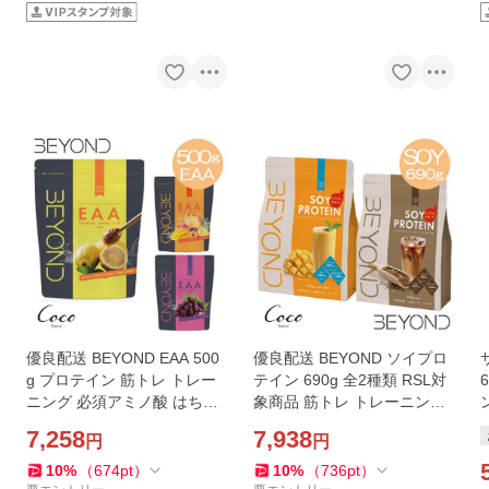
優良配送 BEYOND EAA 500
優良配送 BEYOND ソイプロ
g プロテイン 筋トレ トレー
テイン 690g 全2種類 RSL対
ニング 必須アミノ酸 はちみ
象商品 筋トレ トレーニング
つレモン味 グレープ味 トロ
パウダー 粉末 大豆 国産 パー
7,258
7,938
円
円
ピカルフルーツ味 RSL対象
ソナルジム ビヨンド
商品
10
%
（
674
pt
）
10
%
（
736
pt
）