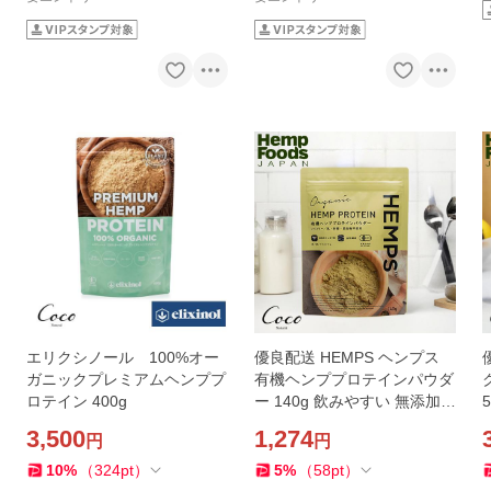
エリクシノール 100%オー
優良配送 HEMPS ヘンプス
ガニックプレミアムヘンププ
有機ヘンププロテインパウダ
ロテイン 400g
ー 140g 飲みやすい 無添加
オーガニック ヴィーガン 必
3,500
1,274
円
円
須アミノ酸 必須脂肪酸 ミネ
ラル RSL対象商品
10
%
（
324
pt
）
5
%
（
58
pt
）