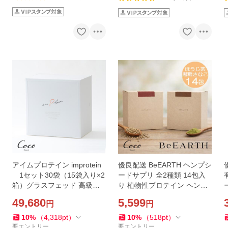
アイムプロテイン improtein
優良配送 BeEARTH ヘンプシ
1セット30袋（15袋入り×2
ードサプリ 全2種類 14包入
箱）グラスフェッド 高級プ
り 植物性プロテイン ヘンプ
ロテイン
プロテイン ヴィーガンプロ
49,680
5,599
円
円
テイン RSL対象商品
10
%
（
4,318
pt
）
10
%
（
518
pt
）
要エントリー
要エントリー