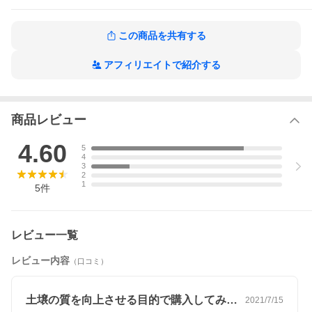
商品名
EM生活 EM1 1L
内容量
1L
この商品を共有する
成分
精糖蜜、オーガニックシュガー、米、米ぬ
か、フスマ、大豆、にがり、有機JAS醤油、セ
ラミックス、光合成細菌、乳酸菌、酵母菌、
アフィリエイトで紹介する
糸状菌、放線菌
メーカー名
EM生活 (EMSEI)
使用上の注意
製造国
日本
広告文責
株式会社アルテオ
商品レビュー
TEL：03-5812-0560
区分
―
4.60
5
備考
環境保全型農業 好気性 嫌気性 微生物 天然材
4
料 天然複 培養 ガーデニング 家庭菜園 土 土壌
3
改良 水質浄化 畜産業 衛生管理 悪臭 抑制 有機
2
物 日常管理 種子処理 水やり 栽培
1
5
件
レビュー一覧
レビュー内容
（口コミ）
土壌の質を向上させる目的で購入してみま…
2021/7/15