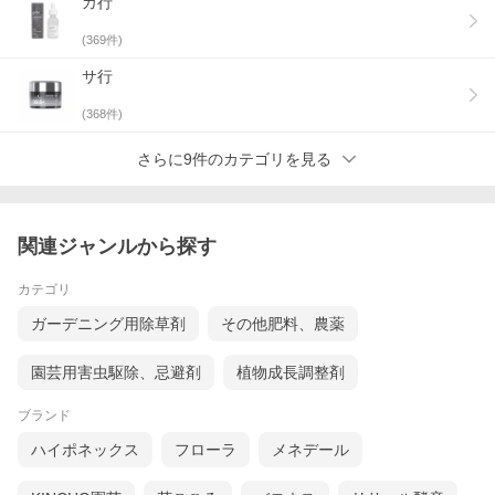
カ行
(
369
件)
サ行
(
368
件)
さらに9件のカテゴリを見る
関連ジャンルから探す
カテゴリ
ガーデニング用除草剤
その他肥料、農薬
園芸用害虫駆除、忌避剤
植物成長調整剤
ブランド
ハイポネックス
フローラ
メネデール