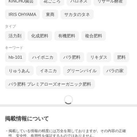
KINCHO園芸
花ごころ
バロネス
リサール酵産
IRIS OHYAMA
東商
サカタのタネ
タイプ
活力剤
化成肥料
有機肥料
複合肥料
キーワード
hb-101
ハイポニカ
バラ肥料
リキダス
肥料
りゅうあん
イネニカ
グリーンパイル
バラの家
バラ肥料 プレミアローズオーガニック肥料
掲載情報について
・掲載している情報の精度には万全を期しておりますが、その内容の正確
性、安全性、有用性を保証するものではありません。