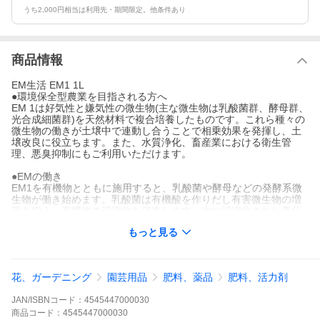
うち2,000円相当は利用先・期間限定。他条件あり
商品情報
EM生活 EM1 1L
●環境保全型農業を目指される方へ
EM 1は好気性と嫌気性の微生物(主な微生物は乳酸菌群、酵母群、
光合成細菌群)を天然材料で複合培養したものです。これら種々の
微生物の働きが土壌中で連動し合うことで相乗効果を発揮し、土
壌改良に役立ちます。また、水質浄化、畜産業における衛生管
理、悪臭抑制にもご利用いただけます。
●EMの働き
EM1を有機物とともに施用すると、乳酸菌や酵母などの発酵系微
生物が働き始めます。乳酸菌は有機酸を作りだし有害微生物の増
殖を抑え、有機物の可溶化を促進します。次に可溶化された養分
を元に酵母がアミノ酸やアルコールを作り出します。このような
もっと見る
微生物の連動が次々起こり、土壌中や葉面の微生物を活性化さ
せ、植物の周りの微生物相を豊かにします。
●主な使用方法
花、ガーデニング
園芸用品
肥料、薬品
肥料、活力剤
【日常管理に】
[種子処理]2,000倍希釈液に30分ほど浸し、陰干し後定植します。
JAN/ISBNコード：
4545447000030
[定植]2,000倍の希釈液に浸し、定植します。
[水やり]1,000倍に薄めて水やりをします。
商品
コード：
4545447000030