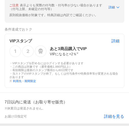
ご注意
表示よりも実際の付与数・付与率が少ない場合があります
詳細
（付与上限、未確定の付与等）
原則税抜価格が対象です。特典詳細は内訳でご確認ください。
条件達成でおトク
VIPスタンプ
詳細
あと
3
商品購入でVIP
VIPになると+
2
％
※
・VIPスタンプを貯めるにはログインする必要があります
・この商品は対象です（通常価格1,980円以上）
・有効期限は最新のスタンプ獲得から60日間です
・当ストアのVIPスタンプが終了、もしくは付与条件や特典倍率等が変更される場合
があります
※
利用先・期間限定
7日以内に発送（お取り寄せ販売）
※休業日は発送されません。
詳細を見る
お届け日指定可