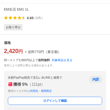
EM生活 EM1 1L
4.60
（
5
件
）
お取り寄せ
価格
2,420
円
+ 送料
770
円
（
東京都
）
同一ストア3,980円以上で
送料無料
対象商品を見る
条件により送料が異なる場合があります。
全額PayPay残高で支払い&LINEと連携で
内訳
獲得
5
%
（
111
pt）
獲得のうち4.5%は
利用先・期間限定
ログインして確認