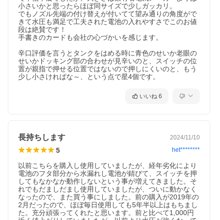
小さいかと思ったらほぼ同サイズで少しガッカリ。

でもノズル先端の付け替えが付いてて望み通りの角度がで
きて水圧も満足で工夫された電池の入れやすさでこのお値
段は絶賛です！

手書きのカードも会社の心づかいを感じます。

辛口評価を言うとタンクをはめる時に青色のせいか老眼の
せいかドッキング部の合わせが見辛いのと、スイッチの位
置が親指で押せる位置ではないので押しにくいのと、もう
少し小さければな～、という点で星4個です。
いいね
6
長持ちします
2024/11/10
5
het********
以前こちらを購入し使用していましたが、経年劣化により
電池のフタ部分から水漏れし電池が錆びて、スイッチを押
してもなかなか動作しないという事が増えてきました。そ
れでもだましだまし使用していましたが、ついに動かなく
なったので、また買う事にしました。前の購入が2019年の
2月だったので、ほぼ毎日使用しても5年半以上はもちまし
た。充分頑張ってくれたと思います。前と比べて1,000円