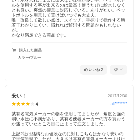
い！水を入れたままに出来ない仕様が多い中、ペットボト
ルを使用する事が出来るのは最高！使うたびに給水しなく
とも良い。突然の便意に対応している。ありがたい。ペッ
トボトルを用意して置けばいつでも大丈夫。

唯一改良して欲しい点は、スイッチ。手探りで操作する時
若干わかりにくい。慣れれば解消する問題かもしれない
が。

かなり満足できる商品です。
購入した商品
カラー/ブルー
いいね
2
安い！
2017/12/30
4
alt********
某有名電気メーカーの物を使用してましたが、角度と強の
弱い水圧に不満があり、某有名便器メーカーの方を買おう
か迷っていたところ目に止まって注文しました。

上記2社は結構なお値段なのに対しこちらはかなり安いの
で半信半疑でしたが、大きさは某有名電気メーカーよりは