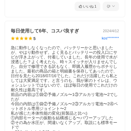
いいね
1
毎日使用して6年、コスパ良すぎ
2024/4/12
5
kos********
急に動作しなくなったので、バッテリーかと思いました
が、やはり動作せず。よく見るとバッテリーの投入口にサ
ビが浮き上がって、付着していました。長年の使用で水が
浸透した？よく考えたら、時々スイッチが入りませんでし
た。自分で修理できる訳もなく、即購入履歴からポチりし
ました。最初の商品の箱と明細書を保存してあったので、
日付を見たら2018/07/16でした。これだけ活躍したら私と
しては大変満足です。と言うのも、我が家のトイレは、ウ
ォシュレットではないので、ほぼ毎日の使用でこれだけの
耐久性は最高です。

前品の内容は①袋②予備ノズル〜1③アルカリ電池〜2でし
たが

今回の内部は①袋②予備ノズル〜2③アルカリ電池〜2④ペ
ットボトル専用ジョイント〜2

私が感じた本体性能の変化(前製品と比べ)

①内部モーターの振動を結構感じる〜パワーアップした

②その為か水圧が、間違いなくアップ。取説にも標準モー
ドで
