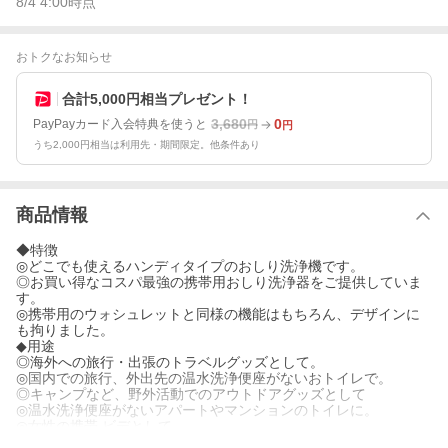
8/4 4:00
時点
おトクなお知らせ
合計5,000円相当プレゼント！
3,680
0
PayPayカード入会特典を使うと
円
円
うち2,000円相当は利用先・期間限定。他条件あり
商品情報
◆特徴
◎どこでも使えるハンディタイプのおしり洗浄機です。
◎お買い得なコスパ最強の携帯用おしり洗浄器をご提供していま
す。
◎携帯用のウォシュレットと同様の機能はもちろん、デザインに
も拘りました。
◆用途
◎海外への旅行・出張のトラベルグッズとして。
◎国内での旅行、外出先の温水洗浄便座がないおトイレで。
◎キャンプなど、野外活動でのアウトドアグッズとして
◎温水洗浄便座がないアパートやマンションのトイレに。
◎女性の携帯 ビデとして。
◎災害時、避難場所の仮設トイレでの防災グッズとして。