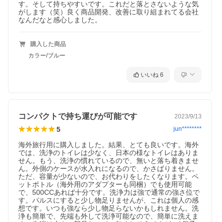
す。そして持ちやすいです。これだと落とさないような気
がします（笑）良く商品開発、改善に取り組まれてる会社
なんだなと感心しました。
購入した商品
カラー/ブルー
いいね
6
コンパクトで持ち運びが可能です
2023/9/13
5
jun********
海外旅行用に購入しました。結果、とても良いです。海外
では、洗浄のトイレは少なく、日本の様なトイレはありま
せん。もう、洗浄の慣れているので、無いと落ち着きませ
ん。外側のケースが水入れになるので、かさばりません。
ただ、容量が少ないので、お代わりをしたくなります。ペ
ットボトル（海外用のアダプターも同梱）でも使用可能
で、500CCあれば十分です。洗浄力は強で通常の強さ位で
す。パルスにすると少し物足りませんが、これは個人の感
想です。いつも強なら少し物足らないかもしれません。洗
浄も簡単で、先端も外して洗浄可能なので、簡単に洗えま