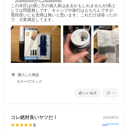
　204ml/minから240ml/min

この水圧は(感じ方の個人差はあるかもしれませんが)私と
しては問題無しです。キャンプや旅行はもちろんですが、
普段使いにも支障は無いと思います。これだけ頑張ったの
で、大変満足してます。
購入した商品
カラー/ブラック
いいね
6
コレ絶対良いヤツだ！
2024/8/31
5
out********