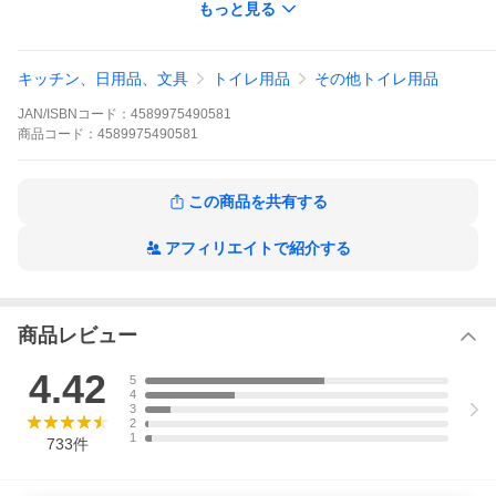
もっと見る
◎赤ちゃんのやわらかいおしりの洗浄に。
◎お年寄り、体の不自由な方の介護用品として。
◎ペット用品として。
◎他にもポータブルな便利グッズとして。
キッチン、日用品、文具
トイレ用品
その他トイレ用品
◆便利な使い方
◎ノズルを付け替えると様々な方向へ噴射することが可能。赤ち
JAN/ISBNコード：
4589975490581
ゃんのおしりや、介護などに使用することができます。
◎海、山、キャンプ地などの水道がない場所ではペットボトルに
商品
コード：
4589975490581
水を入れて一緒に持ち歩けば、場所を問わず、お尻をシャワシャ
ワっと洗浄することができます。
◎狭いトイレでも立てて置くことが可能ですので、キャンピング
この商品を共有する
カーなどの簡易トイレや携帯トイレと併用して使うと、便利で
す。
アフィリエイトで紹介する
商品レビュー
4.42
5
4
3
2
1
733
件