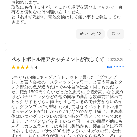
お勧めします。

取説にも有りますが、とにかく場所を選びませんので一台
有ると便利なのは間違いありません。

とりあえず2週間、電池交換はして無い事もご報告してお
きます。
いいね
32
ペットボトル用アタッチメントが欲しくて
2023/2/25
4
taa********
3年ぐらい前にヤマダアウトレットで買った「グランプ
レ」と言う会社の「スティックシャワー」と言う商品とタ
ンク部分の色が違うだけで本体自体は全く同じものだっ
た。確か1500円ぐらいだったと思うので随分高いなと思う
けどパナソニックなどの他の同様の商品も数年前に比べて
ビックリするぐらい値上がりしているので仕方がないのか
な。グランプレのが壊れたわけではなくペットボトル用ア
タッチメントが欲しかっただけなのでかなり痛い。まあ本
体はいつかグランプレが壊れた時の予備としてとっておき
ます。アマゾンなどを見ていると同じっぽい商品が他にも
あるしカシムラあたりのも同じ製品かも。製品自体に不満
はありません。パナの200も持っていますが水の勢いはわ
ずかにこちらのほうが強いくらいでなんら劣るところはあ