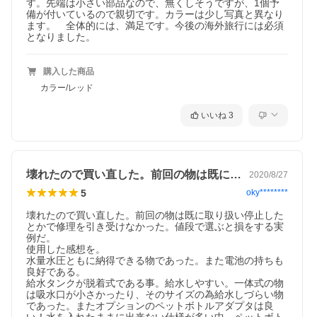
す。先端は小さい部品なので、無くしそうですが、1個予
備が付いているので親切です。カラーは少し写真と異なり
ます。　全体的には、満足です。今後の海外旅行には必須
となりました。
購入した商品
カラー/レッド
いいね
3
壊れたので買い直した。前回の物は既に取…
2020/8/27
5
oky********
壊れたので買い直した。前回の物は既に取り扱い停止した
とかで修理を引き受けなかった。値段で選ぶと損をする実
例だ。

使用した感想を。

水量水圧ともに納得できる物であった。また電池の持ちも
良好である。

給水タンクが脱着式である事。給水しやすい。一体式の物
は吸水口が小さかったり、そのサイズの為給水しづらい物
であった。またオプションのペットボトルアダプタは良