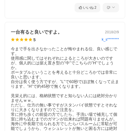
いいね
2
一台有ると良いですよ。
2018/2/9
5
k_s********
今まで手を出さなかったことが悔やまれる位、良い感じで
す。

使用感に関してはそれぞれによるところが大きいのです
が、個人的には据え置き型の”中”でこちらの”H”でしょう
か。

ポータブルということを考えると十分どころかでは非常に
良いと思います。

自分は長く使う方ですが、”L”で60秒でほぼ無くなって止ま
ります、”H”で約45秒で無くなります。

見栄え的には、格納状態ですと知らない人には絶対分かり
ませんｗｗ。

ただし、仕方の無い事ですがスタンバイ状態ですとそれな
りに大きくなりますのでご注意を。

常に持ち歩くの前提の方でしたら、手洗い場で補充して個
室に持ち込むまでのガマンが出来れば問題有りませんが。

海外に中長期で出られる方でしたらバスルームに常駐が可
能でしょうから、ウォシュレットが無いと困る方には絶対