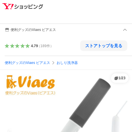
便利グッズのViaes ビアエス
ストアトップを見る
4.79
（
189
件
）
便利グッズのViaes ビアエス
おしり洗浄器
1
/
23