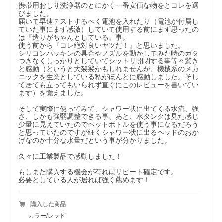
携帯用おしり洗浄器のとにかく一番安価な物をとコレを選
びました。

届いて早速テストするべく電池を入れたり（電池が付属し
ていた事にまず感激）していて使用する前にまず思ったの
は『造りがちゃんとしている』事。

使う前から『コレ絶対良いヤツだ！』と思いました。

シリコンパッキンの具合やノズルを動かしてみた時のガタ
つきなくしっかりとしていてシットリ開閉する事等々驚き
と感動（というと大袈裟かもしれませんが、機械系のメカ
ニックを生業としている私がほんとに感動しました。そし
て居ても立ってもいられず直ぐにこのレビューを書いてい
ます）を覚えました。

そして実際に使ってみて、シャワー状に出てくる水流、強
さ、しかも強弱調整できる事、あと、水タンクは見た感じ
少量に見えていたのでペットボトルを使う事になるだろう
と思っていたのですが細くシャワー状に出るヘッドのおか
げなのか十分な水量だという事が分かりました。

久々に工業製品で感動しました！

もしまた購入する機会が有ればリピート確定です。

必要としている人が居れば強く薦めます！
購入した商品
カラー/レッド