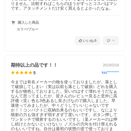
りません。比較すればこちらのほうがずっとコスパはマシ
です。アタッチメントだけ安く買えるとよかったなぁ。
購入した商品
カラー/ブルー
いいね
6
期待以上の品です！！
2019/2/18
5
kaz********
今までは有名メーカーの物を使っておりましたが、落とし
て破損してしまい（実は以前も落として破損）どれを購入
するか物色しておりました。安いのはすぐ壊れそうだなぁ
なんて思ってましたが、皆さんのレビュー見ると意外に高
評価（笑）色も3色あるし良さげなので購入しました。早
速使ってみましたが、中々どうしていいじゃないです
か！！コンパクトに収納出来るのもいいですし、なにより
噴射の力も強すぎず弱すぎず丁度いいです。ボタン押して
ワンタッチで噴射するのもいいですし（某メーカーのは押
し続けとかないといけない）ノズルの方向を付け替えれる
のもいいですね。自分は最初の状態の逆で使っておりま