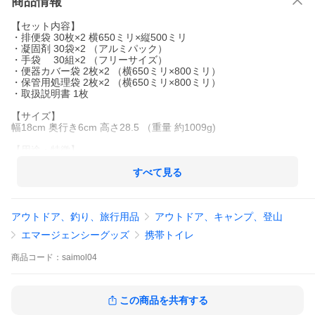
商品情報
【セット内容】
・排便袋 30枚×2 横650ミリ×縦500ミリ
・凝固剤 30袋×2 （アルミパック）
・手袋 30組×2 （フリーサイズ）
・便器カバー袋 2枚×2 （横650ミリ×800ミリ）
・保管用処理袋 2枚×2 （横650ミリ×800ミリ）
・取扱説明書 1枚
【サイズ】
幅18cm 奥行き6cm 高さ28.5 （重量 約1009g)
【用途・特徴】
SAIMOL トイレの備えは緊急災害時に水なしで直ぐに使える簡易
トイレセットです。
すべて見る
コンパクトなパッケージで収納場所を選ばず、家庭用の備蓄にお
勧めです。
ドライブ中の渋滞・アウトドア・介護等でもご使用いただけま
アウトドア、釣り、旅行用品
アウトドア、キャンプ、登山
す。
エマージェンシーグッズ
携帯トイレ
■検索でよくご確認いただくワード（商品説明ではありません）
商品
コード：
saimol04
災害用トイレセット 災害用トイレ凝固剤 災害用トイレ段ボール
災害用トイレ15年 防災用トイレ 簡易トイレ 災害用 介護用
コンパクト長期保存 防災セットトイレ 防臭袋 凝固剤 凝集剤
携帯トイレ災害時 断水時 アウトドア コンパクト長期保存
この商品を共有する
防災セットトイレ 防災トイレ 防災バッグ