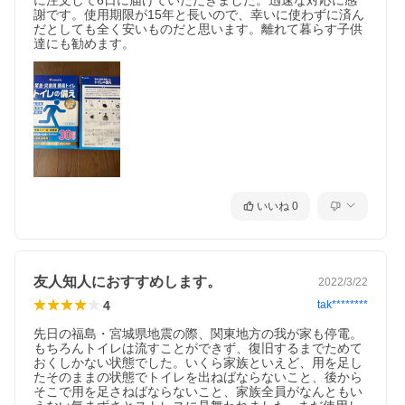
に注文して6日に届けていただきました。迅速な対応に感
謝です。使用期限が15年と長いので、幸いに使わずに済ん
だとしても全く安いものだと思います。離れて暮らす子供
達にも勧めます。
いいね
0
友人知人におすすめします。
2022/3/22
4
tak********
先日の福島・宮城県地震の際、関東地方の我が家も停電。
もちろんトイレは流すことができず、復旧するまでためて
おくしかない状態でした。いくら家族といえど、用を足し
たそのままの状態でトイレを出ねばならないこと、後から
そこで用を足さねばならないこと、家族全員がなんともい