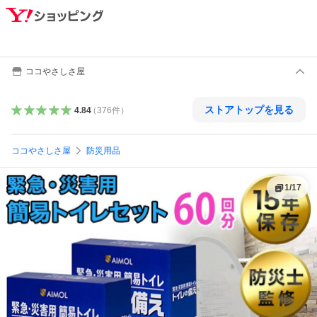
ココやさしさ屋
ストアトップを見る
4.84
（
376
件
）
ココやさしさ屋
防災用品
1
/
17