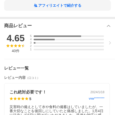
アフィリエイトで紹介する
■使用場所
災害時 緊急時 被災時 非常時 防災時 渋滞時 断水時 キャンプ
商品レビュー
4.65
5
4
3
2
1
40
件
レビュー一覧
レビュー内容
（口コミ）
これ絶対必要です！
2024/1/18
5
vvw********
災害時の備えとして水や食料の備蓄はしていましたが、一
番大切なことを後回しにしていたと痛感しました。1月4日