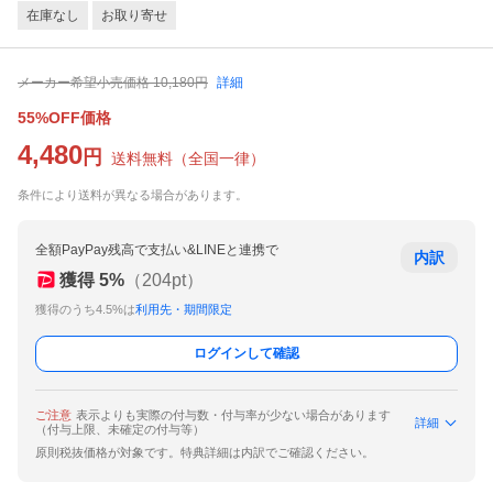
在庫なし
お取り寄せ
メーカー希望小売価格
10,180
円
詳細
55%OFF価格
4,480
円
送料無料
（
全国一律
）
条件により送料が異なる場合があります。
全額PayPay残高で支払い&LINEと連携で
内訳
獲得
5
%
（
204
pt）
獲得のうち4.5%は
利用先・期間限定
ログインして確認
ご注意
表示よりも実際の付与数・付与率が少ない場合があります
詳細
（付与上限、未確定の付与等）
原則税抜価格が対象です。特典詳細は内訳でご確認ください。