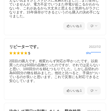
えない気まずさとストレスに見舞われました...まだ使用し
ていませんが、電力不足でいつまた停電が起こるかわから
ない今、これがあるから大丈夫と思えると気持ちがラクに
なります。15年保存ができるというのも購入の決め手にな
りました。
いいね
1
リピーターです。
2022/7/2
5
shu********
2回目の購入です。相変わらず対応が早かったです。以前
買ったのは50回の品物だったのですが、それでは足らない
と思い、100回分のを頼むつもりでした。しかし品切れの
為60回分の物を頼みました。他社と比べると、手袋がつい
ているのが良いと思います。これで災害にも対応できると
安心しています。
いいね
1