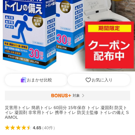
おまかせ比較
お気に入り
対象
災害用トイレ 簡易トイレ 60回分 15年保存 トイレ 凝固剤 防災ト
イレ 凝固剤 非常用トイレ 携帯トイレ 防災士監修 トイレの備え S
AIMOL
4.65
（
40
件
）