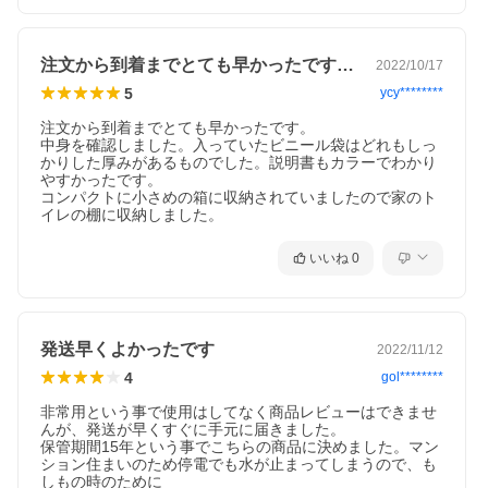
注文から到着までとても早かったです。中…
2022/10/17
5
ycy********
注文から到着までとても早かったです。

中身を確認しました。入っていたビニール袋はどれもしっ
かりした厚みがあるものでした。説明書もカラーでわかり
やすかったです。

コンパクトに小さめの箱に収納されていましたので家のト
イレの棚に収納しました。
いいね
0
発送早くよかったです
2022/11/12
4
gol********
非常用という事で使用はしてなく商品レビューはできませ
んが、発送が早くすぐに手元に届きました。

保管期間15年という事でこちらの商品に決めました。マン
ション住まいのため停電でも水が止まってしまうので、も
しもの時のために