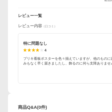
総合
レビュー一覧
レビュー内容
（口コミ）
特に問題なし
4
ブリキ看板ポスターを色々揃えていますが、他のものに
みもなく早く届きましたし、飾るのに何ら支障ありませ
商品Q&A
(
0
件)