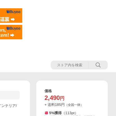
価格
2,490
円
+ 送料
185
円
（
全国一律
）
インテリア/
5
%獲得
（
113
pt）