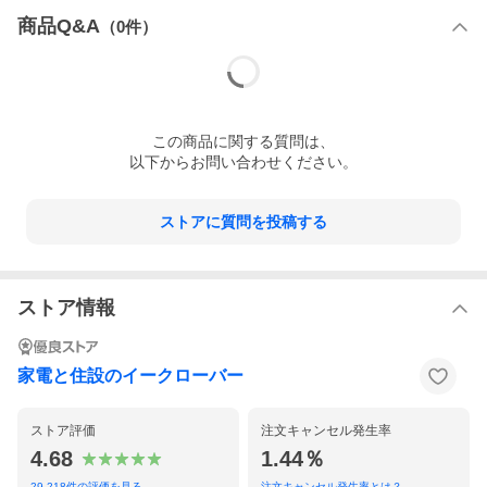
い。
商品Q&A
（
0
件）
有効開口寸法：幅969mm × 高さ1,769mm
有効室内寸法：幅1,739mm × 高さ1,803mm × 奥行757mm
床面積：1.62m2（0.49坪）
重 量：142kg
必要ブロック：6コ（別途）
この
商品
に関する質問は、
以下からお問い合わせください。
■標準
・棚板1809-BK-L型 4枚
（棚板高さ調整は10cm間隔）
ストアに質問を投稿する
・アンカープレート、転倒防止金具付
ストア情報
家電と住設のイークローバー
ストア評価
注文キャンセル発生率
4.68
1.44％
29,218
件の評価を見る
注文キャンセル発生率とは？