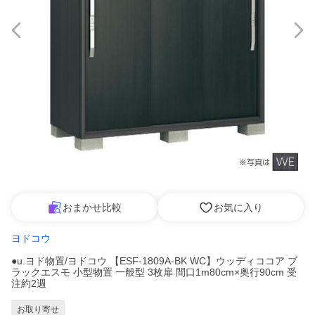
おまかせ比較
お気に入り
ヨドコウ
●u.ヨド物置/ヨドコウ 【ESF-1809A-BK WC】ウッディココア ブ
ラックエスモ 小型物置 一般型 3枚扉 間口1m80cm×奥行90cm 受
注約2週
お取り寄せ