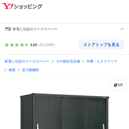
家電と住設のイークローバー
ストアトップを見る
4.68
（
29,218
件
）
家電と住設のイークローバー
その他住宅設備
外構・エクステリア
物置
淀川製鋼所
1
/
3