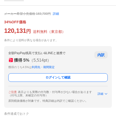
メーカー希望小売価格
183,700
円
詳細
34%OFF価格
120,131
円
送料無料
（
東京都
）
条件により送料が異なる場合があります。
全額PayPay残高で支払い&LINEと連携で
内訳
獲得
5
%
（
5,514
pt）
獲得のうち4.5%は
利用先・期間限定
ログインして確認
ご注意
表示よりも実際の付与数・付与率が少ない場合があります
詳細
（付与上限、未確定の付与等）
原則税抜価格が対象です。特典詳細は内訳でご確認ください。
条件達成でおトク