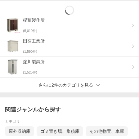
稲葉製作所
(
5,010
件)
田窪工業所
(
1,590
件)
淀川製鋼所
(
1,525
件)
さらに2件のカテゴリを見る
関連ジャンルから探す
カテゴリ
屋外収納庫
ゴミ置き場、集積庫
その他物置、車庫