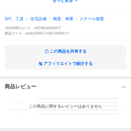
もっと見る
DIY、工具
住宅設備
物置、車庫
スチール物置
JAN/ISBNコード：
4979816635477
商品
コード：
yodo250917-030-000017-l
この商品を共有する
アフィリエイトで紹介する
在庫状況：
受注生産品
(納期約2週間)
商品レビュー
※こちらの商品はメーカー直送品となります。※こちらの商品は代
引きでのお取り扱いはできません。ご入金確認後のお手配です。
-.--
5
※九州への配送の場合、別途追加送料￥10000がかかります。
4
この
商品
に関するレビューはありません
3
2
※個人宅は受付しておりません。ご注文の際は法人名をご記載く
1
-
件
ださい。
●画像は代表型番のイメージになります。
型番通りの手配になりますので（色・形等）確認の上ご注文下さ