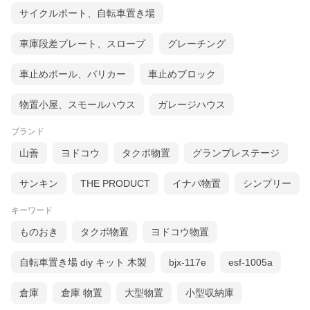
サイクルポート、自転車置き場
車庫段差プレート、スロープ
グレーチング
車止めポール、バリカー
車止めブロック
物置小屋、スモールハウス
ガレージハウス
ブランド
山善
ヨドコウ
タクボ物置
グランプレステージ
サンキン
THE PRODUCT
イナバ物置
シンプリー
キーワード
ものおき
タクボ物置
ヨドコウ物置
自転車置き場 diy キット 木製
bjx-117e
esf-1005a
倉庫
倉庫 物置
大型物置
小型収納庫