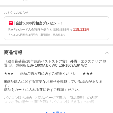
おトクなお知らせ
合計5,000円相当プレゼント！
120,131
115,131
PayPayカード入会特典を使うと
円
円
うち2,000円相当は利用先・期間限定。他条件あり
商品情報
《総合賞受賞/18年連続ベストストア賞》 外構・エクステリア 物
置 淀川製鋼所 ESF 1809A BK WC ESF1809ABK WC
★★★---- 商品ご購入前に必ずご確認ください ----★★★
※商品購入に関する重要なお報せを掲載している場合がありま
す。
商品をカートに入れる前に必ずご確認ください。
パソコン版の場合 ⇒ 商品ページ下部の「商品説明」の内容
スマホ版の場合 ⇒ 商品情報「パソコン版で見る」の内容
★★★------★★★------★★★------★★★------★★★