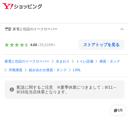
家電と住設のイークローバー
ストアトップを見る
4.68
（
29,219
件
）
家電と住設のイークローバー
水まわり
トイレ設備
便器・タンク
洋風便器
組み合わせ便器・タンク
LIXIL
配送に関するご注意 ※夏季休業につきまして：8/11～
8/16迄当店休業となります。
1
/
5