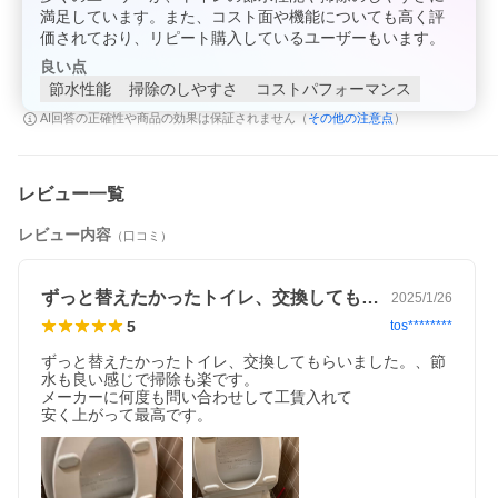
アメージュ便器リトイレなら、同梱のワイドアジャスターで排水
満足しています。また、コスト面や機能についても高く評
芯を120、200〜580mmの範囲で調整可能。
価されており、リピート購入しているユーザーもいます。
多くの既設床排水便器から交換ができます。
※既存便器の排水芯が551〜580mmの場合は便器を前に出しての
良い点
施工となります。
節水性能
掃除のしやすさ
コストパフォーマンス
※詳細はメーカーカタログ等をご確認ください。
その他の注意点
AI回答の正確性や商品の効果は保証されません（
）
■既設の給水取出位置によっては別途部材が必要な場合がありま
レビュー一覧
す。メーカーカタログ記載の給水位置対応範囲にてご確認くださ
い。
レビュー内容
（口コミ）
■変換アダプターCF-200ADは、同梱となります。
■排水芯551〜580mmの場合、便器を1〜30mm前に出しての施工
になります。
■排水芯200mmの排水鉛管との接続で75鉛管の場合はCF-4AW(別
ずっと替えたかったトイレ、交換してもら…
2025/1/26
売品)、100鉛管の場合はCF-4W(別売品)を別途手配ください。
5
tos********
ずっと替えたかったトイレ、交換してもらいました。、節
水も良い感じで掃除も楽です。

メーカーに何度も問い合わせして工賃入れて

安く上がって最高です。