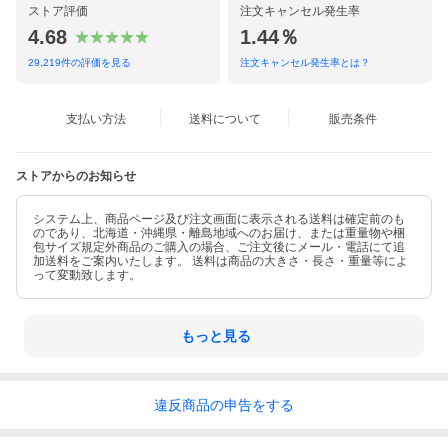
ストア評価
注文キャンセル発生率
4.68
1.44％
29,219
件の評価を見る
注文キャンセル発生率とは？
支払い方法
送料について
販売条件
ストアからのお知らせ
システム上、商品ページ及び注文画面に表示される送料は確定前のも
のであり、北海道・沖縄県・離島地域へのお届け、または重量物や梱
包サイズ規定外商品のご購入の場合、ご注文後にメール・電話にて追
加送料をご案内いたします。 送料は商品の大きさ・長さ・重量等によ
って変動致します。
もっと見る
違反
商品の
申告をする