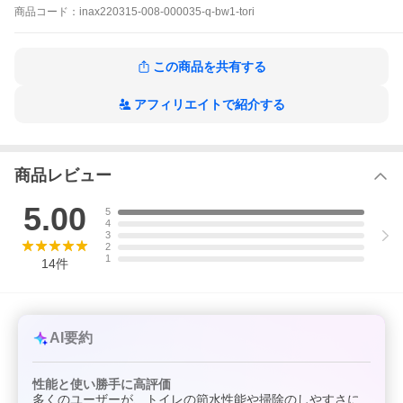
商品
コード：
inax220315-008-000035-q-bw1-tori
この商品を共有する
アフィリエイトで紹介する
商品レビュー
在庫状況：
お取り寄せ品(詳しくはこちらをクリック)
5.00
※こちらの商品はメーカー直送品となります。※こちらの商品は代
5
引きでのお取り扱いはできません。ご入金確認後のお手配です。
4
3
2
※こちらの商品は、便器とタンクのセットです。(便座は別売)
1
14
件
アメージュ便器 リトイレ ECO5
・パワーストリーム洗浄
・防露便器
・大型便座
AI要約
・洗浄水量(大：5L・小：3.8L)
アクアセラミック床排水(Sトラップ)
一般地 手洗付
性能と使い勝手に高評価
多くのユーザーが、トイレの節水性能や掃除のしやすさに