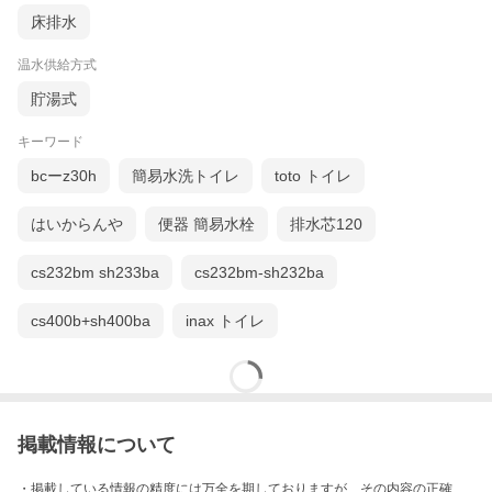
床排水
温水供給方式
貯湯式
キーワード
bcーz30h
簡易水洗トイレ
toto トイレ
はいからんや
便器 簡易水栓
排水芯120
cs232bm sh233ba
cs232bm-sh232ba
cs400b+sh400ba
inax トイレ
掲載情報について
・掲載している情報の精度には万全を期しておりますが、その内容の正確