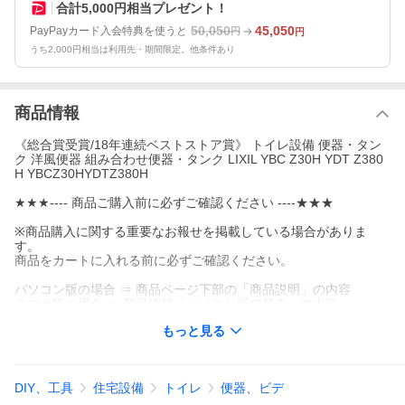
合計5,000円相当プレゼント！
50,050
45,050
PayPayカード入会特典を使うと
円
円
うち2,000円相当は利用先・期間限定。他条件あり
商品情報
《総合賞受賞/18年連続ベストストア賞》 トイレ設備 便器・タン
ク 洋風便器 組み合わせ便器・タンク LIXIL YBC Z30H YDT Z380
H YBCZ30HYDTZ380H
★★★---- 商品ご購入前に必ずご確認ください ----★★★
※商品購入に関する重要なお報せを掲載している場合がありま
す。
商品をカートに入れる前に必ずご確認ください。
パソコン版の場合 ⇒ 商品ページ下部の「商品説明」の内容
スマホ版の場合 ⇒ 商品情報「パソコン版で見る」の内容
もっと見る
★★★------★★★------★★★------★★★------★★★
DIY、工具
住宅設備
トイレ
便器、ビデ