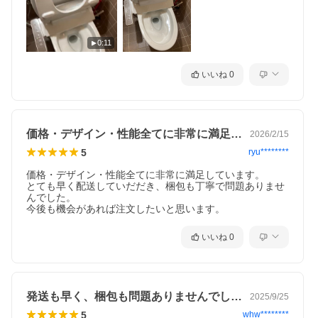
0:11
いいね
0
価格・デザイン・性能全てに非常に満足し…
2026/2/15
5
ryu********
価格・デザイン・性能全てに非常に満足しています。

とても早く配送していだだき、梱包も丁寧で問題ありませ
んでした。

今後も機会があれば注文したいと思います。
いいね
0
発送も早く、梱包も問題ありませんでした…
2025/9/25
5
whw********