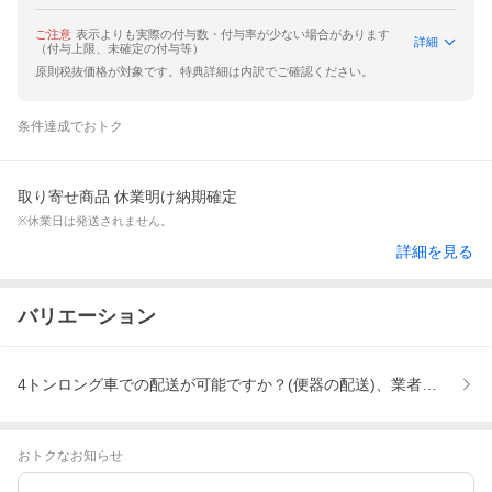
ご注意
表示よりも実際の付与数・付与率が少ない場合があります
詳細
（付与上限、未確定の付与等）
原則税抜価格が対象です。特典詳細は内訳でご確認ください。
条件達成でおトク
取り寄せ商品 休業明け納期確定
※休業日は発送されません。
詳細を見る
バリエーション
4トンロング車での配送が可能ですか？(便器の配送)、業者便の大型
おトクなお知らせ