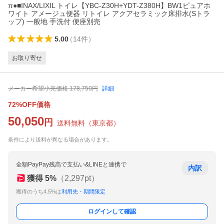
π●■INAX/LIXIL トイレ【YBC-Z30H+YDT-Z380H】BW1ピュアホ
ワイト アメージュ便器 リトイレ アクアセラミック床排水(Sトラ
ップ) 一般地 手洗付 便座別売
5.00
（
14
件
）
お取り寄せ
メーカー希望小売価格
178,750
円
詳細
72%OFF価格
50,050
円
送料無料
（
東京都
）
条件により送料が異なる場合があります。
全額PayPay残高で支払い&LINEと連携で
内訳
獲得
5
%
（
2,297
pt）
獲得のうち4.5%は
利用先・期間限定
ログインして確認