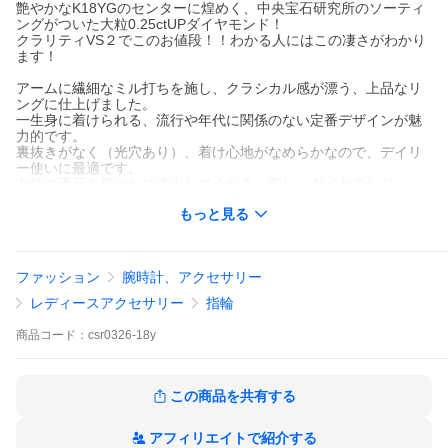
艶やかなK18YGのセンターに煌めく、中央宝石研究所のソーティ
ングがついた大粒0.25ctUPダイヤモンド！
クラリティVS２でこのお値段！！わかる人にはこの凄さがわかり
ます！
アームに繊細なミル打ちを施し、クラシカル感が漂う、上品なリ
ングに仕上げました。
一生身に着けられる、流行や年代に関係のない定番デザインが魅
力的です。
裏抜きがなく（光穴あり）、着け心地がなめらかなので、デイリ
ー使いに最適です。
女性の手元を華やかに演出してくれる、美しいダイヤモンド。
毎日のスタイルをワンランクアップさせてくれます。
もっと見る
二人のきずなをつなぐブライダルリングに。
また、記念日・誕生日のプレゼントにどうぞ。
ファッション
腕時計、アクセサリー
送料無料/代引手数料無料/保証書
レディースアクセサリー
指輪
材質:K18イエローゴールド
商品
コード：
csr0326-18y
石:天然ダイヤモンド K-VS2-GOOD以上 1p 約 0.25ct以上
最大幅:約 5.0mm
その他：中央宝石研究所ソーティング付
刻印有料 (税込 2,200円)
この商品を共有する
鑑定書はついていません(別途 5,500円で作成可能)
ご希望のサイズが選択肢にない場合もご相談ください。
アフィリエイトで紹介する
トレンドを意識したフラットなデザイン。ダイヤ パヴェ エタニテ