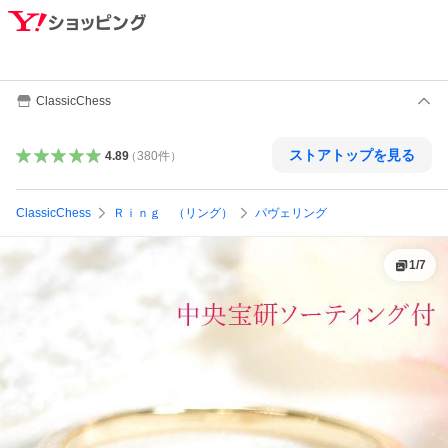
ClassicChess
ストアトップを見る
4.89
（
380
件
）
ClassicChess
Ｒｉｎｇ （リング）
パヴェリング
1
/
7