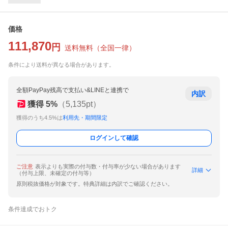
価格
111,870
円
送料無料
（
全国一律
）
条件により送料が異なる場合があります。
全額PayPay残高で支払い&LINEと連携で
内訳
獲得
5
%
（
5,135
pt）
獲得のうち4.5%は
利用先・期間限定
ログインして確認
ご注意
表示よりも実際の付与数・付与率が少ない場合があります
詳細
（付与上限、未確定の付与等）
原則税抜価格が対象です。特典詳細は内訳でご確認ください。
条件達成でおトク