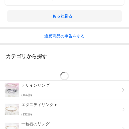
もっと見る
違反
商品の
申告をする
カテゴリから探す
デザインリング
(
164
件)
エタニティリング▼
(
132
件)
一粒石のリング