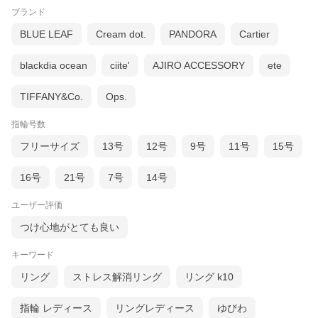
ブランド
BLUE LEAF
Cream dot.
PANDORA
Cartier
blackdia ocean
ciite'
AJIRO ACCESSORY
ete
TIFFANY&Co.
Ops.
指輪号数
フリーサイズ
13号
12号
9号
11号
15号
16号
21号
7号
14号
ユーザー評価
つけ心地がとても良い
キーワード
リング
ストレス解消リング
リング k10
指輪 レディース
リングレディース
ゆびわ