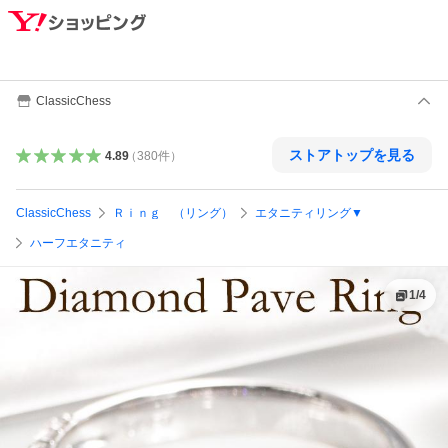
ClassicChess
ストアトップを見る
4.89
（
380
件
）
ClassicChess
Ｒｉｎｇ （リング）
エタニティリング▼
ハーフエタニティ
1
/
4