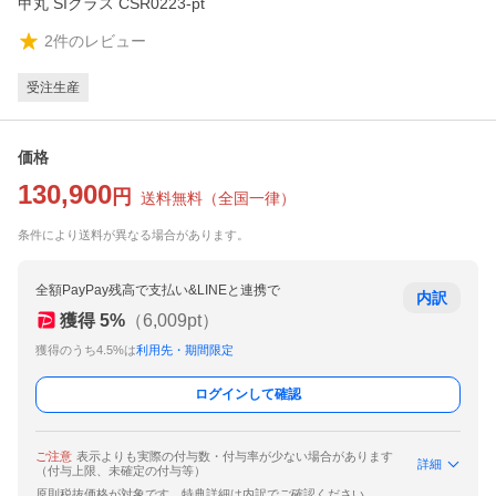
甲丸 SIクラス CSR0223-pt
2
件のレビュー
受注生産
価格
130,900
円
送料無料
（
全国一律
）
条件により送料が異なる場合があります。
全額PayPay残高で支払い&LINEと連携で
内訳
獲得
5
%
（
6,009
pt）
獲得のうち4.5%は
利用先・期間限定
ログインして確認
ご注意
表示よりも実際の付与数・付与率が少ない場合があります
詳細
（付与上限、未確定の付与等）
原則税抜価格が対象です。特典詳細は内訳でご確認ください。