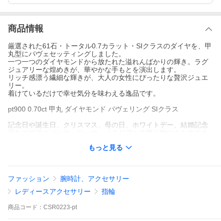
商品情報
厳選された61石・トータル0.7カラット・SIクラスのダイヤを、甲
丸型にパヴェセッティングしました。
一つ一つのダイヤモンドから放たれた溢れんばかりの輝き。ラグ
ジュアリーな煌めきが、華やかな手もとを演出します。
リッチ感漂う繊細な輝きが、大人の女性にぴったりな贅沢ジュエ
リー。
着けているだけで幸せ気分を味わえる逸品です。
pt900 0.70ct 甲丸 ダイヤモンド パヴェリング SIクラス
記念日や誕生日、クリスマス、母の日、ホワイトデー、結婚記念
日などのアニバーサーリーや、メモリアルの贈り物にもおすすめ
です。
もっと見る
送料無料/代引手数料無料/品質保証書
材質:プラチナ900
ファッション
腕時計、アクセサリー
石:天然ダイヤモンド SIクラス 61p 合計 約 0.7ct
最大幅:約 3.5mm
レディースアクセサリー
指輪
アーム:最小幅 約 3.0mm
優美なキラメキ。パヴェダイヤ。
商品
コード：
CSR0223-pt