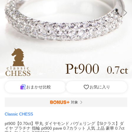
おまかせ比較
お気に入り
対象
Classic CHESS
pt900【0.70ct】甲丸 ダイヤモンド パヴェリング【SIクラス】ダ
イヤ プラチナ 指輪 pt900 pave 0.7カラット 人気 上品 豪華 0.7ct