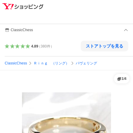
ClassicChess
ストアトップを見る
4.89
（
380
件
）
ClassicChess
Ｒｉｎｇ （リング）
パヴェリング
1
/
4