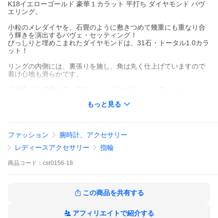
K18イエローゴールド 豪華１カラット 平打ち ダイヤモンド パヴ
エリング。
小粒のメレダイヤを、石畳のように敷きつめて幾重にも重なり合
う輝きを演出するパヴェ・セッティング！
びっしりと埋めこまれたダイヤモンドは、31石・トータル1.0カラ
ット！
リングの内側には、裏張りを施し、角は丸く仕上げていますので
着け心地も滑らかです。
石の見える範囲が広い平打ちタイプはボリューム感いっぱい。
あふれんばかりの輝きと重厚な存在感で、手もとを華やかに演出
もっと見る
します。
K18YG 平打ち パヴェ ダイヤ リング 1.0ct
ファッション
腕時計、アクセサリー
*------------------------------------------------------*
【送料無料】【代引手数料無料】【保証書】
レディースアクセサリー
指輪
*------------------------------------------------------*
商品
コード：
csr0156-18
材質 ：K18イエローゴールド
石 ：天然ダイヤモンド 31p 合計 約 1.00ctUP
最大幅：約 5.5mm
■ラグジュアリーな輝き！
この商品を共有する
ボリューム感いっぱい
アフィリエイトで紹介する