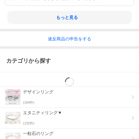
もっと見る
違反
商品の
申告をする
カテゴリから探す
デザインリング
(
164
件)
エタニティリング▼
(
132
件)
一粒石のリング