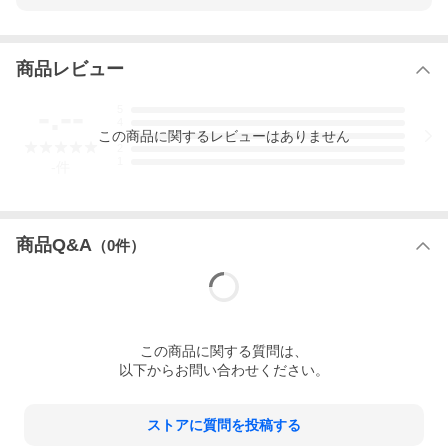
豪華１カラットのパヴエリング！
着け心地も滑らかな
角丸仕上げ♪
商品レビュー
☆平打ちタイプのすっきりフォルム☆
-.--
5
4
この
商品
に関するレビューはありません
3
2
1
-
件
商品Q&A
（
0
件）
この
商品
に関する質問は、
以下からお問い合わせください。
ストアに質問を投稿する