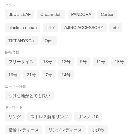
ブランド
BLUE LEAF
Cream dot.
PANDORA
Cartier
blackdia ocean
ciite'
AJIRO ACCESSORY
ete
TIFFANY&Co.
Ops.
指輪号数
フリーサイズ
13号
12号
9号
11号
15号
16号
21号
7号
14号
ユーザー評価
つけ心地がとても良い
キーワード
リング
ストレス解消リング
リング k10
指輪 レディース
リングレディース
ゆびわ