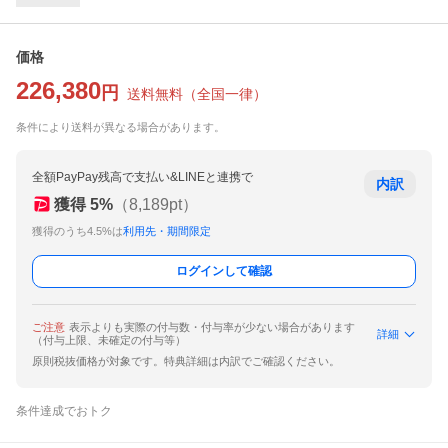
価格
226,380
円
送料無料
（
全国一律
）
条件により送料が異なる場合があります。
全額PayPay残高で支払い&LINEと連携で
内訳
獲得
5
%
（
8,189
pt）
獲得のうち4.5%は
利用先・期間限定
ログインして確認
ご注意
表示よりも実際の付与数・付与率が少ない場合があります
詳細
（付与上限、未確定の付与等）
原則税抜価格が対象です。特典詳細は内訳でご確認ください。
条件達成でおトク