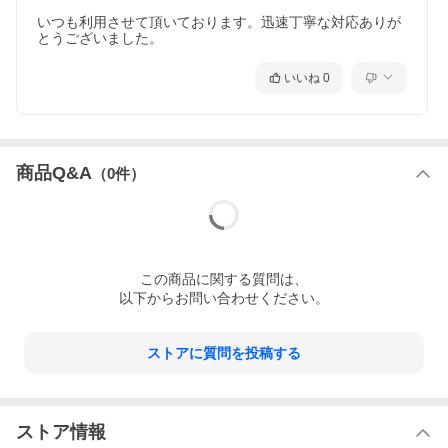
しています。
いつも利用させて頂いております。迅速丁寧な対応ありが
とうございました。
毎日のセルフケアに取り入れやすいよう、通気性や使いやす
いいね
0
さにも配慮したテープを採用しました。
気になる箇所に貼るだけのシンプルな使い方で、ご自身のペ
ースでお使いいただけます。
商品Q&A
（
0
件）
【こだわりの素材を配合】
クレイルケアテープには、以下の素材を配合しています。
この
商品
に関する質問は、
以下からお問い合わせください。
・イオンパウダー
・ブラックシリカ
ストアに質問を投稿する
・バドガシュタイン鉱石
・テラヘルツ鉱石
ストア情報
・有機ゲルマニウム