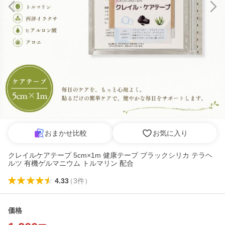
おまかせ比較
お気に入り
クレイルケアテープ 5cm×1m 健康テープ ブラックシリカ テラヘ
ルツ 有機ゲルマニウム トルマリン 配合
4.33
（
3
件
）
価格