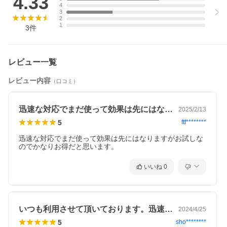
4.33
4
3
2
1
3
件
レビュー一覧
レビュー内容
（口コミ）
迅速な対応でまだ使って効果は先にはなり…
2025/2/13
5
ftf********
【クレイルケアテープとは】
迅速な対応でまだ使って効果は先にはなりますがお試しな
クレイルケアテープは、CLAILEwellnessオリジナルの健康テ
のでかなりお得だと思います。
ープです。
いいね
0
イオンパウダー、ブラックシリカ、バドガシュタイン鉱石、
テラヘルツ鉱石、有機ゲルマニウム、トルマリン、西洋イラ
いつも利用させて頂いております。迅速丁…
2024/4/25
クサ、ヒアルロン酸、アロエなどの素材をバランスよく配合
5
sho********