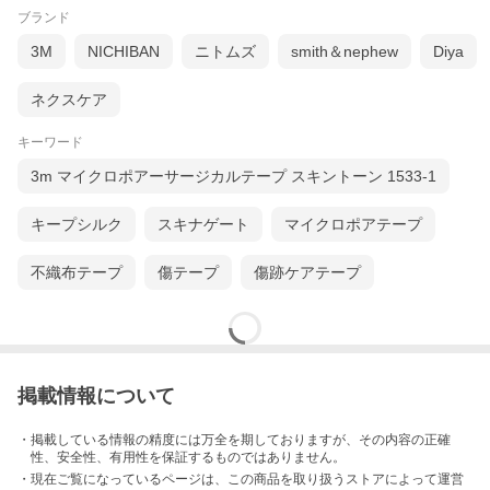
テープは引っ張らず、貼る部位の皮膚を軽く伸ばした状態で
ブランド
貼り付けてください。
3M
NICHIBAN
ニトムズ
smith＆nephew
Diya
※使用方法の画像もあわせてご確認ください。
ネクスケア
キーワード
【店長より】
3m マイクロポアーサージカルテープ スキントーン 1533-1
健康関連商品を長年取り扱う中で、毎日のセルフケアに取り
入れやすい健康テープを作りたいという思いから企画したの
キープシルク
スキナゲート
マイクロポアテープ
がクレイルケアテープです。
不織布テープ
傷テープ
傷跡ケアテープ
素材選びや使いやすさにこだわり、当店オリジナル商品とし
てお届けしています。
まずは気になる箇所に貼ってお試しください。
掲載情報について
【商品仕様】
・掲載している情報の精度には万全を期しておりますが、その内容の正確
性、安全性、有用性を保証するものではありません。
商品名：クレイルケアテープ
・現在ご覧になっているページは、この
商品
を取り扱うストアによって運営
サイズ：幅5cm × 長さ1m