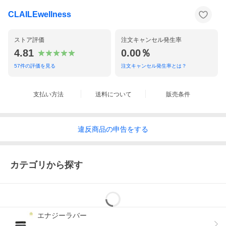
・トルマリン
CLAILEwellness
・西洋イラクサ
・ヒアルロン酸
ストア評価
注文キャンセル発生率
・アロエ
4.81
0.00％
57
件の評価を見る
注文キャンセル発生率とは？
素材選びからこだわり、毎日のセルフケアにお役立ていただ
けるテープを目指しました。
支払い方法
送料について
販売条件
【使いやすさへのこだわり】
違反
商品の
申告をする
〇 通気性があり、肌になじみやすいテープを採用
〇 撥水処理により汗や水に配慮した仕様
カテゴリから探す
〇 お好みの長さにカットして使用可能
〇 重ね貼りも可能
〇 誰でも簡単に貼りやすいシンプル設計
エナジーラバー