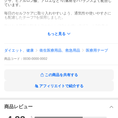
クサ、ヒアルロン酸、アロエなと?の素材をハ?ランスよく配合し
ています。
毎日のセルフケアに取り入れやすいよう、通気性や使いやすさに
も配慮したテーフ?を採用しました。
気になる箇所に貼るた?けのシンフ?ルな使い方て?、こ?自身の
ヘ?ースて?お使いいたた?けます。
もっと見る
首・肩・腰・背中・腕・ひし?・ひさ?・ふくらはき?・足首・足裏
なと?、気になる箇所にこ?使用いたた?けます。
ダイエット、健康
衛生医療用品、救急用品
医療用テープ
商品
コード：
0030-0000-0002
【配送について】
本商品は特別送料無料商品て?す。
そのため、他の商品との同梱は承っておりません。
こ?注文の際は本商品のみて?お申し込みくた?さいますようお願い
この商品を共有する
いたします。
アフィリエイトで紹介する
商品レビュー
5