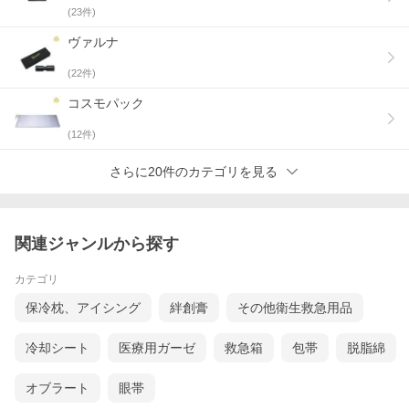
(
23
件)
【さまざまな部位に】
ヴァルナ
首・肩・腰・背中・腕・ひじ・ひざ・ふくらはぎ・足首・足
裏など、気になる箇所にご使用いただけます。
(
22
件)
コスモパック
(
12
件)
さらに20件のカテゴリを見る
関連ジャンルから探す
カテゴリ
保冷枕、アイシング
絆創膏
その他衛生救急用品
冷却シート
医療用ガーゼ
救急箱
包帯
脱脂綿
オブラート
眼帯