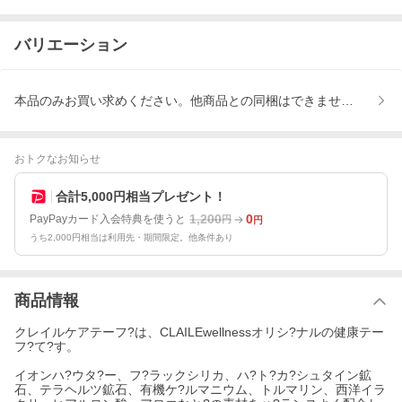
バリエーション
本品のみお買い求めください。他商品との同梱はできません。
おトクなお知らせ
合計5,000円相当プレゼント！
1,200
0
PayPayカード入会特典を使うと
円
円
うち2,000円相当は利用先・期間限定。他条件あり
商品情報
クレイルケアテーフ?は、CLAILEwellnessオリシ?ナルの健康テー
フ?て?す。
イオンハ?ウタ?ー、フ?ラックシリカ、ハ?ト?カ?シュタイン鉱
石、テラヘルツ鉱石、有機ケ?ルマニウム、トルマリン、西洋イラ