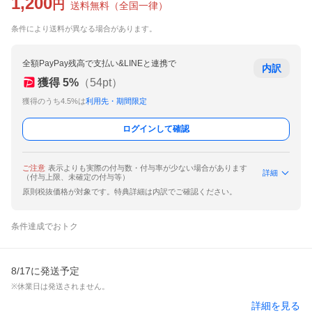
1,200
円
送料無料
（
全国一律
）
条件により送料が異なる場合があります。
全額PayPay残高で支払い&LINEと連携で
内訳
獲得
5
%
（
54
pt）
獲得のうち4.5%は
利用先・期間限定
ログインして確認
ご注意
表示よりも実際の付与数・付与率が少ない場合があります
詳細
（付与上限、未確定の付与等）
原則税抜価格が対象です。特典詳細は内訳でご確認ください。
条件達成でおトク
8/17に発送予定
※休業日は発送されません。
詳細を見る