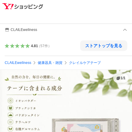
CLAILEwellness
ストアトップを見る
4.81
（
57
件
）
CLAILEwellness
健康器具・雑貨
クレイルケアテープ
1
/
1