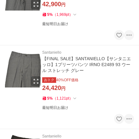
42,900
円
5
%
（
1,969
pt
）
最短明日お届け
Santaniello
【FINAL SALE】SANTANIELLO【サンタニエ
ッロ】1プリーツパンツ IRNO E2489 93 ウー
ル ストレッチ グレー
おトク
40
%OFF価格
24,420
円
5
%
（
1,121
pt
）
最短明日お届け
Santaniello