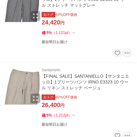
ル ストレッチ マットグレー
おトク
40
%OFF価格
24,420
円
5
%
（
1,121
pt
）
最短明日お届け
Santaniello
【FINAL SALE】SANTANIELLO【サンタニエ
ッロ】1プリーツパンツ IRNO E3323 10 ウー
ル リネン ストレッチ ベージュ
おトク
40
%OFF価格
26,400
円
5
%
（
1,212
pt
）
最短明日お届け