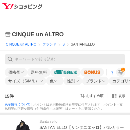
CINQUE un ALTRO
CINQUE un ALTRO
ブランド
S
SANTANIELLO
1
価格帯
送料無料
すべての条
サイズ（S/M/L）
色
性別
ブランド
カテゴリ
15
件
おすすめ順
表示
表示情報について
｜ポイントは原則税抜価格を基準に付与されます｜ポイント・支
払額等の正確な情報（付与条件・上限等）はカートをご確認ください
Santaniello
SANTANIELLO【サンタニエッロ】バルカラー