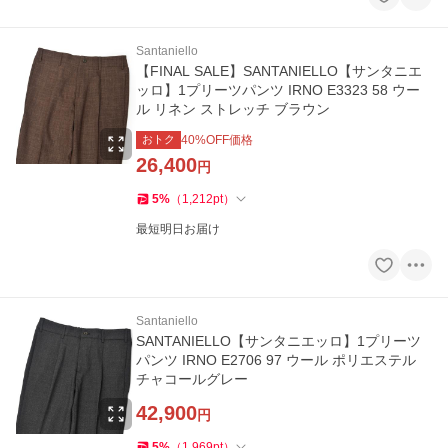
Santaniello
【FINAL SALE】SANTANIELLO【サンタニエ
ッロ】1プリーツパンツ IRNO E3323 58 ウー
ル リネン ストレッチ ブラウン
おトク
40
%OFF価格
26,400
円
5
%
（
1,212
pt
）
最短明日お届け
Santaniello
SANTANIELLO【サンタニエッロ】1プリーツ
パンツ IRNO E2706 97 ウール ポリエステル
チャコールグレー
42,900
円
5
%
（
1,969
pt
）