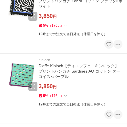
プリントハンカチ Zebra コットン ブラック×ホ
ワイト
3,850
円
5
%
（
176
pt
）
12時までの注文で当日発送（休業日を除く）
Kinloch
Dieffe Kinloch【ディエッフェ・キンロック】
プリントハンカチ Sardines AO コットン ター
コイズ×パープル
3,850
円
5
%
（
176
pt
）
12時までの注文で当日発送（休業日を除く）