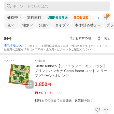
1
価格帯
送料無料
すべての条
色
性別
分類
タイプ
本体/詰め替え
ブラ
84
件
おすすめ順
表示
表示情報について
｜ポイントは原則税抜価格を基準に付与されます｜ポイント・支
払額等の正確な情報（付与条件・上限等）はカートをご確認ください
Kinloch
Dieffe Kinloch【ディエッフェ・キンロック】
プリントハンカチ Como forest コットン リー
フグリーン×オレンジ
3,850
円
5
%
（
176
pt
）
12時までの注文で当日発送（休業日を除く）