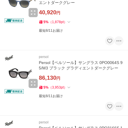
エントダークグレー
40,920
円
5
%
（
1,878
pt
）
最短8/11お届け
persol
Persol【ペルソール】サングラス 0PO0064S 9
5/M3 ブラック グラディエントダークグレー
86,130
円
5
%
（
3,953
pt
）
最短8/11お届け
persol