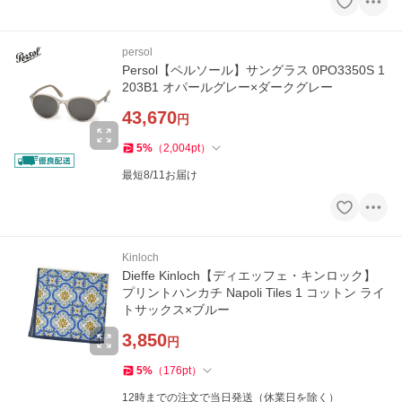
persol
Persol【ペルソール】サングラス 0PO3350S 1
203B1 オパールグレー×ダークグレー
43,670
円
5
%
（
2,004
pt
）
最短8/11お届け
Kinloch
Dieffe Kinloch【ディエッフェ・キンロック】
プリントハンカチ Napoli Tiles 1 コットン ライ
トサックス×ブルー
3,850
円
5
%
（
176
pt
）
12時までの注文で当日発送（休業日を除く）