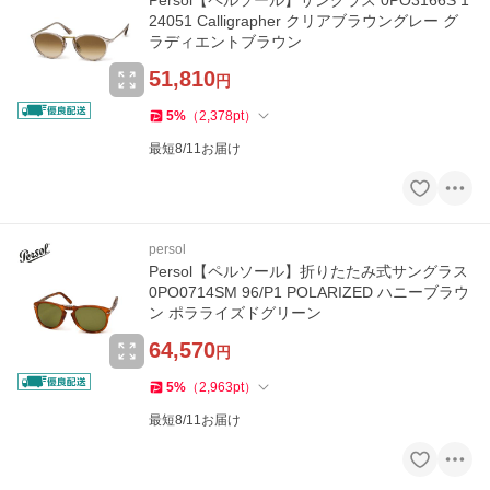
Persol【ペルソール】サングラス 0PO3166S 1
24051 Calligrapher クリアブラウングレー グ
ラディエントブラウン
51,810
円
5
%
（
2,378
pt
）
最短8/11お届け
persol
Persol【ペルソール】折りたたみ式サングラス
0PO0714SM 96/P1 POLARIZED ハニーブラウ
ン ポラライズドグリーン
64,570
円
5
%
（
2,963
pt
）
最短8/11お届け