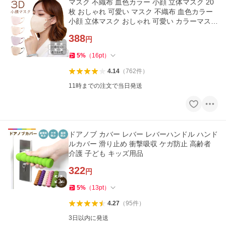
マスク 不織布 血色カラー 小顔 立体マスク 20
枚 おしゃれ 可愛い マスク 不織布 血色カラー
小顔 立体マスク おしゃれ 可愛い カラーマスク
4層構造 レディース
388
円
5
%
（
16
pt
）
4.14
（
762
件
）
11時までの注文で当日発送
ドアノブ カバー レバー レバーハンドル ハンド
ルカバー 滑り止め 衝撃吸収 ケガ防止 高齢者
介護 子ども キッズ用品
322
円
5
%
（
13
pt
）
4.27
（
95
件
）
3日以内に発送