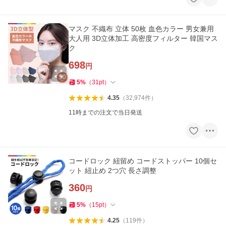
マスク 不織布 立体 50枚 血色カラー 男女兼用
大人用 3D立体加工 高密度フィルター 韓国マス
ク
698
円
5
%
（
31
pt
）
4.35
（
32,974
件
）
11時までの注文で当日発送
コードロック 紐留め コードストッパー 10個セ
ット 紐止め 2つ穴 長さ調整
360
円
5
%
（
15
pt
）
4.25
（
119
件
）