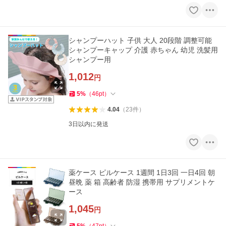
シャンプーハット 子供 大人 20段階 調整可能
シャンプーキャップ 介護 赤ちゃん 幼児 洗髪用
シャンプー用
1,012
円
5
%
（
46
pt
）
4.04
（
23
件
）
3日以内に発送
薬ケース ピルケース 1週間 1日3回 一日4回 朝
昼晩 薬 箱 高齢者 防湿 携帯用 サプリメントケ
ース
1,045
円