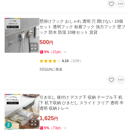
壁掛けフック おしゃれ 透明 穴 開けない 10個
セット 透明フック 粘着フック 強力フック 壁フ
ック 防水 防湿 10枚セット 賃貸
500
円
5
%
（
21
pt
）
4.10
（
10
件
）
3日以内に発送
引き出し 後付け デスク下 収納 テーブル下 机
下 机下収納 ひきだし スライド クリア 透明 半
透明 収納トレー
1,625
円
5
%
（
73
pt
）