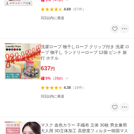
5
%
（
47
pt
）
4.69
（
67
件
）
3日以内に発送
洗濯ロープ 物干しロープ クリップ付き 洗濯 ロ
ープ 物干し ランドリーロープ 12個 ピンチ 旅
行 ホテル
637
円
5
%
（
28
pt
）
4.38
（
16
件
）
3日以内に発送
マスク 血色カラー 不織布 立体 30枚 男女兼用
大人用 3D立体加工 高密度フィルター韓国マス