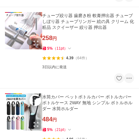
チューブ絞り器 歯磨き粉 軟膏押出器 チューブ
しぼり器 チューブリンガー 絵の具 クリーム 化
粧品 スクイーザー 絞り器 押出器
258
円
5
%
（
11
pt
）
4.39
（
64
件
）
3日以内に発送
水筒カバー ペットボトルカバー ボトルカバー
ボトルケース 2WAY 無地 シンプル ボトルホル
ダー 水筒ホルダー
484
円
5
%
（
21
pt
）