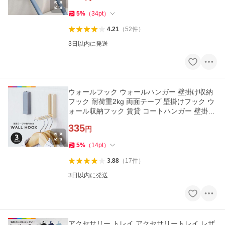
5
%
（
34
pt
）
4.21
（
52
件
）
3日以内に発送
ウォールフック ウォールハンガー 壁掛け収納
フック 耐荷重2kg 両面テープ 壁掛けフック ウ
ォール収納フック 賃貸 コートハンガー 壁掛け
フック
335
円
5
%
（
14
pt
）
3.88
（
17
件
）
3日以内に発送
アクセサリー トレイ アクセサリートレイ レザ