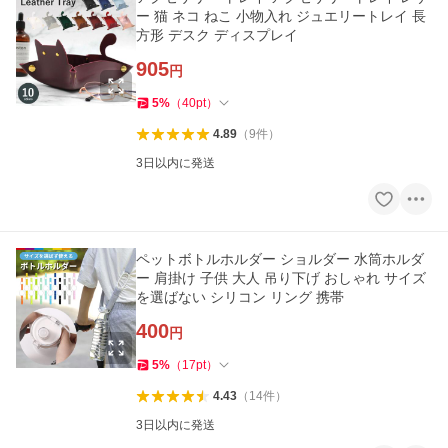
ー 猫 ネコ ねこ 小物入れ ジュエリートレイ 長
方形 デスク ディスプレイ
905
円
5
%
（
40
pt
）
4.89
（
9
件
）
3日以内に発送
ペットボトルホルダー ショルダー 水筒ホルダ
ー 肩掛け 子供 大人 吊り下げ おしゃれ サイズ
を選ばない シリコン リング 携帯
400
円
5
%
（
17
pt
）
4.43
（
14
件
）
3日以内に発送