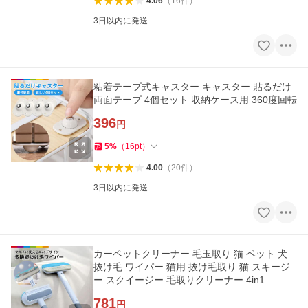
4.06
（
16
件
）
3日以内に発送
粘着テープ式キャスター キャスター 貼るだけ
両面テープ 4個セット 収納ケース用 360度回転
396
円
5
%
（
16
pt
）
4.00
（
20
件
）
3日以内に発送
カーペットクリーナー 毛玉取り 猫 ペット 犬
抜け毛 ワイパー 猫用 抜け毛取り 猫 スキージ
ー スクイージー 毛取りクリーナー 4in1
781
円