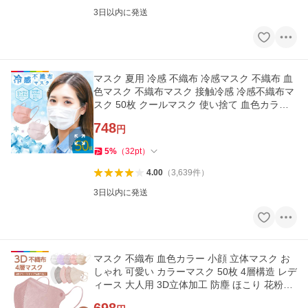
3日以内に発送
マスク 夏用 冷感 不織布 冷感マスク 不織布 血
色マスク 不織布マスク 接触冷感 冷感不織布マ
スク 50枚 クールマスク 使い捨て 血色カラー
三層構造 男女兼用
748
円
5
%
（
32
pt
）
4.00
（
3,639
件
）
3日以内に発送
マスク 不織布 血色カラー 小顔 立体マスク お
しゃれ 可愛い カラーマスク 50枚 4層構造 レデ
ィース 大人用 3D立体加工 防塵 ほこり 花粉対
策 ウイルス