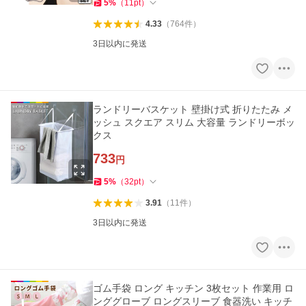
5
%
（
11
pt
）
4.33
（
764
件
）
3日以内に発送
ランドリーバスケット 壁掛け式 折りたたみ メ
ッシュ スクエア スリム 大容量 ランドリーボッ
クス
733
円
5
%
（
32
pt
）
3.91
（
11
件
）
3日以内に発送
ゴム手袋 ロング キッチン 3枚セット 作業用 ロ
ンググローブ ロングスリーブ 食器洗い キッチ