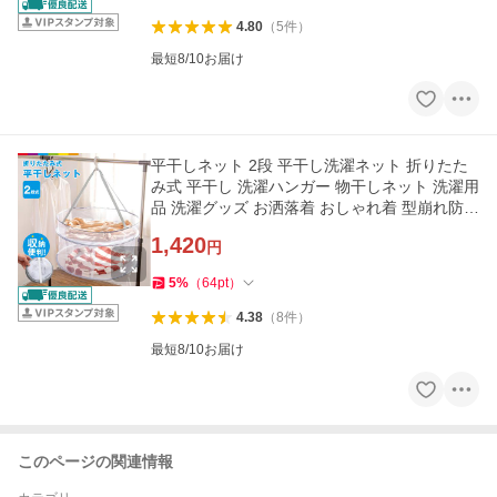
4.80
（
5
件
）
最短8/10お届け
平干しネット 2段 平干し洗濯ネット 折りたた
み式 平干し 洗濯ハンガー 物干しネット 洗濯用
品 洗濯グッズ お洒落着 おしゃれ着 型崩れ防止
折りたたみ
1,420
円
5
%
（
64
pt
）
4.38
（
8
件
）
最短8/10お届け
このページの関連情報