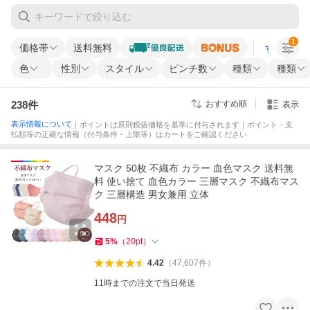
1
価格帯
送料無料
すべての条
色
性別
スタイル
ピンチ数
種類
種類
238
件
おすすめ順
表示
表示情報について
｜ポイントは原則税抜価格を基準に付与されます｜ポイント・支
払額等の正確な情報（付与条件・上限等）はカートをご確認ください
マスク 50枚 不織布 カラー 血色マスク 送料無
料 使い捨て 血色カラー 三層マスク 不織布マス
ク 三層構造 男女兼用 立体
448
円
5
%
（
20
pt
）
4.42
（
47,607
件
）
11時までの注文で当日発送