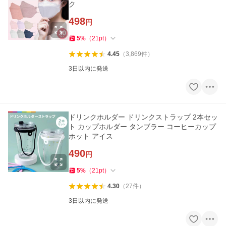
ク
498
円
5
%
（
21
pt
）
4.45
（
3,869
件
）
3日以内に発送
ドリンクホルダー ドリンクストラップ 2本セッ
ト カップホルダー タンブラー コーヒーカップ
ホット アイス
490
円
5
%
（
21
pt
）
4.30
（
27
件
）
3日以内に発送