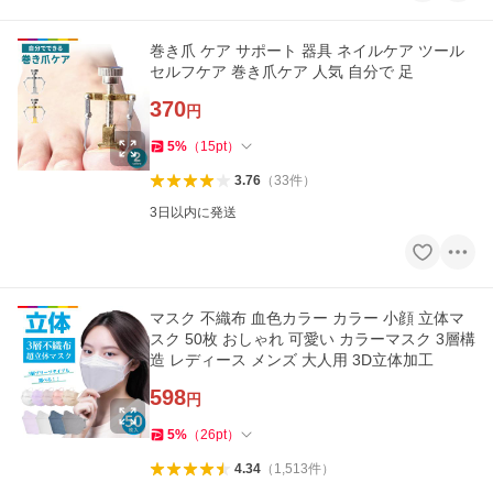
巻き爪 ケア サポート 器具 ネイルケア ツール
セルフケア 巻き爪ケア 人気 自分で 足
370
円
5
%
（
15
pt
）
3.76
（
33
件
）
3日以内に発送
マスク 不織布 血色カラー カラー 小顔 立体マ
スク 50枚 おしゃれ 可愛い カラーマスク 3層構
造 レディース メンズ 大人用 3D立体加工
598
円
5
%
（
26
pt
）
4.34
（
1,513
件
）