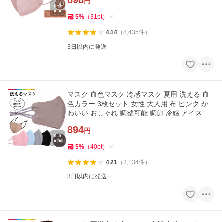
698
円
5
%
（
31
pt
）
4.14
（
8,435
件
）
3日以内に発送
マスク 血色マスク 冷感マスク 夏用 洗える 血
色カラー 3枚セット 女性 大人用 布 ピンク か
わいい おしゃれ 調整可能 調節 冷感 アイスシ
ルク
894
円
5
%
（
40
pt
）
4.21
（
3,134
件
）
3日以内に発送