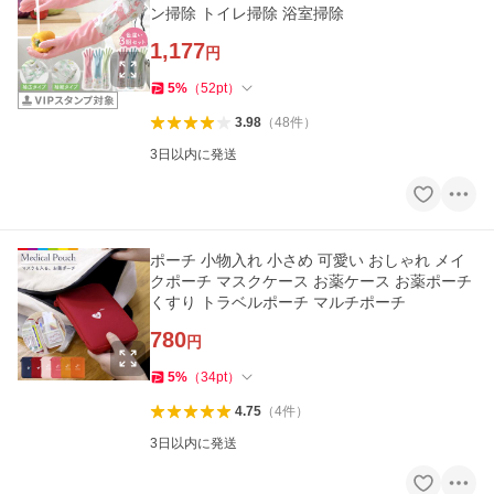
ン掃除 トイレ掃除 浴室掃除
1,177
円
5
%
（
52
pt
）
3.98
（
48
件
）
3日以内に発送
ポーチ 小物入れ 小さめ 可愛い おしゃれ メイ
クポーチ マスクケース お薬ケース お薬ポーチ
くすり トラベルポーチ マルチポーチ
780
円
5
%
（
34
pt
）
4.75
（
4
件
）
3日以内に発送