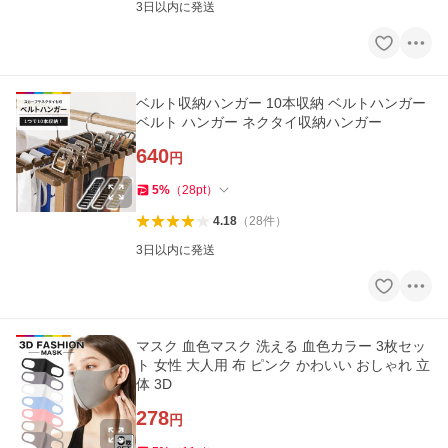
3日以内に発送
ベルト収納ハンガー 10本収納 ベルトハンガー
ベルト ハンガー ネクタイ収納ハンガー
640
円
5
%
（
28
pt
）
4.18
（
28
件
）
3日以内に発送
マスク 血色マスク 洗える 血色カラー 3枚セッ
ト 女性 大人用 布 ピンク かわいい おしゃれ 立
体 3D
278
円