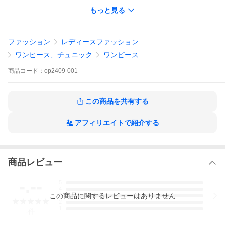
もっと見る
【検索ワード】
涼しい夏ワンピ リラックス カジュアル すっきり ゆった
り リゾート服 大人ワンピース 着やせ リゾートワンピ 涼
やか大人服 きれいなシルエット 両サイドポケット付 涼し
ファッション
レディースファッション
い 重ね着 春 夏 秋 ディース ワンピ 綿 綿１００％
コットン タナローン リバティ生地 リバティプリント 華や
ワンピース、チュニック
ワンピース
か 花柄 小花 植物 ボタニカル シンプル 着やせ きれい
なシルエット LIBERTY PRINT 大人服 アコレ acore
商品
コード：
op2409-001
【Ａライン袖付きワンピース】
・リバティプリントを使用した、楽ですずしくＡラインシルエッ
トのワンピース。
・涼しいデザインの風とおる夏ワンピ。
この商品を共有する
・半袖デザインだから１枚で楽しめるワンピース
アフィリエイトで紹介する
＜LIBERTY PRINT/リバティプリント使用大人服＞
【サイズ（cm）】
L：バスト118/ゆき丈81/着丈119
※平置きして測ったサイズです
商品レビュー
※商品により1〜2センチの誤差がある場合があります
※伸びない生地で、首元にファスナーやボタンはついていないデ
-.--
5
ザインです。
4
この
商品
に関するレビューはありません
3
2
［素材］
1
-
件
生地：コットン100％（国産リバティプリントタナローン生地）
国産リバティプリント柄名：ワイルドフラワーズ（カーキ系）