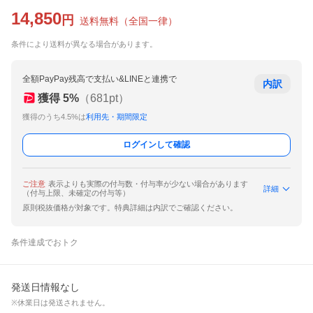
14,850
円
送料無料
（
全国一律
）
条件により送料が異なる場合があります。
全額PayPay残高で支払い&LINEと連携で
内訳
獲得
5
%
（
681
pt）
獲得のうち4.5%は
利用先・期間限定
ログインして確認
ご注意
表示よりも実際の付与数・付与率が少ない場合があります
詳細
（付与上限、未確定の付与等）
原則税抜価格が対象です。特典詳細は内訳でご確認ください。
条件達成でおトク
発送日情報なし
※休業日は発送されません。