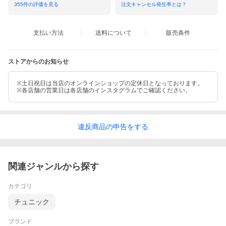
・1枚ですずしくリラックスコーデ。
355
件の評価を見る
注文キャンセル発生率とは？
・リボンをきゅっとさせることできれい系のコーデ。
リボンでスタイルを楽しめます！
支払い方法
送料について
販売条件
■やっぱりリバティタナローンの心地よさ
上質で高級生地として人気のリバティプリントタナローン生地。
薄手でコットンなのに、シルクのような手触りでさらさらとして
ストアからのお知らせ
着心地がよいことでも人気の生地です。
リバティプリントのタナローン生地は、デザインだけでなく、着
心地がよく、着るだけで外出が楽しくなります。
※土日祝日は当店のオンラインショップの定休日となっております。
※各店舗の営業日は各店舗のインスタグラムでご確認ください。
1年中いつも着たくなる服！としておつくりしました。
一度着たら虜になること間違いなし！
■軽くて小さくて乾きやすい♪
洗濯後も乾きやすいタナローン生地。
違反
商品の
申告をする
手軽に軽く持っていけるので旅行やお泊りのときのマストアイテ
ムです。
【LibertyPrintのタナローン生地】
関連ジャンルから探す
「タナローン」とは、非常に細い糸で編まれた上質な綿を使用し
たコットン生地で、リバティ・ファブリックスを代表する生地素
カテゴリ
材です。
横糸に100番手の糸・縦糸には70番手の糸を使用。
チュニック
シルクの光沢や肌触りをコットンで実現するためにリバティが独
自に開発しました。
ブランド