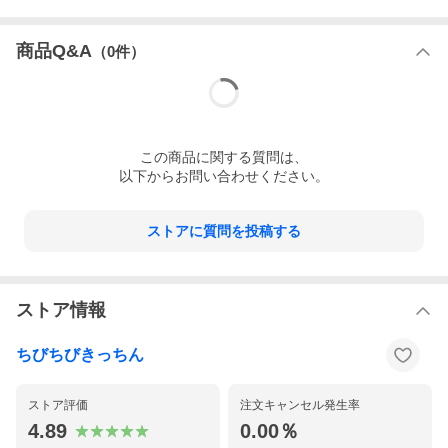
※モデル：身長163cm
※着用サイズ：L
※国内縫製
商品Q&A
（
0
件）
---------------------------------
裏地：なし
伸縮性：なし
ポケット：両サイド
生地厚み：薄手
ファスナー：なし
後ろボタン：なし
この
商品
に関する質問は、
以下からお問い合わせください。
※頭のサイズによって着づらい場合があります
※生地が薄いため1枚で使用する場合は、ペチコートなどをおすす
めします。
ストアに質問を投稿する
【商品ポイント】
■夏をおしゃれに涼しく過ごすためのＡラインのシルエットの半袖
ワンピース
ストア情報
すずしくて楽に着たい！という要望に応えたワンピースです。
生地を贅沢につかうことで、より美しいＡラインのワンピースに
なりました。
ちびちびきっちん
半袖だから、１枚で気軽に楽しめるワンピースになりました。
バスト回りや腕回りもゆとりがあるデザインなので、風が通る涼
しいワンピースです。
ストア評価
注文キャンセル発生率
◆コーデの提案
4.89
0.00％
付属のリボンでコーデを楽しむワンピースです。