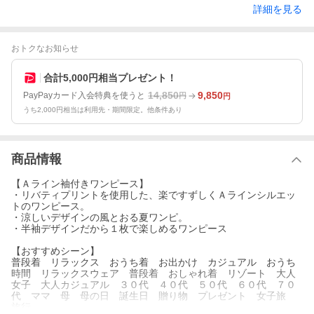
詳細を見る
おトクなお知らせ
合計5,000円相当プレゼント！
14,850
9,850
PayPayカード入会特典を使うと
円
円
うち2,000円相当は利用先・期間限定。他条件あり
商品情報
【Ａライン袖付きワンピース】
・リバティプリントを使用した、楽ですずしくＡラインシルエッ
トのワンピース。
・涼しいデザインの風とおる夏ワンピ。
・半袖デザインだから１枚で楽しめるワンピース
【おすすめシーン】
普段着 リラックス おうち着 お出かけ カジュアル おうち
時間 リラックスウェア 普段着 おしゃれ着 リゾート 大人
女子 大人カジュアル ３０代 ４０代 ５０代 ６０代 ７０
代 ママ 母 母の日 誕生日 贈り物 プレゼント 女子旅
旅行