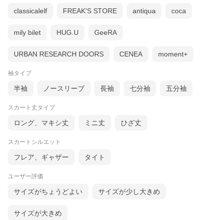
タナローン生地に使われている綿花は、繊維が通常の綿花よりも
長い、超長綿といわれる種類が使われているので、薄くて軽く、
classicalelf
FREAK'S STORE
antiqua
coca
織の密度が高くてしなやか。
豊かなドレープ性があり、柔らかな肌触りが特徴です。
mily bilet
HUG.U
GeeRA
【お手入れ方法】
・洗濯機での洗濯は、ネットにいれておしゃれ着洗いでお願いし
URBAN RESEARCH DOORS
CENEA
moment+
ます。
・干す時は、少し濡れた状態で陰干ししてください。
・濃色のものとは色移りをするかもしれませんので、他の物と分
袖タイプ
けて洗ってください。
半袖
ノースリーブ
長袖
七分袖
五分袖
【知っておいていただきたいこと】
・この商品は写真に掲載されている生地で縫製した洋服です。
スカート丈タイプ
・縫製は国内縫製工場にて行っております。
・実店舗とも在庫を共有している関係上、ご注文後に品切れの場
ロング、マキシ丈
ミニ丈
ひざ丈
合があります。
・染色ロット、ディスプレイ等視聴環境により、実際のカラーと
スカートシルエット
異なる場合があります。
フレア、ギャザー
タイト
ユーザー評価
サイズがちょうどよい
サイズが少し大きめ
サイズが大きめ