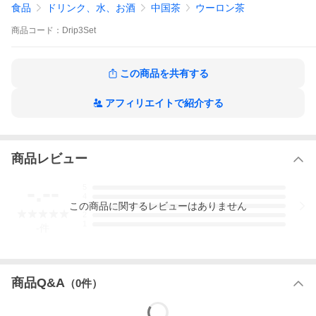
食品
ドリンク、水、お酒
中国茶
ウーロン茶
商品
コード：
Drip3Set
この商品を共有する
アフィリエイトで紹介する
商品レビュー
-.--
5
4
この
商品
に関するレビューはありません
3
2
1
-
件
商品Q&A
（
0
件）