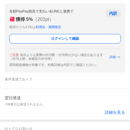
全額PayPay残高で支払い&LINEと連携で
内訳
獲得
5
%
（
202
pt）
獲得のうち4.5%は
利用先・期間限定
ログインして確認
ご注意
表示よりも実際の付与数・付与率が少ない場合があります
詳細
（付与上限、未確定の付与等）
原則税抜価格が対象です。特典詳細は内訳でご確認ください。
条件達成でおトク
翌日発送
※休業日は発送されません。
詳細を見る
おトクなお知らせ