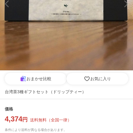
おまかせ比較
お気に入り
台湾茶3種ギフトセット（ドリップティー）
価格
4,374
円
送料無料
（
全国一律
）
条件により送料が異なる場合があります。