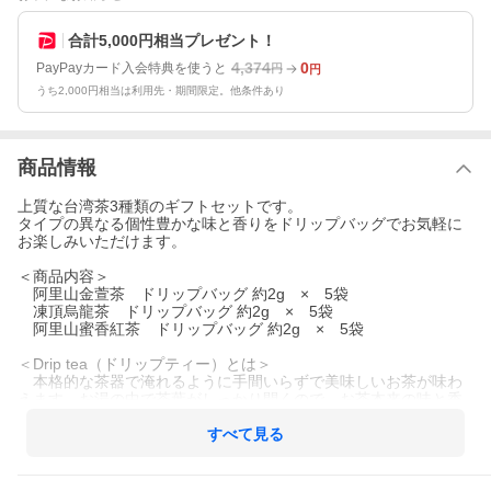
合計5,000円相当プレゼント！
4,374
0
PayPayカード入会特典を使うと
円
円
うち2,000円相当は利用先・期間限定。他条件あり
商品情報
上質な台湾茶3種類のギフトセットです。
タイプの異なる個性豊かな味と香りをドリップバッグでお気軽に
お楽しみいただけます。
＜商品内容＞
阿里山金萱茶 ドリップバッグ 約2g × 5袋
凍頂烏龍茶 ドリップバッグ 約2g × 5袋
阿里山蜜香紅茶 ドリップバッグ 約2g × 5袋
＜Drip tea（ドリップティー）とは＞
本格的な茶器で淹れるように手間いらずで美味しいお茶が味わ
えます。お湯の中で茶葉がしっかり開くので、お茶本来の味と香
りの成分を余すところなく抽出できます。一杯ごとにお湯をしっ
かり切れば3-4杯ほどお楽しみいただけます。
すべて見る