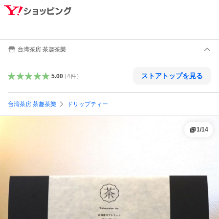
台湾茶房 茶趣茶樂
ストアトップを見る
5.00
（
4
件
）
台湾茶房 茶趣茶樂
ドリップティー
1
/
14