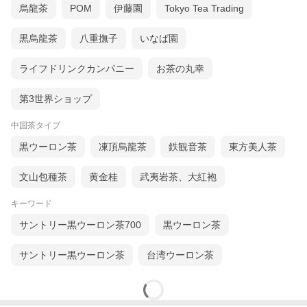
烏龍茶
POM
伊藤園
Tokyo Tea Trading
黒烏龍茶
八重撫子
いなば園
ライフドリンクカンパニー
お茶の丸幸
第3世界ショップ
中国茶タイプ
黒ウーロン茶
凍頂烏龍茶
鉄観音茶
東方美人茶
文山包種茶
黄金桂
武夷岩茶、大紅袍
キーワード
サントリー黒ウーロン茶700
黒ウーロン茶
サントリー黒ウーロン茶
台湾ウーロン茶