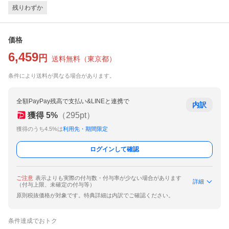
残りわずか
価格
6,459
円
送料無料
（
東京都
）
条件により送料が異なる場合があります。
全額PayPay残高で支払い&LINEと連携で
内訳
獲得
5
%
（
295
pt）
獲得のうち4.5%は
利用先・期間限定
ログインして確認
ご注意
表示よりも実際の付与数・付与率が少ない場合があります
詳細
（付与上限、未確定の付与等）
原則税抜価格が対象です。特典詳細は内訳でご確認ください。
条件達成でおトク