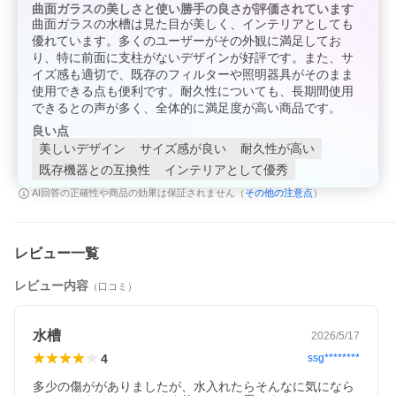
曲面ガラスの美しさと使い勝手の良さが評価されています
曲面ガラスの水槽は見た目が美しく、インテリアとしても
優れています。多くのユーザーがその外観に満足してお
り、特に前面に支柱がないデザインが好評です。また、サ
イズ感も適切で、既存のフィルターや照明器具がそのまま
使用できる点も便利です。耐久性についても、長期間使用
できるとの声が多く、全体的に満足度が高い商品です。
良い点
美しいデザイン
サイズ感が良い
耐久性が高い
既存機器との互換性
インテリアとして優秀
その他の注意点
AI回答の正確性や商品の効果は保証されません（
）
メーカー：ジェックス
レビュー一覧
フレーム式曲げガラス水槽です！
レビュー内容
（口コミ）
ＧＥＸ ラピレス ＲＶ６０ ６０×３０×３６ｃｍ ６０ｃｍ水
槽（単体）
対象
淡水・海水両用
特長
●温度変化に対する耐久試験に合格しているので安心してお
水槽
2026/5/17
使いいただけます。
4
ssg********
●コーナーのアールラインが美しい、高精度曲げガラス水槽
です。
多少の傷ががありましたが、水入れたらそんなに気になら
●水槽本体での販売ですので、観賞魚飼育、水草育生など照