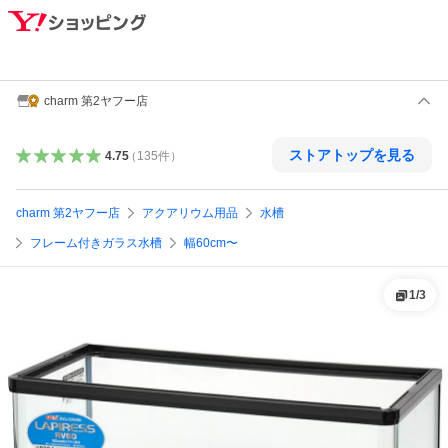
charm 第2ヤフー店
ストアトップを見る
4.75
（
135
件
）
charm 第2ヤフー店
アクアリウム用品
水槽
フレーム付きガラス水槽
幅60cm〜
1
/
3