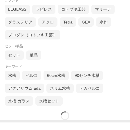
ブランド
LEGLASS
ラピレス
コトブキ工芸
マリーナ
グラステリア
アクロ
Tetra
GEX
水作
プログレ（コトブキ工芸）
セット/単品
セット
単品
キーワード
水槽
ペルコ
60cm水槽
90センチ水槽
アクアリウム ada
スリム水槽
デカペルコ
水槽 ガラス
水槽セット