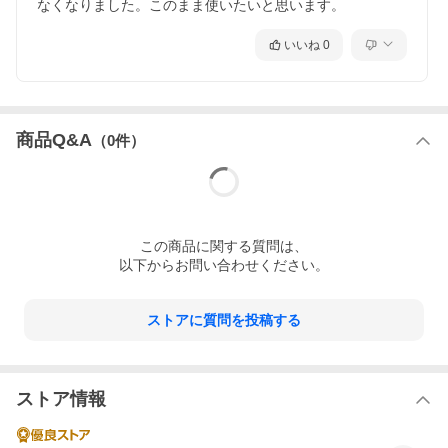
なくなりました。このまま使いたいと思います。
明やろ過をアレンジしてお好きなようにお楽しみいただけ
ます。
●シンプルで美しいデザインのフレーム式曲げガラス水槽、
いいね
0
使い勝手の良さなど、おすすめの水槽です。
商品内
水槽本体：１個
容
サイズ
幅６０×奥行３０×高さ３６ｃｍ
（約）
フレーム幅：２５ｍｍ（凹み部分幅：１ｃｍ）
水容量
５６リットル
商品Q&A
（
0
件）
（約）
適合ガ
ＧＥＸ ガラスフタ ６０−Ａ
ラスフ
タ
ご注意
※本製品は屋内観賞魚飼育専用です。他の目的には使用し
ないでください。
この
商品
に関する質問は、
※本製品はガラス製品のため、運送・運搬の関係で表面
上、多少の傷がついてしまう場合がございます。使用上は
以下からお問い合わせください。
問題ございませんので、予めご了承ください。
※本製品にはガラスふた、水槽台は付属しておりません。
予めご了承ください。
ストアに質問を投稿する
ストア情報