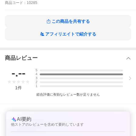
商品
コード：
10285
この商品を共有する
アフィリエイトで紹介する
商品レビュー
-.--
5
4
3
2
1
1
件
総合評価に有効なレビュー数が足りません
AI要約
他ストアのレビューを含めて要約しています