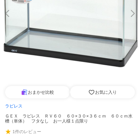
おまかせ比較
お気に入り
ラピレス
ＧＥＸ ラピレス ＲＶ６０ ６０×３０×３６ｃｍ ６０ｃｍ水
槽（単体） フタなし お一人様１点限り
1
件のレビュー