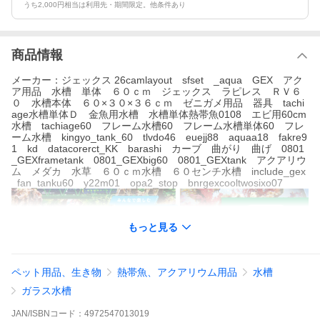
うち2,000円相当は利用先・期間限定。他条件あり
商品情報
メーカー：ジェックス 26camlayout sfset _aqua GEX アク
ア用品 水槽 単体 ６０ｃｍ ジェックス ラピレス ＲＶ６
０ 水槽本体 ６０×３０×３６ｃｍ ゼニガメ用品 器具 tachi
age水槽単体Ｄ 金魚用水槽 水槽単体熱帯魚0108 エビ用60cm
水槽 tachiage60 フレーム水槽60 フレーム水槽単体60 フレ
ーム水槽 kingyo_tank_60 tlvdo46 euejj88 aquaa18 fakre9
1 kd datacorerct_KK barashi カーブ 曲がり 曲げ 0801
_GEXframetank 0801_GEXbig60 0801_GEXtank アクアリウ
ム メダカ 水草 ６０ｃｍ水槽 ６０センチ水槽 include_gex
_fan_tanku60 y22m01 opa2_stop bnrgexcooltwosixo07
もっと見る
ペット用品、生き物
熱帯魚、アクアリウム用品
水槽
ガラス水槽
JAN/ISBNコード：
4972547013019