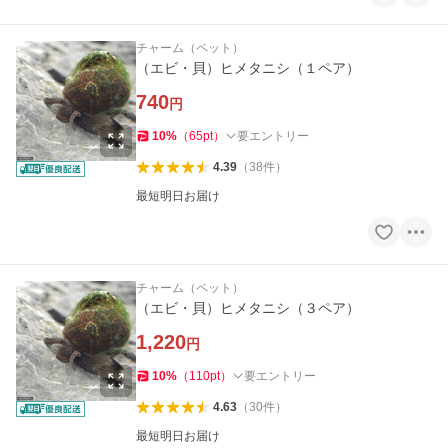
チャーム（ペット）
（エビ・貝）ヒメタニシ（１ペア）
740
円
10
%
（
65
pt
）
要エントリー
4.39
（
38
件
）
最短明日お届け
チャーム（ペット）
（エビ・貝）ヒメタニシ（３ペア）
1,220
円
10
%
（
110
pt
）
要エントリー
4.63
（
30
件
）
最短明日お届け