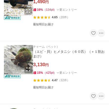
1,490
円
10
%
（
134
pt
）
要エントリー
4.65
（
20
件
）
最短明日お届け
チャーム（ペット）
（エビ・貝）ヒメタニシ（６０匹）（＋１割お
まけ）
3,130
円
15
%
（
425
pt
）
要エントリー
4.47
（
32
件
）
最短明日お届け