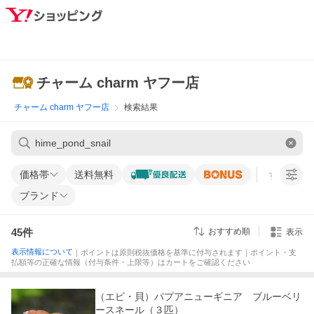
チャーム charm ヤフー店
チャーム charm ヤフー店
検索結果
価格帯
送料無料
すべての条
ブランド
45
件
おすすめ順
表示
表示情報について
｜ポイントは原則税抜価格を基準に付与されます｜ポイント・支
払額等の正確な情報（付与条件・上限等）はカートをご確認ください
（エビ・貝）パプアニューギニア ブルーベリ
ースネール（３匹）