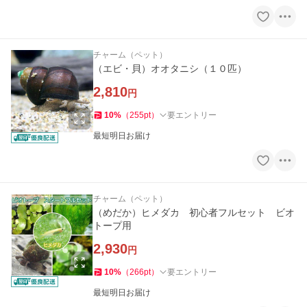
チャーム（ペット）
（エビ・貝）オオタニシ（１０匹）
2,810
円
10
%
（
255
pt
）
要エントリー
最短明日お届け
チャーム（ペット）
（めだか）ヒメダカ 初心者フルセット ビオ
トープ用
2,930
円
10
%
（
266
pt
）
要エントリー
最短明日お届け