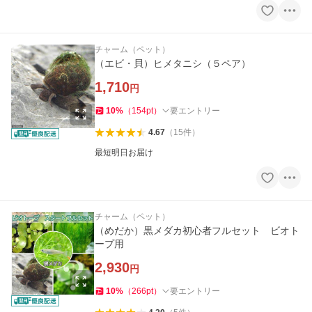
チャーム（ペット）
（エビ・貝）ヒメタニシ（５ペア）
1,710
円
10
%
（
154
pt
）
要エントリー
4.67
（
15
件
）
最短明日お届け
チャーム（ペット）
（めだか）黒メダカ初心者フルセット ビオト
ープ用
2,930
円
10
%
（
266
pt
）
要エントリー