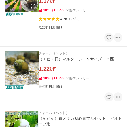
1,170
円
10
%
（
105
pt
）
要エントリー
4.76
（
25
件
）
最短明日お届け
チャーム（ペット）
（エビ・貝）マルタニシ Ｓサイズ（５匹）
1,220
円
10
%
（
110
pt
）
要エントリー
最短明日お届け
チャーム（ペット）
（めだか）青メダカ初心者フルセット ビオト
ープ用