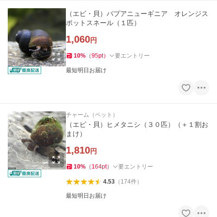
（エビ・貝）パプアニューギニア オレンジス
ポットスネール（１匹）
1,060
円
10
%
（
95
pt
）
要エントリー
最短明日お届け
チャーム（ペット）
（エビ・貝）ヒメタニシ（３０匹）（＋１割お
まけ）
1,810
円
10
%
（
164
pt
）
要エントリー
4.53
（
174
件
）
最短明日お届け