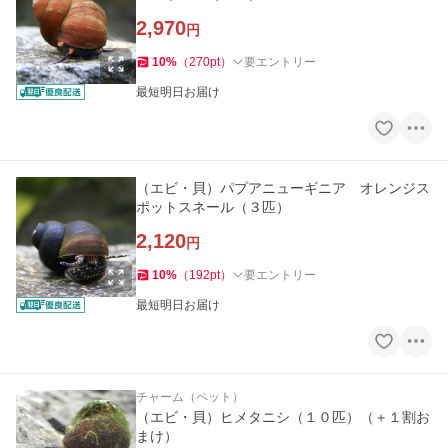
2,970
円
10
%
（
270
pt
）
要エントリー
最短明日お届け
（エビ・貝）パプアニューギニア オレンジス
ポットスネール（３匹）
2,120
円
10
%
（
192
pt
）
要エントリー
最短明日お届け
チャーム（ペット）
（エビ・貝）ヒメタニシ（１０匹）（＋１割お
まけ）