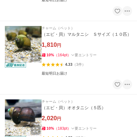
最短明日お届け
チャーム（ペット）
（エビ・貝）マルタニシ Ｓサイズ（１０匹）
1,810
円
10
%
（
164
pt
）
要エントリー
4.33
（
3
件
）
最短明日お届け
チャーム（ペット）
（エビ・貝）オオタニシ（５匹）
2,020
円
10
%
（
183
pt
）
要エントリー