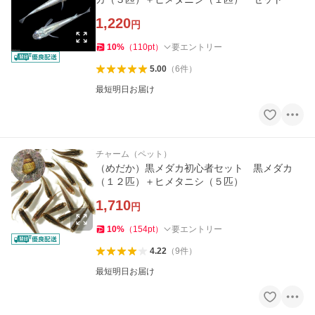
1,220
円
10
%
（
110
pt
）
要エントリー
5.00
（
6
件
）
最短明日お届け
チャーム（ペット）
（めだか）黒メダカ初心者セット 黒メダカ
（１２匹）＋ヒメタニシ（５匹）
1,710
円
10
%
（
154
pt
）
要エントリー
4.22
（
9
件
）
最短明日お届け