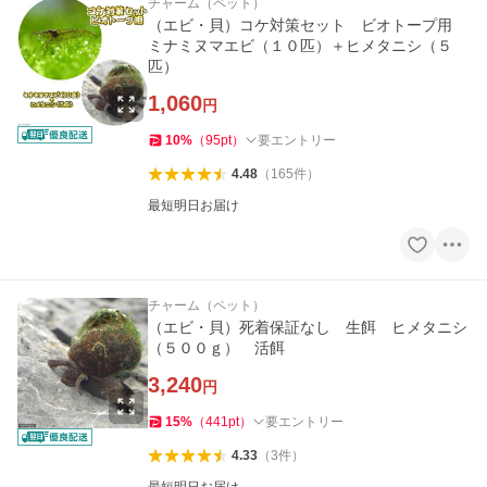
チャーム（ペット）
（エビ・貝）コケ対策セット ビオトープ用
ミナミヌマエビ（１０匹）＋ヒメタニシ（５
匹）
1,060
円
10
%
（
95
pt
）
要エントリー
4.48
（
165
件
）
最短明日お届け
チャーム（ペット）
（エビ・貝）死着保証なし 生餌 ヒメタニシ
（５００ｇ） 活餌
3,240
円
15
%
（
441
pt
）
要エントリー
4.33
（
3
件
）