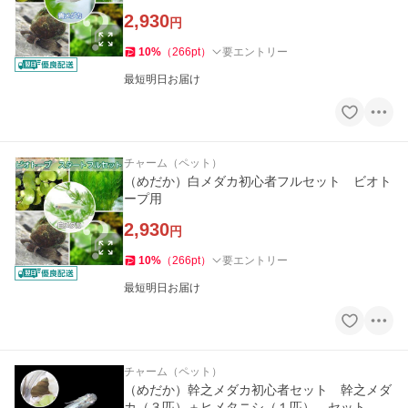
2,930
円
10
%
（
266
pt
）
要エントリー
最短明日お届け
チャーム（ペット）
（めだか）白メダカ初心者フルセット ビオト
ープ用
2,930
円
10
%
（
266
pt
）
要エントリー
最短明日お届け
チャーム（ペット）
（めだか）幹之メダカ初心者セット 幹之メダ
カ（３匹）＋ヒメタニシ（１匹） セット