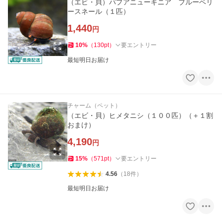
（エビ・貝）パプアニューギニア ブルーベリ
ースネール（１匹）
1,440
円
10
%
（
130
pt
）
要エントリー
最短明日お届け
チャーム（ペット）
（エビ・貝）ヒメタニシ（１００匹）（＋１割
おまけ）
4,190
円
15
%
（
571
pt
）
要エントリー
4.56
（
18
件
）
最短明日お届け