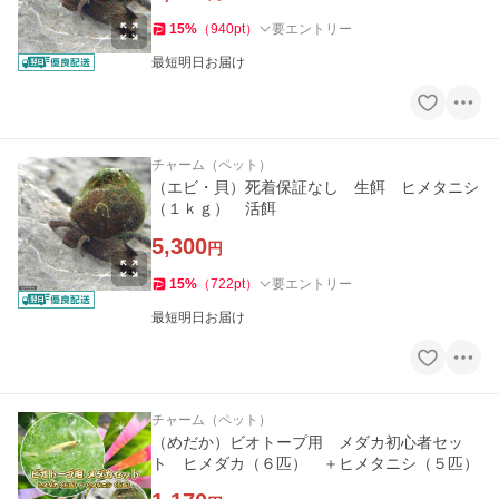
15
%
（
940
pt
）
要エントリー
最短明日お届け
チャーム（ペット）
（エビ・貝）死着保証なし 生餌 ヒメタニシ
（１ｋｇ） 活餌
5,300
円
15
%
（
722
pt
）
要エントリー
最短明日お届け
チャーム（ペット）
（めだか）ビオトープ用 メダカ初心者セッ
ト ヒメダカ（６匹） ＋ヒメタニシ（５匹）