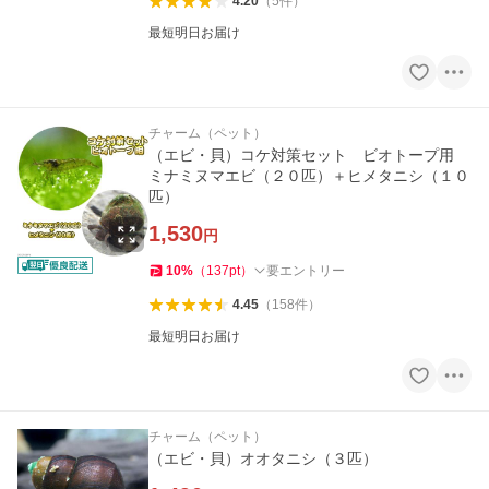
4.20
（
5
件
）
最短明日お届け
チャーム（ペット）
（エビ・貝）コケ対策セット ビオトープ用
ミナミヌマエビ（２０匹）＋ヒメタニシ（１０
匹）
1,530
円
10
%
（
137
pt
）
要エントリー
4.45
（
158
件
）
最短明日お届け
チャーム（ペット）
（エビ・貝）オオタニシ（３匹）