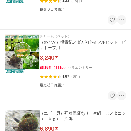
4.33
（
15
件
）
最短明日お届け
チャーム（ペット）
（めだか）楊貴妃メダカ初心者フルセット ビ
オトープ用
3,240
円
15
%
（
441
pt
）
要エントリー
4.67
（
6
件
）
最短明日お届け
（エビ・貝）死着保証あり 生餌 ヒメタニシ
（１ｋｇ） 活餌
6,890
円