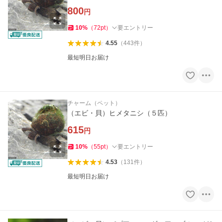
800
円
10
%
（
72
pt
）
要エントリー
4.55
（
443
件
）
最短明日お届け
チャーム（ペット）
（エビ・貝）ヒメタニシ（５匹）
615
円
10
%
（
55
pt
）
要エントリー
4.53
（
131
件
）
最短明日お届け