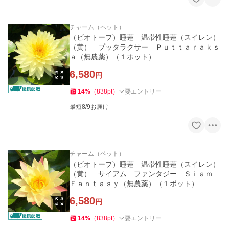
チャーム（ペット）
（ビオトープ）睡蓮 温帯性睡蓮（スイレン）
（黄） プッタラクサー Ｐｕｔｔａｒａｋｓ
ａ（無農薬）（１ポット）
6,580
円
14
%
（
838
pt
）
要エントリー
最短8/9お届け
チャーム（ペット）
（ビオトープ）睡蓮 温帯性睡蓮（スイレン）
（黄） サイアム ファンタジー Ｓｉａｍ
Ｆａｎｔａｓｙ（無農薬）（１ポット）
6,580
円
14
%
（
838
pt
）
要エントリー