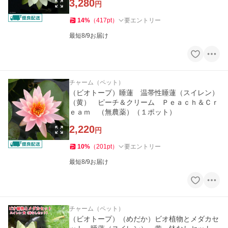
3,280
円
14
%
（
417
pt
）
要エントリー
最短8/9お届け
チャーム（ペット）
（ビオトープ）睡蓮 温帯性睡蓮（スイレン）
（黄） ピーチ＆クリーム Ｐｅａｃｈ＆Ｃｒ
ｅａｍ （無農薬）（１ポット）
2,220
円
10
%
（
201
pt
）
要エントリー
最短8/9お届け
チャーム（ペット）
（ビオトープ）（めだか）ビオ植物とメダカセ