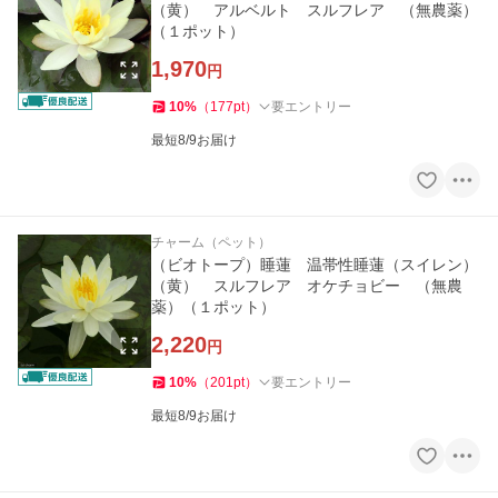
（黄） アルベルト スルフレア （無農薬）
（１ポット）
1,970
円
10
%
（
177
pt
）
要エントリー
最短8/9お届け
チャーム（ペット）
（ビオトープ）睡蓮 温帯性睡蓮（スイレン）
（黄） スルフレア オケチョビー （無農
薬）（１ポット）
2,220
円
10
%
（
201
pt
）
要エントリー
最短8/9お届け