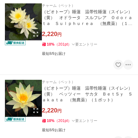
チャーム（ペット）
（ビオトープ）睡蓮 温帯性睡蓮（スイレン）
（黄） オドラータ スルフレア Ｏｄｏｒａ
ｔａ Ｓｕｌｐｈｕｒｅａ （無農薬）（１ポ
ット）
2,220
円
10
%
（
201
pt
）
要エントリー
最短8/9お届け
チャーム（ペット）
（ビオトープ）睡蓮 温帯性睡蓮（スイレン）
（黄） ベッツィー サカタ ＢｅｔＳｙ Ｓ
ａｋａｔａ （無農薬）（１ポット）
2,220
円
10
%
（
201
pt
）
要エントリー
最短8/9お届け