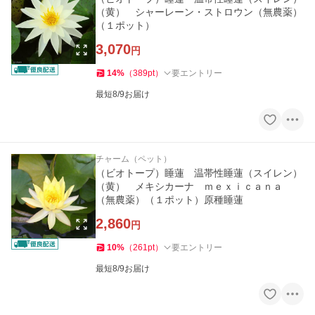
（黄） シャーレーン・ストロウン（無農薬）
（１ポット）
3,070
円
14
%
（
389
pt
）
要エントリー
最短8/9お届け
チャーム（ペット）
（ビオトープ）睡蓮 温帯性睡蓮（スイレン）
（黄） メキシカーナ ｍｅｘｉｃａｎａ
（無農薬）（１ポット）原種睡蓮
2,860
円
10
%
（
261
pt
）
要エントリー
最短8/9お届け