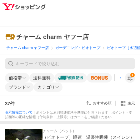
チャーム charm ヤフー店
チャーム charm ヤフー店
ガーデニング・ビオトープ
ビオトープ（水辺
1
価格帯
送料無料
すべての条
ブランド
カテゴリ
37
件
おすすめ順
表示
表示情報について
｜ポイントは原則税抜価格を基準に付与されます｜ポイント・支
払額等の正確な情報（付与条件・上限等）はカートをご確認ください
チャーム（ペット）
（ビオトープ）睡蓮 温帯性睡蓮（スイレン）