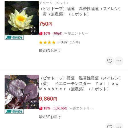
チャーム（ペット）
（ビオトープ）睡蓮 温帯性睡蓮（スイレン）
黄（無農薬）（１ポット）
750
円
10
%
（
66
pt
）
要エントリー
3.87
（
15
件
）
最短8/9お届け
（ビオトープ）睡蓮 温帯性睡蓮（スイレン）
（黄） イエローモンスター Ｙｅｌｌｏｗ
Ｍｏｎｓｔｅｒ（無農薬）（１ポット）
9,860
円
18
%
（
1,616
pt
）
要エントリー
最短8/9お届け