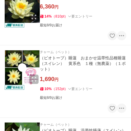
6,360
円
14
%
（
810
pt
）
要エントリー
最短8/9お届け
チャーム（ペット）
（ビオトープ）睡蓮 おまかせ温帯性品種睡蓮
（スイレン） 黄系色 １種（無農薬）（１ポ
ット）
1,690
円
10
%
（
152
pt
）
要エントリー
最短8/9お届け
チャーム（ペット）
（ビオトープ）睡蓮 温帯性睡蓮（スイレン）