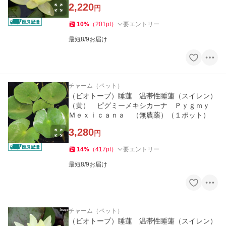
2,220
円
10
%
（
201
pt
）
要エントリー
最短8/9お届け
チャーム（ペット）
（ビオトープ）睡蓮 温帯性睡蓮（スイレン）
（黄） ピグミーメキシカーナ Ｐｙｇｍｙ
Ｍｅｘｉｃａｎａ （無農薬）（１ポット）
3,280
円
14
%
（
417
pt
）
要エントリー
最短8/9お届け
チャーム（ペット）
（ビオトープ）睡蓮 温帯性睡蓮（スイレン）