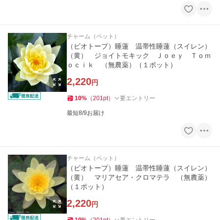
チャーム（ペット）
（ビオトープ）睡蓮 温帯性睡蓮（スイレン）
（黄） ジョイトモキック Ｊｏｅｙ Ｔｏｍ
ｏｃｉｋ （無農薬）（１ポット）
2,220
円
10
%
（
201
pt
）
要エントリー
最短8/9お届け
チャーム（ペット）
（ビオトープ）睡蓮 温帯性睡蓮（スイレン）
（黄） マリアセア・クロマテラ （無農薬）
（１ポット）
2,220
円