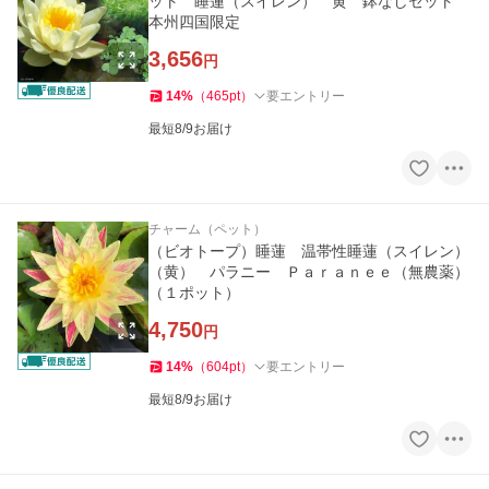
ット 睡蓮（スイレン） 黄 鉢なしセット
本州四国限定
3,656
円
14
%
（
465
pt
）
要エントリー
最短8/9お届け
チャーム（ペット）
（ビオトープ）睡蓮 温帯性睡蓮（スイレン）
（黄） パラニー Ｐａｒａｎｅｅ（無農薬）
（１ポット）
4,750
円
14
%
（
604
pt
）
要エントリー
最短8/9お届け