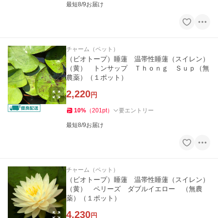
最短8/9お届け
チャーム（ペット）
（ビオトープ）睡蓮 温帯性睡蓮（スイレン）
（黄） トンサップ Ｔｈｏｎｇ Ｓｕｐ（無
農薬）（１ポット）
2,220
円
10
%
（
201
pt
）
要エントリー
最短8/9お届け
チャーム（ペット）
（ビオトープ）睡蓮 温帯性睡蓮（スイレン）
（黄） ペリーズ ダブルイエロー （無農
薬）（１ポット）
4,230
円