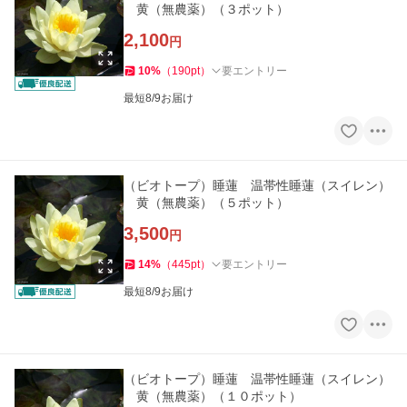
黄（無農薬）（３ポット）
2,100
円
10
%
（
190
pt
）
要エントリー
最短8/9お届け
（ビオトープ）睡蓮 温帯性睡蓮（スイレン）
黄（無農薬）（５ポット）
3,500
円
14
%
（
445
pt
）
要エントリー
最短8/9お届け
（ビオトープ）睡蓮 温帯性睡蓮（スイレン）
黄（無農薬）（１０ポット）