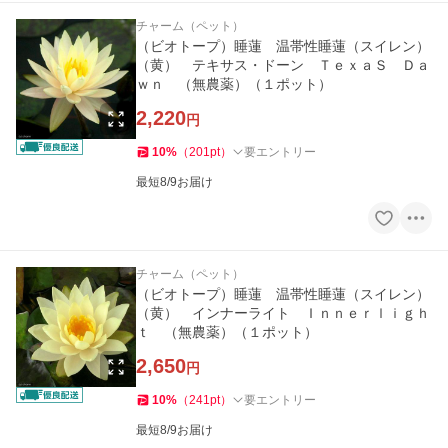
チャーム（ペット）
（ビオトープ）睡蓮 温帯性睡蓮（スイレン）
（黄） テキサス・ドーン ＴｅｘａＳ Ｄａ
ｗｎ （無農薬）（１ポット）
2,220
円
10
%
（
201
pt
）
要エントリー
最短8/9お届け
チャーム（ペット）
（ビオトープ）睡蓮 温帯性睡蓮（スイレン）
（黄） インナーライト Ｉｎｎｅｒｌｉｇｈ
ｔ （無農薬）（１ポット）
2,650
円
10
%
（
241
pt
）
要エントリー
最短8/9お届け