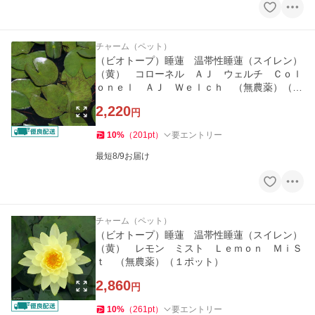
チャーム（ペット）
（ビオトープ）睡蓮 温帯性睡蓮（スイレン）
（黄） コローネル ＡＪ ウェルチ Ｃｏｌ
ｏｎｅｌ ＡＪ Ｗｅｌｃｈ （無農薬）（１
ポット）
2,220
円
10
%
（
201
pt
）
要エントリー
最短8/9お届け
チャーム（ペット）
（ビオトープ）睡蓮 温帯性睡蓮（スイレン）
（黄） レモン ミスト Ｌｅｍｏｎ ＭｉＳ
ｔ （無農薬）（１ポット）
2,860
円
10
%
（
261
pt
）
要エントリー