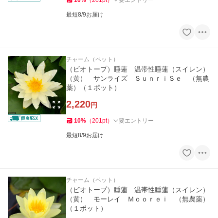
10
%
（
201
pt
）
要エントリー
最短8/9お届け
チャーム（ペット）
（ビオトープ）睡蓮 温帯性睡蓮（スイレン）
（黄） サンライズ ＳｕｎｒｉＳｅ （無農
薬）（１ポット）
2,220
円
10
%
（
201
pt
）
要エントリー
最短8/9お届け
チャーム（ペット）
（ビオトープ）睡蓮 温帯性睡蓮（スイレン）
（黄） モーレイ Ｍｏｏｒｅｉ （無農薬）
（１ポット）