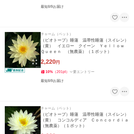
最短8/9お届け
チャーム（ペット）
（ビオトープ）睡蓮 温帯性睡蓮（スイレン）
（黄） イエロー クイーン Ｙｅｌｌｏｗ
Ｑｕｅｅｎ （無農薬）（１ポット）
2,220
円
10
%
（
201
pt
）
要エントリー
最短8/9お届け
チャーム（ペット）
（ビオトープ）睡蓮 温帯性睡蓮（スイレン）
（黄） コンコルディア Ｃｏｎｃｏｒｄｉａ
（無農薬）（１ポット）