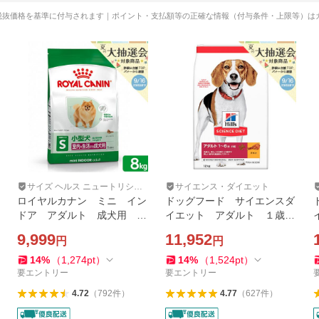
税抜価格を基準に付与されます｜ポイント・支払額等の正確な情報（付与条件・上限等）は
サイズ ヘルス ニュートリショ
サイエンス・ダイエット
ン
ロイヤルカナン ミニ イン
ドッグフード サイエンスダ
ドア アダルト 成犬用 ８
イエット アダルト １歳〜
ｋｇ ３１８２５５０８４９
６歳 小粒 成犬用 チキ
9,999
11,952
円
円
６５４ ジップ付 小型犬
ン １２ｋｇ ヒルズ 犬
お一人様５点限り
14
%
（
1,274
pt
）
14
%
（
1,524
pt
）
要エントリー
要エントリー
4.72
（
792
件
）
4.77
（
627
件
）