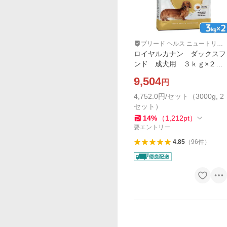
ブリード ヘルス ニュートリシ
ョン
ロイヤルカナン ダックスフ
ンド 成犬用 ３ｋｇ×２
袋 ジップ付 お一人様２点
9,504
円
限り
4,752.0円/セット（3000g, 2
セット）
14
%
（
1,212
pt
）
要エントリー
4.85
（
96
件
）