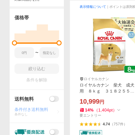
表示情報について
｜ポイントは原則
価格帯
〜
絞り込む
ロイヤルカナン
条件を解除
ロイヤルカナン 柴犬 成犬
用 ８ｋｇ ３１８２５５０
８２３９１３ ジップ付 お
送料無料
10,999
円
一人様５点限り
条件付き送料無料
14
%
（
1,404
pt
）
条件なし
要エントリー
4.74
（
757
件
）