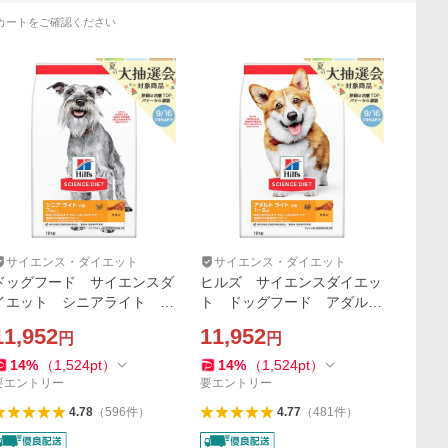
カートをご確認ください
サイエンス・ダイエット
サイエンス・ダイエット
ドッグフード サイエンスダ
ヒルズ サイエンスダイエッ
イエット シニアライト ７
ト ドッグフード アダルト
歳以上 小粒 肥満傾向の高
ライト 小粒 １歳以上 チ
11,952
11,952
円
円
齢犬用 チキン １２ｋｇ
キン １２ｋｇ 成犬 肥
ヒルズ 犬
満 ドライ
14
%
（
1,524
pt
）
14
%
（
1,524
pt
）
要エントリー
要エントリー
4.78
（
596
件
）
4.77
（
481
件
）