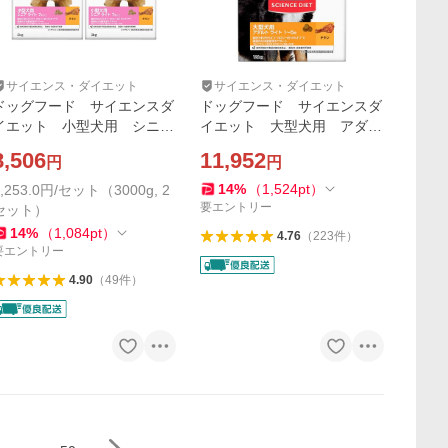
サイエンス・ダイエット
サイエンス・ダイエット
ドッグフード サイエンスダ
ドッグフード サイエンスダ
イエット 小型犬用 シニア
イエット 大型犬用 アダル
ライト ７歳以上 肥満傾向
ト ライト １〜５歳 肥満
8,506
11,952
円
円
の高齢犬用 チキン ３ｋｇ
傾向の成犬用 チキン １２
×２袋 ヒルズ 犬
ｋｇ ヒルズ 犬
14
%
（
1,524
pt
）
4,253.0円/セット（3000g, 2
要エントリー
セット）
14
%
（
1,084
pt
）
4.76
（
223
件
）
要エントリー
4.90
（
49
件
）