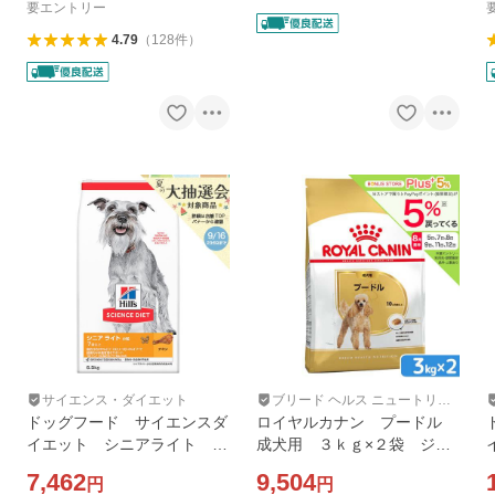
要エントリー
4.79
（
128
件
）
サイエンス・ダイエット
ブリード ヘルス ニュートリシ
ョン
ドッグフード サイエンスダ
ロイヤルカナン プードル
イエット シニアライト ７
成犬用 ３ｋｇ×２袋 ジッ
歳以上 小粒 肥満傾向の高
プ付 お一人様２点限り
7,462
9,504
円
円
齢犬用 チキン ６．５ｋ