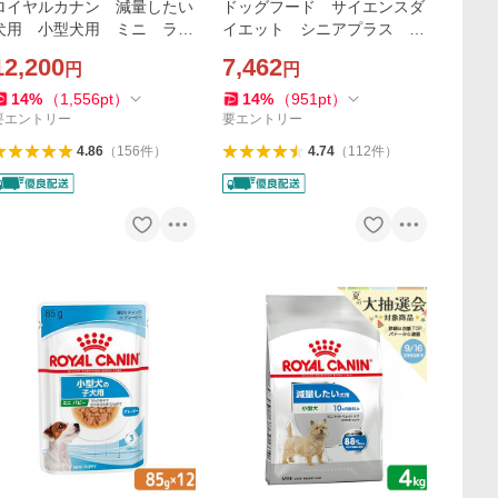
ョン
ロイヤルカナン 減量したい
ドッグフード サイエンスダ
犬用 小型犬用 ミニ ライ
イエット シニアプラス １
トウェイトケア 生後１０ヵ
０歳以上 小粒 高齢犬用
12,200
7,462
円
円
月齢以上 ８ｋｇ ジップ付
チキン ６．５ｋｇ ヒル
（ドッグフード）
ズ 犬
14
%
（
1,556
pt
）
14
%
（
951
pt
）
要エントリー
要エントリー
4.86
（
156
件
）
4.74
（
112
件
）