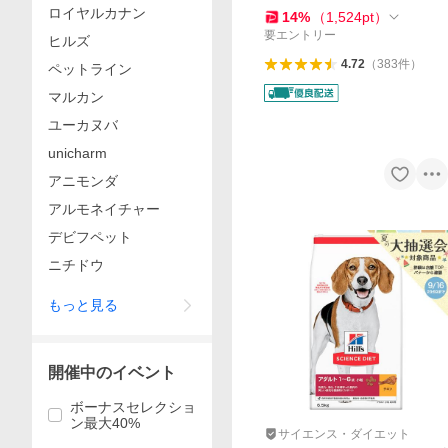
ロイヤルカナン
犬
14
%
（
1,524
pt
）
要エントリー
ヒルズ
4.72
（
383
件
）
ペットライン
マルカン
ユーカヌバ
unicharm
アニモンダ
アルモネイチャー
デビフペット
ニチドウ
もっと見る
開催中のイベント
ボーナスセレクショ
ン最大40%
サイエンス・ダイエット