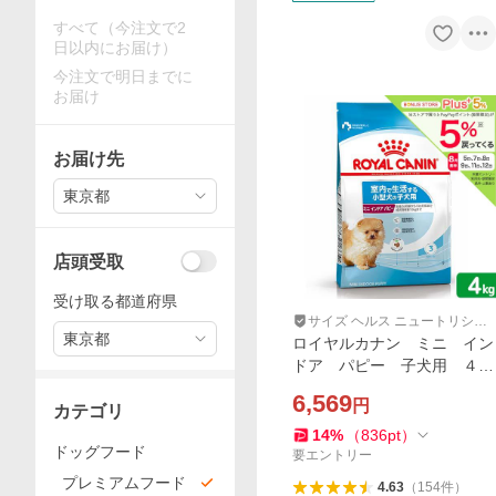
すべて（今注文で2
日以内にお届け）
今注文で明日までに
お届け
お届け先
東京都
店頭受取
受け取る都道府県
サイズ ヘルス ニュートリショ
東京都
ン
ロイヤルカナン ミニ イン
ドア パピー 子犬用 ４ｋ
ｇ ３１８２５５０８４９５
6,569
円
９３ ジップ付 小型犬 お
カテゴリ
一人様５点限り
14
%
（
836
pt
）
ドッグフード
要エントリー
プレミアムフード
4.63
（
154
件
）