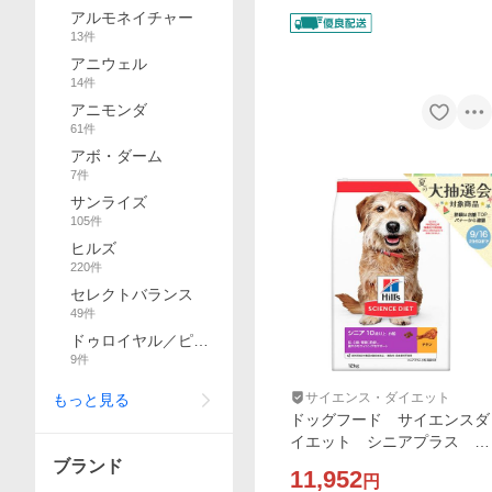
アルモネイチャー
13
件
アニウェル
14
件
アニモンダ
61
件
アボ・ダーム
7
件
サンライズ
105
件
ヒルズ
220
件
セレクトバランス
49
件
ドゥロイヤル／ピュ
9
件
アロイヤル
サイエンス・ダイエット
もっと見る
ドッグフード サイエンスダ
イエット シニアプラス １
０歳以上 小粒 高齢犬用
ブランド
11,952
円
チキン １２ｋｇ ヒルズ