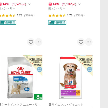
ジップ付
14
%
（
1,524
pt
）
14
%
（
2,182
pt
）
要エントリー
要エントリー
4.73
（
302
件
）
4.73
（
233
件
）
ケーナイン ケア ニュートリシ
サイエンス・ダイエット