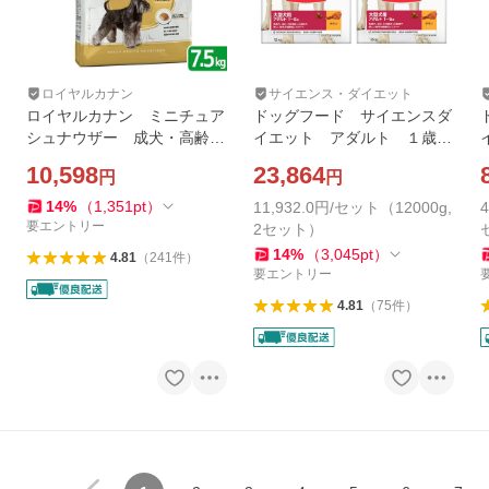
ロイヤルカナン
サイエンス・ダイエット
ロイヤルカナン ミニチュア
ドッグフード サイエンスダ
シュナウザー 成犬・高齢犬
イエット アダルト １歳〜
用 ７．５ｋｇ ジップ付
５歳 大型犬種用 成犬用
10,598
23,864
円
円
小型犬 お一人様５点限り
チキン １２ｋｇ×２袋 ヒ
ルズ 犬
14
%
（
1,351
pt
）
11,932.0円/セット（12000g,
要エントリー
2セット）
14
%
（
3,045
pt
）
4.81
（
241
件
）
要エントリー
4.81
（
75
件
）