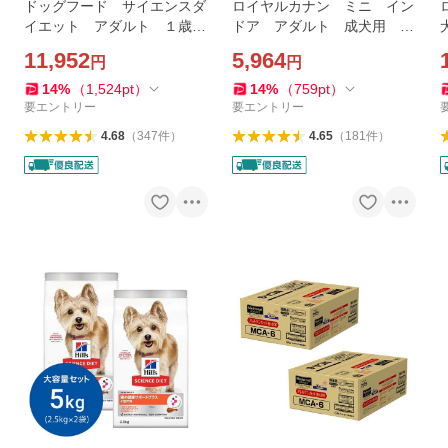
ン
ドッグフード サイエンスダ
ロイヤルカナン ミニ イン
イエット アダルト １歳〜
ドア アダルト 成犬用 ４
５歳 大型犬種用 成犬用
ｋｇ ３１８２５５０８４９
11,952
5,964
円
円
チキン １２ｋｇ ヒルズ
６４７ ジップ付 小型犬
犬
お一人様５点限り
14
%
（
1,524
pt
）
14
%
（
759
pt
）
要エントリー
要エントリー
4.68
（
347
件
）
4.65
（
181
件
）