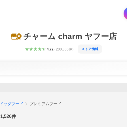
チャーム charm ヤフー店
ストア情報
4.72
（
200,830
件
）
ドッグフード
プレミアムフード
1,526
件