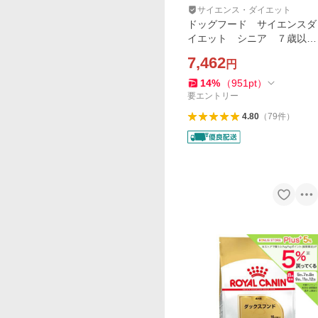
サイエンス・ダイエット
ドッグフード サイエンスダ
イエット シニア ７歳以
上 小粒 高齢犬用 チキ
7,462
円
ン ６．５ｋｇ ヒルズ 犬
14
%
（
951
pt
）
要エントリー
4.80
（
79
件
）