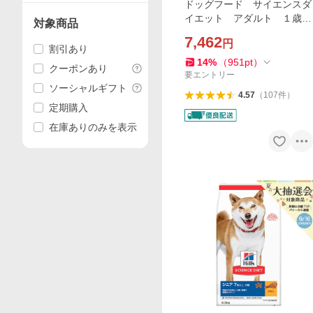
ドッグフード サイエンスダ
イエット アダルト １歳〜
対象商品
６歳 小粒 成犬用 チキ
7,462
円
ン ６．５ｋｇ ヒルズ 犬
割引あり
14
%
（
951
pt
）
クーポンあり
要エントリー
ソーシャルギフト
4.57
（
107
件
）
定期購入
在庫ありのみを表示