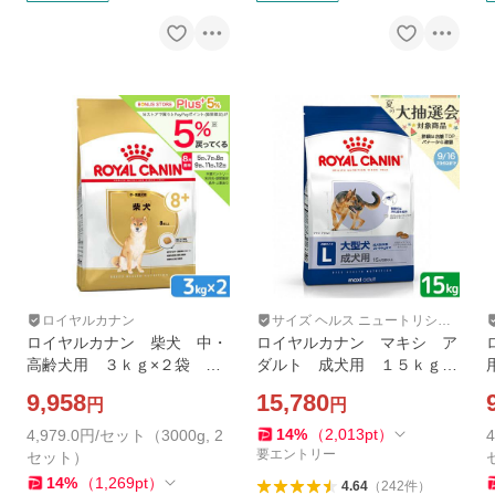
ロイヤルカナン
サイズ ヘルス ニュートリショ
ン
ロイヤルカナン 柴犬 中・
ロイヤルカナン マキシ ア
高齢犬用 ３ｋｇ×２袋 ジ
ダルト 成犬用 １５ｋｇ
ップ付 お一人様２点限り
３１８２５５０７３２１５
9,958
15,780
円
円
４ 大型犬 お一人様１点限
り ジップ付
14
%
（
2,013
pt
）
4,979.0円/セット（3000g, 2
要エントリー
セット）
14
%
（
1,269
pt
）
4.64
（
242
件
）