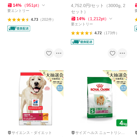
ｇ ヒルズ 犬
14
%
（
951
pt
）
4,752.0円/セット（3000g, 2
要エントリー
セット）
14
%
（
1,212
pt
）
4.73
（
202
件
）
要エントリー
4.72
（
173
件
）
サイエンス・ダイエット
サイズ ヘルス ニュートリショ