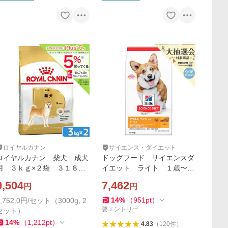
ロイヤルカナン
サイエンス・ダイエット
ロイヤルカナン 柴犬 成犬
ドッグフード サイエンスダ
用 ３ｋｇ×２袋 ３１８２
イエット ライト １歳〜６
５５０８２３９０６ ジップ
歳 小粒 肥満傾向の成犬
9,504
7,462
円
円
付 お一人様２点限り
用 チキン ６．５ｋｇ ヒ
ルズ 犬
14
%
（
951
pt
）
4,752.0円/セット（3000g, 2
要エントリー
セット）
14
%
（
1,212
pt
）
4.83
（
120
件
）