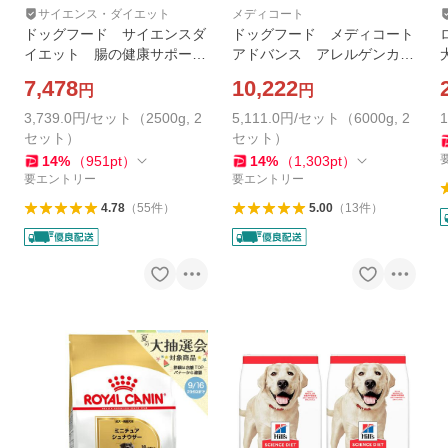
サイエンス・ダイエット
メディコート
ドッグフード サイエンスダ
ドッグフード メディコート
イエット 腸の健康サポート
アドバンス アレルゲンカッ
プラス 小型犬用 １歳以上
ト 魚＆お米 １歳から ６
7,478
10,222
円
円
の成犬・高齢犬用 チキン
ｋｇ（５００ｇ×１２袋）×２
２．５ｋｇ×２袋 ヒルズ
3,739.0円/セット（2500g, 2
5,111.0円/セット（6000g, 2
犬
セット）
セット）
14
%
（
951
pt
）
14
%
（
1,303
pt
）
要エントリー
要エントリー
4.78
（
55
件
）
5.00
（
13
件
）