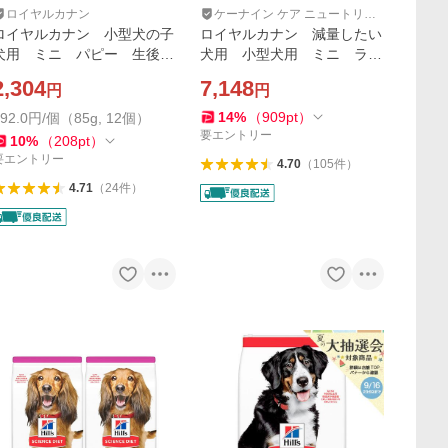
ロイヤルカナン
ケーナイン ケア ニュートリシ
ョン
ロイヤルカナン 小型犬の子
ロイヤルカナン 減量したい
犬用 ミニ パピー 生後１
犬用 小型犬用 ミニ ライ
０ヵ月齢まで ８５ｇ×１２
トウェイトケア 生後１０ヵ
2,304
7,148
円
円
袋 パウチ （ドッグフー
月齢以上 ４ｋｇ ジップ付
ド ウェット） お一人様５
（ドライ）
14
%
（
909
pt
）
192.0円/個（85g, 12個）
点限り
要エントリー
10
%
（
208
pt
）
要エントリー
4.70
（
105
件
）
4.71
（
24
件
）