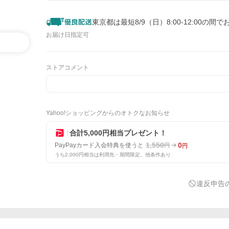
東京都は最短8/9（日）8:00-12:00の間で
お届け日指定可
ストアコメント
Yahoo!ショッピングからのオトクなお知らせ
合計5,000円相当プレゼント！
1,550
0
PayPayカード入会特典を使うと
円
円
うち2,000円相当は利用先・期間限定。他条件あり
違反申告