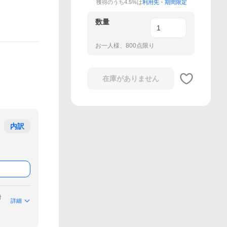
獲得のうち4.5%は
利用先・期間限定
数量
お一人様、800点限り
在庫がありません
内訳
付
詳細