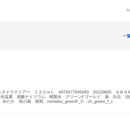
8
一
クリアー １２０ｍＬ 4975677045493 20210605 ＧＢＮＭ
化塩素 炭酸ナトリウム 精製水 グリーンFゴールド 薬 白点 治
めだか 魚の薬 病気 nichidou_greenF_C ch_green_f_c