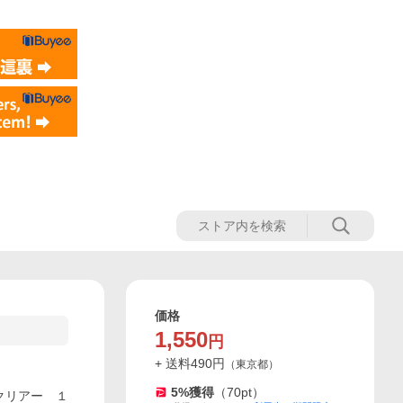
価格
1,550
円
+ 送料
490
円
（
東京都
）
5
%獲得
（
70
pt）
クリアー １