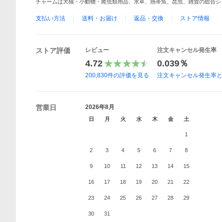
チャームは犬猫・小動物・爬虫類用品、水草、熱帯魚、昆虫、雑貨の総合シ
支払い方法
送料・お届け
返品・交換
ストア情報
ストア評価
レビュー
注文キャンセル発生率
4.72
0.039％
200,830
件の評価を見る
注文キャンセル発生率
営業日
2026年8月
日
月
火
水
木
金
土
1
2
3
4
5
6
7
8
9
10
11
12
13
14
15
16
17
18
19
20
21
22
23
24
25
26
27
28
29
30
31