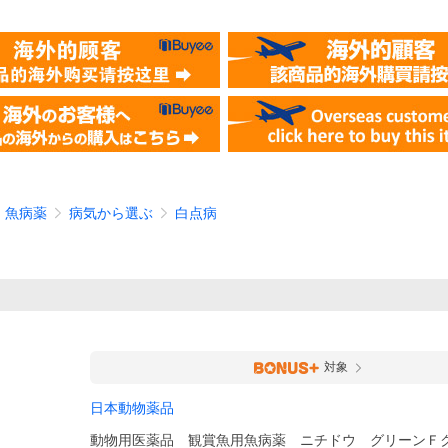
魚病薬
病気から選ぶ
白点病
対象
日本動物薬品
動物用医薬品 観賞魚用魚病薬 ニチドウ グリーンＦ