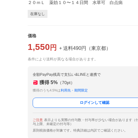
２０ｍＬ 薬効１０〜１４日間 水草可 白点病
在庫なし
価格
1,550
円
+ 送料
490
円
（
東京都
）
条件により送料が異なる場合があります。
全額PayPay残高で支払い&LINEと連携で
獲得
5
%
（
70
pt）
獲得のうち4.5%は
利用先・期間限定
ログインして確認
ご注意
表示よりも実際の付与数・付与率が少ない場合があります（
与上限、未確定の付与等）
原則税抜価格が対象です。特典詳細は内訳でご確認ください。