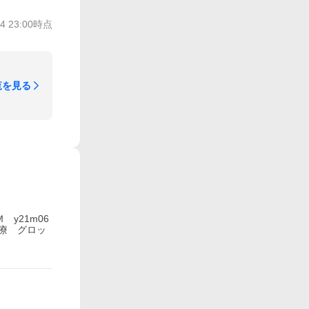
/4 23:00
時点
覧を見る
 y21m06
療 グロッ