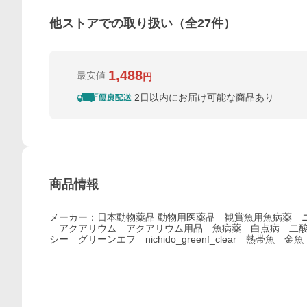
他ストアでの取り扱い（全
27
件）
1,488
最安値
円
2日以内にお届け可能な商品あり
商品情報
メーカー：日本動物薬品 動物用医薬品 観賞魚用魚病薬 ニチドウ
アクアリウム アクアリウム用品 魚病薬 白点病 二酸
シー グリーンエフ nichido_greenf_clear 熱帯魚 金魚 